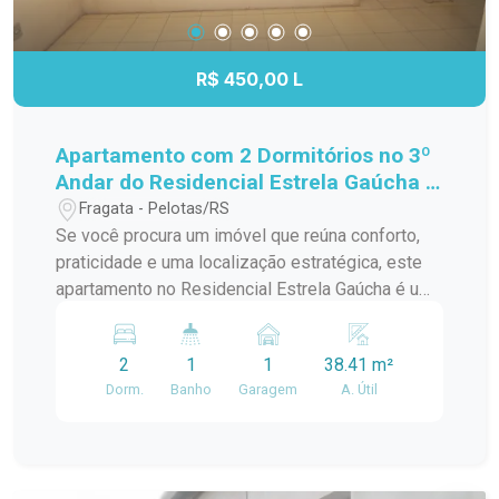
R$ 450,00 L
Apartamento com 2 Dormitórios no 3º
Andar do Residencial Estrela Gaúcha -
Excelente Localização
Fragata - Pelotas/RS
Se você procura um imóvel que reúna conforto,
praticidade e uma localização estratégica, este
apartamento no Residencial Estrela Gaúcha é uma
excelente oportunidade. Com ambientes bem
distribuídos e ótima iluminação natural, é ideal
2
1
1
38.41 m²
para quem deseja viver com comodidade no dia a
Dorm.
Banho
Garagem
A. Útil
dia. Características do imóvel: 2 dormitórios bem
iluminados e arejados; Sala de estar
aconchegante, perfeita para os momentos em
família; Cozinha funcional, com ótimo