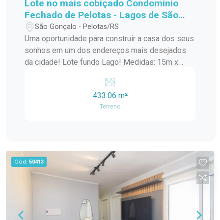
Lote no mais cobiçado Condominio
Fechado de Pelotas - Lagos de São
Gonçalo!
São Gonçalo - Pelotas/RS
Uma oportunidade para construir a casa dos seus
sonhos em um dos endereços mais desejados
da cidade! Lote fundo Lago! Medidas: 15m x
30m Área total: 433,06 m² Amplo espaço para
projeto residencial de alto padrão Excelente
433.06 m²
aproveitamento do terreno Ideal para quem busca
Terreno
conforto, privacidade e qualidade de vida Invista
em um terreno diferenciado, com metragem
generosa e inúmeras possibilidades para criar
um projeto exclusivo para sua família.
Cód.
50413