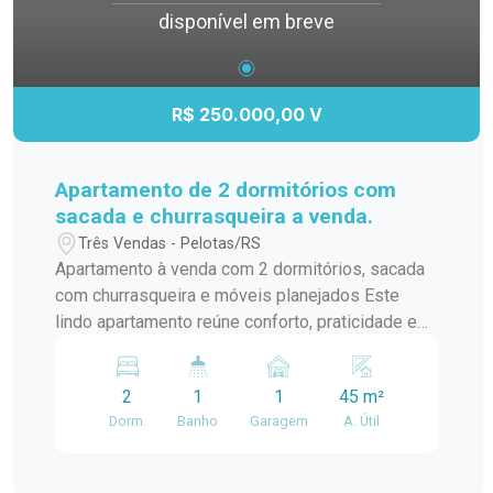
disponível em breve
R$ 250.000,00 V
Apartamento de 2 dormitórios com
sacada e churrasqueira a venda.
Três Vendas - Pelotas/RS
Apartamento à venda com 2 dormitórios, sacada
com churrasqueira e móveis planejados Este
lindo apartamento reúne conforto, praticidade e
um excelente aproveitamento dos espaços,
sendo ideal para quem busca um imóvel pronto
2
1
1
45 m²
para morar. O imóvel conta com 2 dormitórios, 1
Dorm.
Banho
Garagem
A. Útil
banheiro e 1 vaga de garagem, além de
ambientes bem distribuídos e funcionais. Entre
os diferenciais, destacam-se os móveis