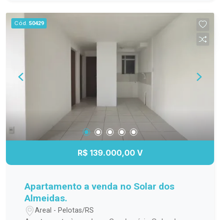
planejados na cozinha, sala de estar, banheiro e
dormitório principal, proporcionando mais
Cód.
50429
organização e elegância. O banheiro possui box
de vidro, e o quarto principal conta com ar-
condicionado, garantindo maior conforto em
todas as estações. A sacada com churrasqueira é
perfeita para reunir a família e os amigos, além
de oferecer a possibilidade de fechamento em
vidro, agregando ainda mais conforto e
valorização ao imóvel. Se você procura um
apartamento moderno, bem equipado e pronto
para receber sua família, esta é a oportunidade
ideal! Entre em contato e agende sua visita!
R$ 139.000,00 V
Apartamento a venda no Solar dos
Almeidas.
Areal - Pelotas/RS