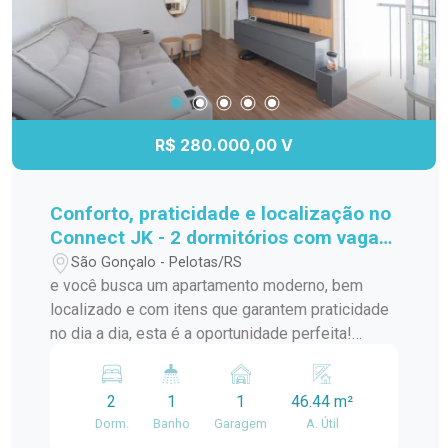
R$ 280.000,00 V
Conforto, praticidade e localização no
Connect JK - 2 dormitórios com vaga
privativa!
São Gonçalo - Pelotas/RS
e você busca um apartamento moderno, bem
localizado e com itens que garantem praticidade
no dia a dia, esta é a oportunidade perfeita!
Localizado no segundo andar do Condomínio
Connect JK, na Av. JK de Oliveira, este imóvel
2
1
1
46.44 m²
oferece tudo que você precisa para morar bem e
Dorm.
Banho
Garagem
A. Útil
com comodidade. A poucos metros do Carrefour,