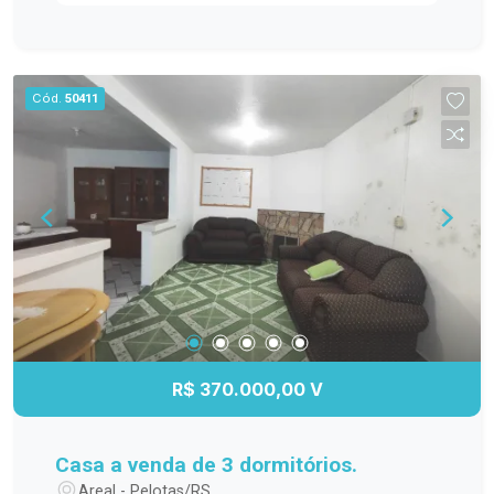
Village Center, McDonalds e com fácil acesso à
Av. Bento Gonçalves, você estará cercado por
comércios, serviços e opções de transporte.
Características do Imóvel: Dois dormitórios:
Cód.
50411
Quartos bem distribuídos e com ótima iluminação
natural. Sala e cozinha em conceito aberto:
Ambiente integrado, moderno e funcional, com
sofá e rack na sala. Cozinha planejada: Com
cooktop, geladeira e móveis sob medida que
otimizam o espaço. Área de serviço separada:
Mais organização e praticidade para o dia a dia.
Banheiro social: Com box de vidro, armário com
cuba e espelho. Sacada com churrasqueira: Ideal
para curtir momentos de lazer com amigos e
família. Vaga de estacionamento privativa:
R$ 370.000,00 V
Segurança e conforto para seu veículo. O
Condomínio Connect JK conta com infraestrutura
completa, portaria 24 horas e áreas de lazer para
Casa a venda de 3 dormitórios.
toda a família, além de estar em uma localização
Areal - Pelotas/RS