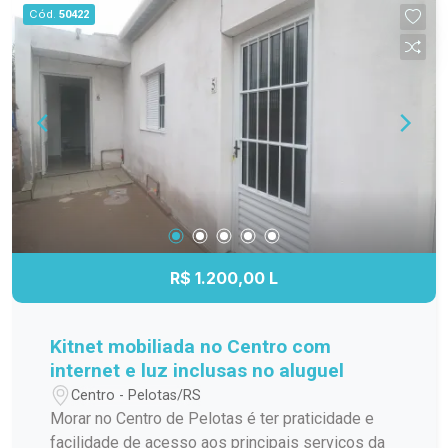
aproveitamento do espaço; Banheiro completo;
Cód.
50422
Apartamento localizado no 3º andar,
proporcionando mais privacidade, boa ventilação
e excelente iluminação natural. Localização
Localizado na Avenida Duque de Caxias, o
Residencial Estrela Gaúcha oferece fácil acesso
aos principais pontos da cidade. O imóvel está
próximo a supermercados, escolas, farmácias,
transporte público e diversos comércios e
serviços, trazendo mais praticidade para o dia a
dia. Agende sua visita. Não perca a oportunidade
de conhecer este apartamento. Entre em contato
R$ 1.200,00 L
e agende sua visita para descobrir tudo o que
este imóvel tem a oferecer!
Kitnet mobiliada no Centro com
internet e luz inclusas no aluguel
Centro - Pelotas/RS
Morar no Centro de Pelotas é ter praticidade e
facilidade de acesso aos principais serviços da