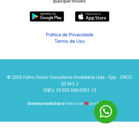
quaisquer imóveis.
Política de Privacidade
Termo de Uso
© 2026 Fuhro Souto Consultoria Imobiliaria Ltda - Epp - CRECI
20.563 J
CNPJ: 93.555.928/0001-13
Sistema Imobiliário
Feito com
por
KUROLE