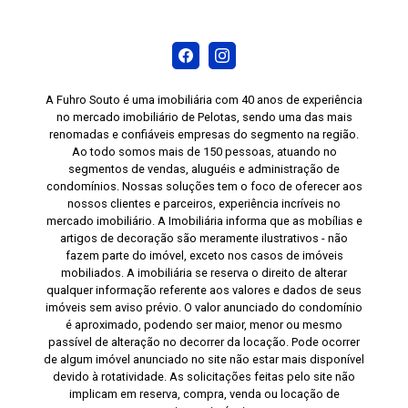
conforto, segurança e uma infraestrutura
completa de lazer em uma localização
estratégica. Entre em contato para mais
informações e agende sua visita.
A Fuhro Souto é uma imobiliária com 40 anos de experiência
no mercado imobiliário de Pelotas, sendo uma das mais
renomadas e confiáveis empresas do segmento na região.
Ao todo somos mais de 150 pessoas, atuando no
segmentos de vendas, aluguéis e administração de
condomínios. Nossas soluções tem o foco de oferecer aos
nossos clientes e parceiros, experiência incríveis no
mercado imobiliário. A Imobiliária informa que as mobílias e
artigos de decoração são meramente ilustrativos - não
fazem parte do imóvel, exceto nos casos de imóveis
mobiliados. A imobiliária se reserva o direito de alterar
qualquer informação referente aos valores e dados de seus
imóveis sem aviso prévio. O valor anunciado do condomínio
é aproximado, podendo ser maior, menor ou mesmo
passível de alteração no decorrer da locação. Pode ocorrer
de algum imóvel anunciado no site não estar mais disponível
devido à rotatividade. As solicitações feitas pelo site não
implicam em reserva, compra, venda ou locação de