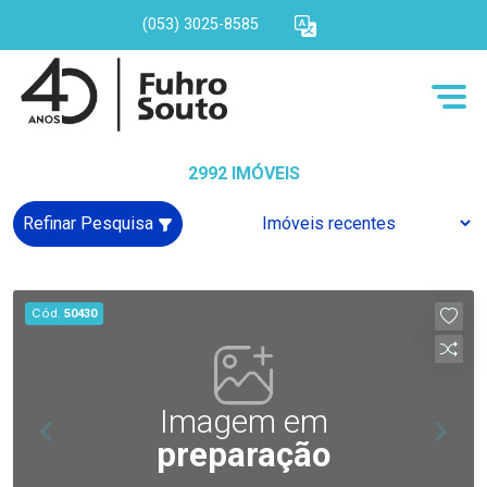
(053) 3025-8585
2992 IMÓVEIS
Refinar Pesquisa
Cód.
50430
Imagem em
preparação