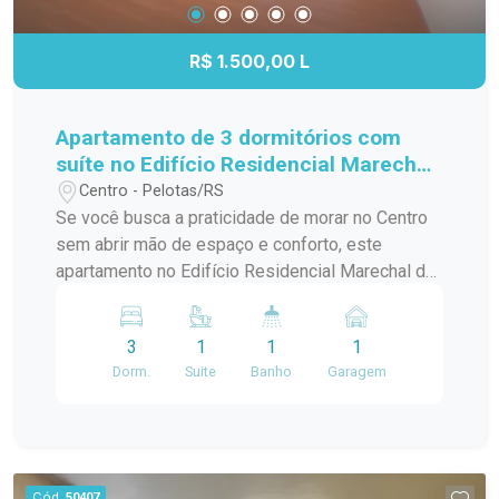
R$ 1.500,00 L
Apartamento de 3 dormitórios com
suíte no Edifício Residencial Marechal
de Ferro - Centro - Pelotas
Centro - Pelotas/RS
Se você busca a praticidade de morar no Centro
sem abrir mão de espaço e conforto, este
apartamento no Edifício Residencial Marechal de
Ferro é uma excelente opção. Com ambientes
amplos, bem distribuídos e funcionais, o imóvel
3
1
1
1
oferece uma rotina mais prática para toda a
Dorm.
Suite
Banho
Garagem
família, em uma das localizações mais
tradicionais da cidade. Localização: Localizado
na tradicional Avenida Marechal Floriano, quase
em frente ao Pop Center e próximo ao prédio da
Receita Federal, o apartamento está inserido em
Cód.
50407