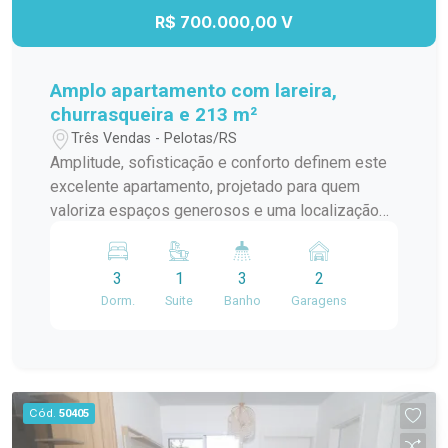
Marechal de Ferro. Uma excelente oportunidade
R$ 700.000,00 V
para morar com conforto, espaço e toda a
conveniência que o Centro de Pelotas oferece.
Amplo apartamento com lareira,
churrasqueira e 213 m²
Três Vendas - Pelotas/RS
Amplitude, sofisticação e conforto definem este
excelente apartamento, projetado para quem
valoriza espaços generosos e uma localização
privilegiada. Com 213,14 m² de área privativa, o
imóvel oferece uma planta inteligente e
3
1
3
2
ambientes amplos, perfeitos para proporcionar
Dorm.
Suite
Banho
Garagens
bem-estar e qualidade de vida. Localizado a
apenas duas quadras da Av. Dom Joaquim, o
apartamento está em uma região estratégica, que
alia conveniência, mobilidade e fácil acesso a
serviços, comércio e lazer. A área íntima conta
Cód.
50405
com 3 dormitórios, sendo uma suíte com closet,