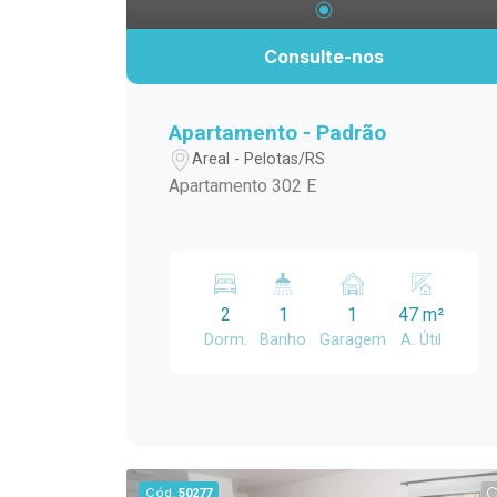
conhecer este apartamento, que reúne
privilegiada e com grande potencial de
conforto, praticidade e uma
valorização. Destaques do imóvel:
Consulte-nos
infraestrutura completa em uma
Terreno de 8,50 x 25 metros; Casa alta;
excelente localização.
Garagem; Amplo pátio; Localizada em
um dos bairros mais tranquilos de
Apartamento - Padrão
Pelotas; Excelente oportunidade pelo
Areal - Pelotas/RS
preço. Imóveis nesta localização, com
Apartamento 302 E
este tamanho de terreno e por este
valor, são cada vez mais difíceis de
encontrar. Entre em contato para mais
informações e agende sua visita.
2
1
1
47 m²
Dorm.
Banho
Garagem
A. Útil
Cód.
50277