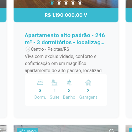
R$ 1.190.000,00 V
Apartamento alto padrão - 246
m² - 3 dormitórios - localização
Central.
Centro - Pelotas/RS
Viva com exclusividade, conforto e
sofisticação em um magnífico
apartamento de alto padrão, localizado
em região central, próximo aos
principais serviços, comércio e
3
1
3
2
conveniências da cidade. Com 246 m²
Dorm.
Suite
Banho
Garagens
de área privativa, o imóvel oferece
ambientes amplos, bem distribuídos e
excelente iluminação natural,
proporcionando requinte e qualidade de
vida em cada detalhe. Destaques do
Cód.
50276