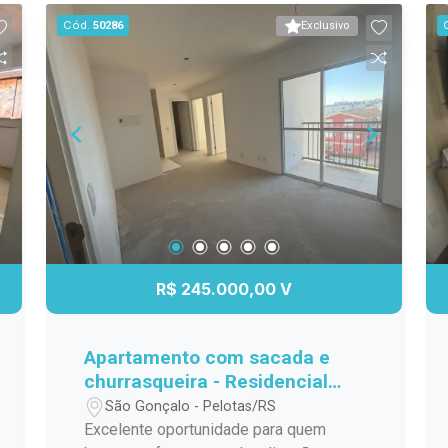
delas com closet, além de 4 banheiros,
Cód.
50286
Exclusivo
oferecendo praticidade e conforto para
toda a família. Os ambientes são
amplos, bem distribuídos e recebem
excelente iluminação natural. A casa
ainda dispõe de uma ampla sacada,
ideal para apreciar a vista e aproveitar
momentos de descanso. Outro grande
diferencial é a hidromassagem,
posicionada para aproveitar a excelente
incidência de sol, proporcionando um
espaço perfeito para relaxar com
R$ 245.000,00 V
conforto e privacidade. Destaques do
imóvel: 4 dormitórios; 2 suítes, sendo
uma com closet; 4 banheiros Banheira;
Apartamento com sacada e
Ambientes amplos e bem distribuídos;
churrasqueira - Residencial
Ampla sacada; Hidromassagem;
Connect Jk
São Gonçalo - Pelotas/RS
Localizada em condomínio, oferecendo
Excelente oportunidade para quem
mais segurança e tranquilidade. Agende