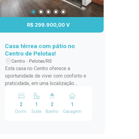
R$ 299.900,00 V
Casa térrea com pátio no
Centro de Pelotas!
Centro - Pelotas/RS
Esta casa no Centro oferece a
oportunidade de viver com conforto e
praticidade, em uma localização
excelente, próxima de tudo o que você
precisa. Um diferencial importante: a
2
1
2
1
casa conta com um pátio, algo cada vez
Dorm.
Suite
Banho
Garagem
mais raro no Centro da cidade!
Características do imóvel: 02
dormitórios, sendo 1 suíte com closet,
proporcionando mais conforto e