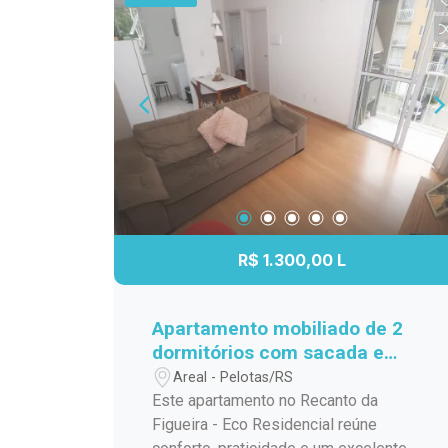
R$ 1.300,00 L
Apartamento mobiliado de 2
dormitórios com sacada e
churrasqueira no Recanto da
Areal - Pelotas/RS
Figueira
Este apartamento no Recanto da
Figueira - Eco Residencial reúne