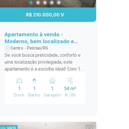
R$ 210.000,00 V
Apartamento à venda -
Moderno, bem localizado e
pronto para morar!
Centro - Pelotas/RS
Se você busca praticidade, conforto e
uma localização privilegiada, este
apartamento é a escolha ideal! Com 1
dormitório, 1 banheiro e 1 vaga de
garagem, o imóvel é novo, foi pouco
1
1
1
54 m²
habitado e está em excelente estado
Dorm.
Banho
Garagem
A. Útil
de conservação, pronto para receber
seu novo morador. Os ambientes são
amplos, bem distribuídos e contam
com ótima iluminação natural,
proporcionando uma sensação de
Cód.
50275