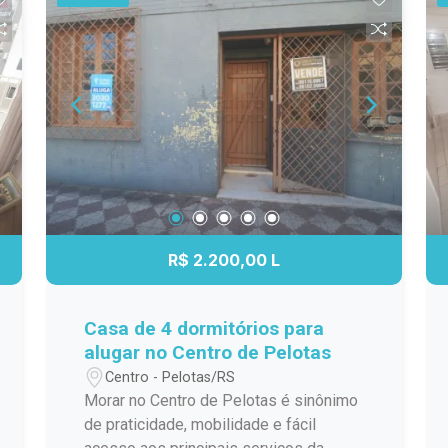
imóvel: 3 dormitórios amplos; Living
espaçoso para vários ambientes; Sala
de jantar integrada; Cozinha funcional;
Área de serviço; Acabamentos de alto
padrão; Excelente posição solar;
Localização privilegiada no centro da
cidade. Um imóvel exclusivo, ideal para
quem busca amplitude, conforto e uma
localização estratégica, reunindo
elegância e praticidade em um único
endereço. Agende sua visita e
R$ 2.200,00 L
descubra um novo conceito de morar
bem. #altopadrao#
Casa de 4 dormitórios para
alugar no Centro de Pelotas
Centro - Pelotas/RS
Morar no Centro de Pelotas é sinônimo
de praticidade, mobilidade e fácil