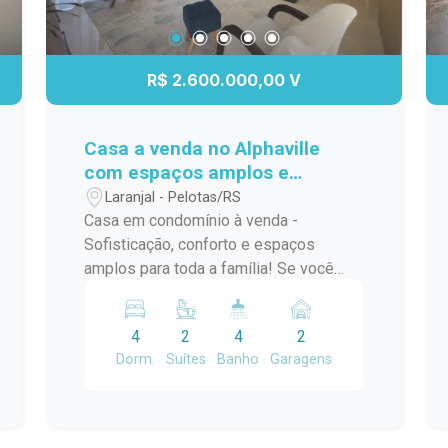
R$ 2.600.000,00 V
Casa a venda no Alphaville
com espaços amplos e
hidromassagem.
Laranjal - Pelotas/RS
Casa em condomínio à venda -
Sofisticação, conforto e espaços
amplos para toda a família! Se você
procura um imóvel que una conforto,
privacidade e qualidade de vida, esta
4
2
4
2
belíssima casa em condomínio é a
Dorm.
Suítes
Banho
Garagens
escolha perfeita! Com um projeto
pensado para proporcionar bem-estar
em todos os ambientes, o imóvel conta
com 4 dormitórios, sendo 2 suítes, uma