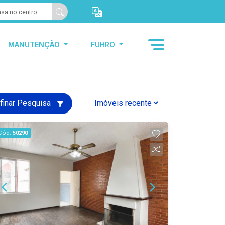
MANUTENÇÃO
FUHRO
finar Pesquisa
Cód.
50290