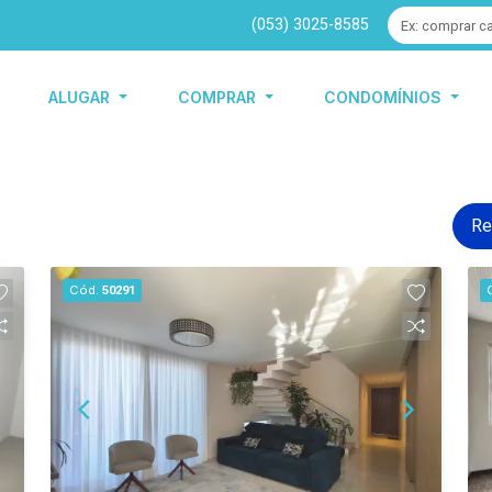
(053) 3025-8585
ALUGAR
COMPRAR
CONDOMÍNIOS
Re
Cód.
50291