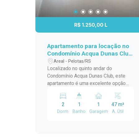
R$ 1.250,00 L
Apartamento para locação no
Condomínio Acqua Dunas Club
Conforto, lazer e excelente
Areal - Pelotas/RS
localização
Localizado no quinto andar do
Condomínio Acqua Dunas Club, este
apartamento é uma excelente opção
para quem busca praticidade,
segurança e qualidade de vida. Com
2
1
1
47 m²
ambientes bem distribuídos, sacada
Dorm.
Banho
Garagem
A. Útil
com churrasqueira e uma infraestrutura
completa de condomínio, o imóvel
oferece conforto para toda a família.
Localização Situado no bairro Areal, em