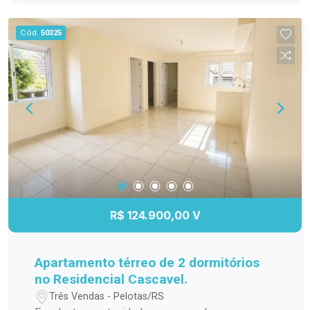
privilegiada no bairro Fragata, próximo à Av.
Duque de Caxias, com fácil acesso a
Cód.
50325
supermercados, escolas, farmácias, transporte
público e demais conveniências. Ideal para quem
busca segurança, boa localização e excelente
custo-benefício.
R$ 124.900,00 V
Apartamento térreo de 2 dormitórios
no Residencial Cascavel.
Três Vendas - Pelotas/RS