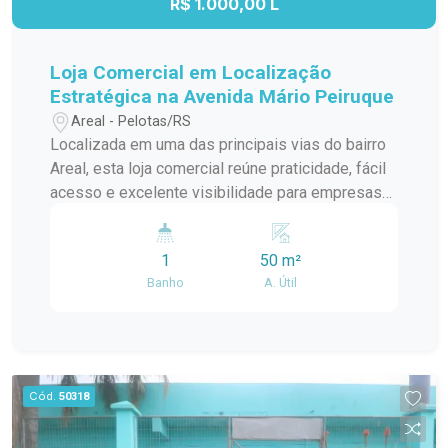
R$ 1.000,00 L
Loja Comercial em Localização
Estratégica na Avenida Mário Peiruque
Areal - Pelotas/RS
Localizada em uma das principais vias do bairro
Areal, esta loja comercial reúne praticidade, fácil
acesso e excelente visibilidade para empresas
que buscam um endereço estratégico. Com um
espaço funcional e versátil, o imóvel é uma ótima
1
50 m²
opção para quem deseja instalar ou expandir seu
Banho
A. Útil
negócio em uma região de constante
movimentação. Localização: Situada no bairro
Areal, em Pelotas, a loja está instalada no
tradicional endereço onde funcionava a antiga
Ferragem Iguatemi. O imóvel possui acesso
Cód.
50318
facilitado às avenidas Ildefonso Simões Lopes e
São Francisco de Paula, além de estar em uma