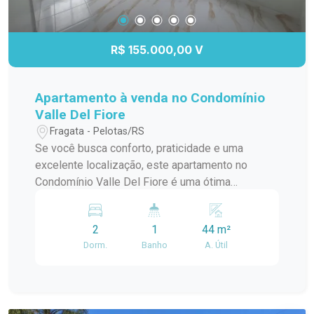
R$ 155.000,00 V
Apartamento à venda no Condomínio
Valle Del Fiore
Fragata - Pelotas/RS
Se você busca conforto, praticidade e uma
excelente localização, este apartamento no
Condomínio Valle Del Fiore é uma ótima
oportunidade. Localizado no bairro Fragata, em
Pelotas, o imóvel está em uma região tranquila,
2
1
44 m²
com fácil acesso a supermercados, escolas,
Dorm.
Banho
A. Útil
farmácias, comércios e demais serviços
essenciais. O apartamento dispõe de: 2
dormitórios; Sala de estar aconchegante, ideal
para momentos de descanso e convivência;