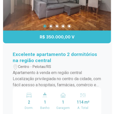
R$ 350.000,00 V
Excelente apartamento 2 dormitórios
na região central
Centro - Pelotas/RS
Apartamento à venda em região central
Localização privilegiada no centro da cidade, com
fácil acesso a hospitais, farmácias, comércio e
transporte. 2 dormitórios espaçosos, perfeitos
para seu conforto e bem-estar. Banheiro social
2
1
1
114 m²
mobiliado, com acabamentos de qualidade.
Dorm.
Banho
Garagem
A. Total
Cozinha com móveis sob medida. Espaço de