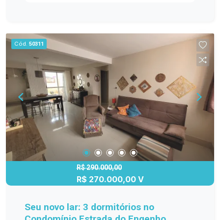
lazer com churrasqueira e ótima iluminação.
Cód.
50311
R$ 290.000,00
R$ 270.000,00 V
Seu novo lar: 3 dormitórios no
Condomínio Estrada do Engenho.