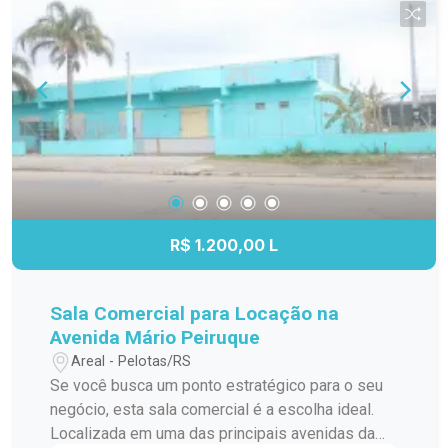
comodidade desde a mudança. 1 dormitório com
cama e mesa de estudos. Sala de estar com
sofá. Cozinha com armários e mesa com
banquetas. Banheiro com box em acrílico. Layout
compacto e funcional. Diferenciais: Excelente
opção para quem busca praticidade na rotina.
Ambientes prontos para uso, com mobília
essencial. Espaço adequado para estudo ou
home office. Condomínio em localização
estratégica, com fácil deslocamento para
R$ 1.200,00 L
diferentes regiões da cidade. Entre em contato
para mais informações e agende sua visita para
conhecer este imóvel.
Sala Comercial para Locação na
Avenida Mário Peiruque
Areal - Pelotas/RS
Se você busca um ponto estratégico para o seu
negócio, esta sala comercial é a escolha ideal.
Localizada em uma das principais avenidas da