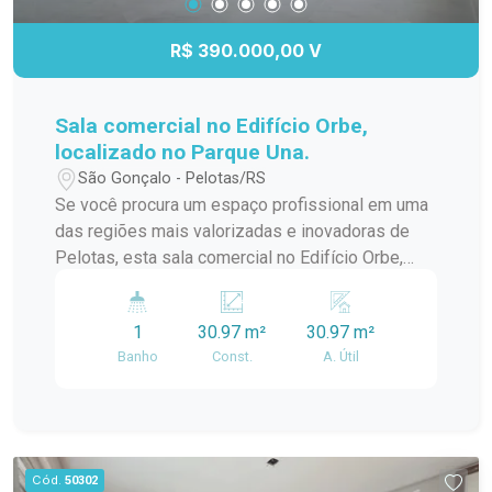
R$ 390.000,00 V
Sala comercial no Edifício Orbe,
localizado no Parque Una.
São Gonçalo - Pelotas/RS
Se você procura um espaço profissional em uma
das regiões mais valorizadas e inovadoras de
Pelotas, esta sala comercial no Edifício Orbe,
localizado no Parque Una, é a escolha ideal. O
imóvel reúne modernidade, excelente iluminação
1
30.97 m²
30.97 m²
natural e versatilidade, proporcionando o
Banho
Const.
A. Útil
ambiente perfeito para empresas que desejam
se destacar em um endereço de alto padrão e
grande visibilidade.
Cód.
50302