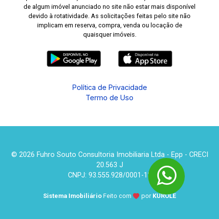
de algum imóvel anunciado no site não estar mais disponível
devido à rotatividade. As solicitações feitas pelo site não
implicam em reserva, compra, venda ou locação de
quaisquer imóveis.
Política de Privacidade
Termo de Uso
© 2026 Fuhro Souto Consultoria Imobiliaria Ltda - Epp - CRECI
20.563 J
CNPJ: 93.555.928/0001-13
Sistema Imobiliário
Feito com
por
KUROLE