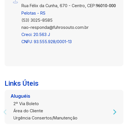
conta com garagem para 2 veículos. Uma
Rua Félix da Cunha, 670 - Centro, CEP:
96010-000
oportunidade para quem busca um lar completo,
Pelotas - RS
com muito espaço, conforto e uma localização
(53) 3025-8585
privilegiada na Zona Norte.
nao-responda@fuhrosouto.com.br
Creci: 20.563 J
CNPJ: 93.555.928/0001-13
Links Úteis
Aluguéis
2º Via Boleto
Área do Cliente
Urgência Consertos/Manutenção