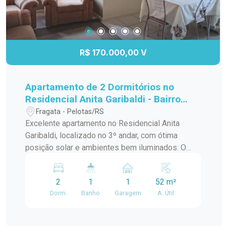
R$ 170.000,00 V
Apartamento de 2 Dormitórios no
Residencial Anita Garibaldi - Bairro
Fragata
Fragata - Pelotas/RS
Excelente apartamento no Residencial Anita
Garibaldi, localizado no 3º andar, com ótima
posição solar e ambientes bem iluminados. O
imóvel dispõe de 2 dormitórios, sala de estar,
cozinha, área de serviço e banheiro social,
2
1
1
52 m²
oferecendo conforto e praticidade para o dia a
Dorm.
Banho
Garagem
A. Útil
dia. O condomínio conta com portaria 24 horas,
quadra poliesportiva, quiosques com
churrasqueira e bicicletário. Localização