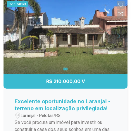
Cozinha integrada à sala, proporcionando
Cód.
50323
praticidade e melhor aproveitamento dos
ambientes; Banheiro completo; 1 vaga de
garagem privativa, oferecendo mais segurança e
comodidade. Uma excelente opção para quem
deseja morar em um condomínio que oferece
tranquilidade, conforto e praticidade, em uma das
regiões mais valorizadas do bairro Fragata.
Agende uma visita e venha conhecer o seu
próximo lar!
R$ 210.000,00 V
Excelente oportunidade no Laranjal -
terreno em localização privilegiada!
Laranjal - Pelotas/RS
Se você procura um imóvel para investir ou
construir a casa dos seus sonhos em uma das