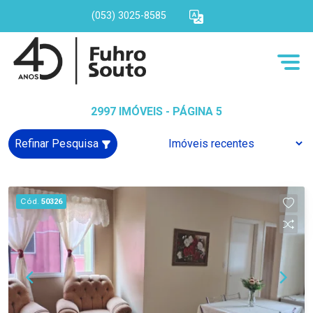
(053) 3025-8585
2997 IMÓVEIS - PÁGINA 5
Refinar Pesquisa
Cód.
50326