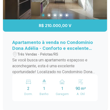
R$ 210.000,00 V
Apartamento à venda no Condomínio
Dona Adélia - Conforto e excelente
localização!
Três Vendas - Pelotas/RS
Se você busca um apartamento espaçoso e
aconchegante, esta é uma excelente
oportunidade! Localizado no Condomínio Dona
Elia, este imóvel conta com 90 m² de área
privativa, oferecendo ambientes amplos e bem
2
1
1
90 m²
distribuídos para proporcionar mais conforto no
Dorm.
Banho
Garagem
A. Útil
dia a dia. O apartamento dispõe de: 2 dormitórios;
1 banheiro; Sala de estar Cozinha funcional; 1
vaga de garagem. Com uma planta prática e