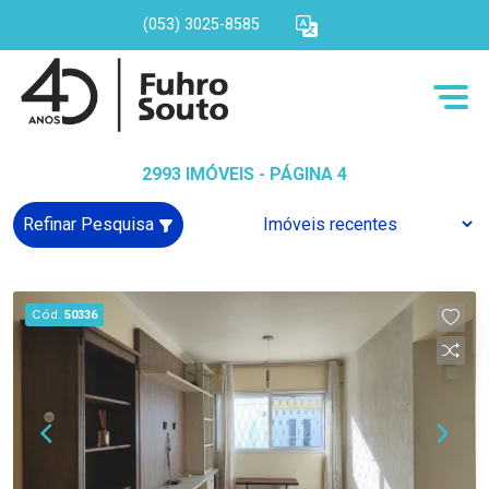
(053) 3025-8585
2993 IMÓVEIS - PÁGINA 4
Refinar Pesquisa
Cód.
50336