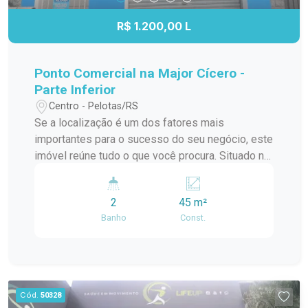
R$ 1.200,00 L
Ponto Comercial na Major Cícero -
Parte Inferior
Centro - Pelotas/RS
Se a localização é um dos fatores mais
importantes para o sucesso do seu negócio, este
imóvel reúne tudo o que você procura. Situado na
Rua Major Cícero, próximo à Rua Marcílio Dias,
este excelente ponto comercial está em uma
2
45 m²
região consolidada, com intenso fluxo de
Banho
Const.
veículos e pedestres ao longo do dia,
proporcionando maior visibilidade para sua
empresa e facilitando o acesso de clientes,
fornecedores e colaboradores. Com um ambiente
amplo e versátil, o imóvel oferece diversas
Cód.
50328
possibilidades de uso, sendo ideal para lojas,