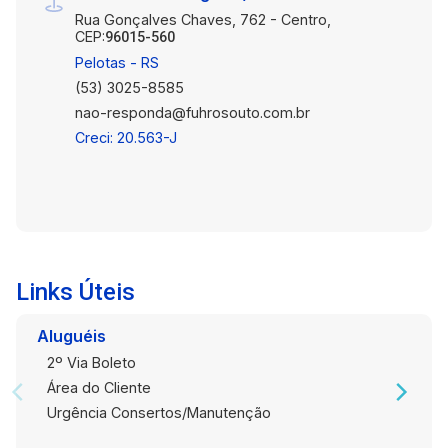
Rua Gonçalves Chaves, 762 - Centro,
CEP:
96015-560
Pelotas - RS
(53) 3025-8585
nao-responda@fuhrosouto.com.br
Creci: 20.563-J
Links Úteis
Aluguéis
2º Via Boleto
Área do Cliente
Urgência Consertos/Manutenção