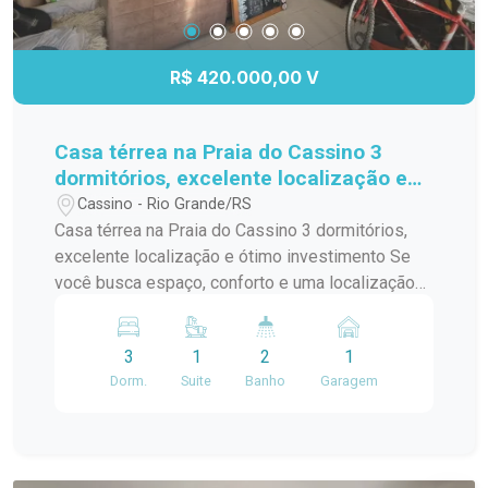
R$ 420.000,00 V
Casa térrea na Praia do Cassino 3
dormitórios, excelente localização e
ótimo investimento
Cassino - Rio Grande/RS
Casa térrea na Praia do Cassino 3 dormitórios,
excelente localização e ótimo investimento Se
você busca espaço, conforto e uma localização
privilegiada na Praia do Cassino, esta casa é uma
excelente oportunidade. Um imóvel térreo, com
3
1
2
1
ambientes bem distribuídos e um ótimo custo-
Dorm.
Suite
Banho
Garagem
benefício para quem deseja morar ou investir. A
casa conta com 3 dormitórios, oferecendo mais
espaço para a família ou para receber visitas,
além de 2 banheiros que garantem praticidade no