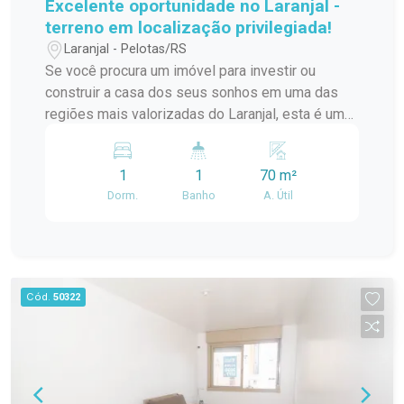
Excelente oportunidade no Laranjal -
terreno em localização privilegiada!
Laranjal - Pelotas/RS
Se você procura um imóvel para investir ou
construir a casa dos seus sonhos em uma das
regiões mais valorizadas do Laranjal, esta é uma
excelente oportunidade. Localizado em uma área
alta, fora de zonas alagadiças, este imóvel está
1
1
70 m²
em uma rua tranquila e com fácil acesso aos
Dorm.
Banho
A. Útil
principais pontos do bairro, oferecendo
segurança, comodidade e grande potencial de
valorização. O terreno possui 10,23 x 25 metros,
totalizando aproximadamente 255,75 m²,
proporcionando espaço ideal para um novo
Cód.
50322
projeto residencial ou para quem deseja
modernizar a construção existente de acordo
com seu estilo e necessidades. O grande
diferencial deste imóvel está justamente na
combinação entre a excelente localização e o