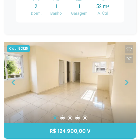
cozinha, área de serviço e banheiro social,
2
1
1
52 m²
oferecendo conforto e praticidade para o dia a
Dorm.
Banho
Garagem
A. Útil
dia. O condomínio conta com portaria 24 horas,
quadra poliesportiva, quiosques com
churrasqueira e bicicletário. Localização
privilegiada no bairro Fragata, próximo à Av.
Duque de Caxias, com fácil acesso a
Cód.
50325
supermercados, escolas, farmácias, transporte
público e demais conveniências. Ideal para quem
busca segurança, boa localização e excelente
custo-benefício.
R$ 124.900,00 V