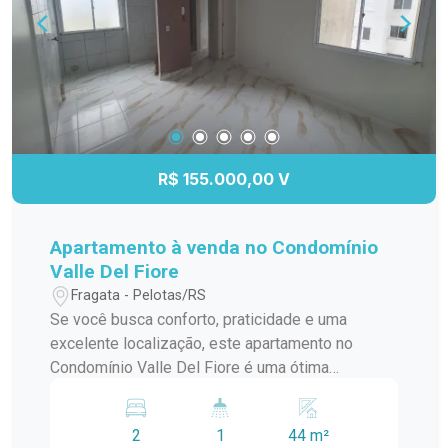
lar! Entre em contato para mais informações e
agende sua visita.
R$ 155.000,00 V
Apartamento à venda no Condomínio
Valle Del Fiore
Fragata - Pelotas/RS
Se você busca conforto, praticidade e uma
excelente localização, este apartamento no
Condomínio Valle Del Fiore é uma ótima
oportunidade. Localizado no bairro Fragata, em
Pelotas, o imóvel está em uma região tranquila,
2
1
44 m²
com fácil acesso a supermercados, escolas,