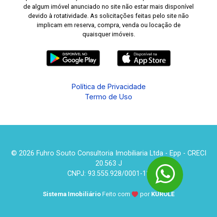
de algum imóvel anunciado no site não estar mais disponível
devido à rotatividade. As solicitações feitas pelo site não
implicam em reserva, compra, venda ou locação de
quaisquer imóveis.
Política de Privacidade
Termo de Uso
© 2026 Fuhro Souto Consultoria Imobiliaria Ltda - Epp - CRECI
20.563 J
CNPJ: 93.555.928/0001-13
Sistema Imobiliário
Feito com
por
KUROLE