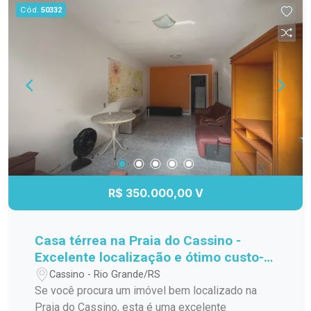
dia a dia. O pátio complementa o imóvel,
Cód.
50332
proporcionando um ambiente ideal para
momentos de lazer, convivência ou futuras
melhorias. Localizada em uma das melhores
regiões do Cassino, com fácil acesso aos
principais serviços, comércios e à praia, esta é
uma oportunidade de adquirir um imóvel com
excelente potencial por um valor muito atrativo.
Entre em contato para mais informações e
agende sua visita. Essa pode ser a oportunidade
que você esperava para conquistar seu imóvel na
Praia do Cassino.
R$ 350.000,00 V
Casa térrea na Praia do Cassino -
Excelente localização e ótimo custo-
benefício.
Cassino - Rio Grande/RS
Se você procura um imóvel bem localizado na
Praia do Cassino, esta é uma excelente