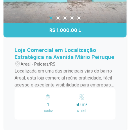
R$ 1.000,00 L
Loja Comercial em Localização
Estratégica na Avenida Mário Peiruque
Areal - Pelotas/RS
Localizada em uma das principais vias do bairro
Areal, esta loja comercial reúne praticidade, fácil
acesso e excelente visibilidade para empresas
que buscam um endereço estratégico. Com um
espaço funcional e versátil, o imóvel é uma ótima
1
50 m²
opção para quem deseja instalar ou expandir seu
Banho
A. Útil
negócio em uma região de constante
movimentação. Localização: Situada no bairro
Areal, em Pelotas, a loja está instalada no