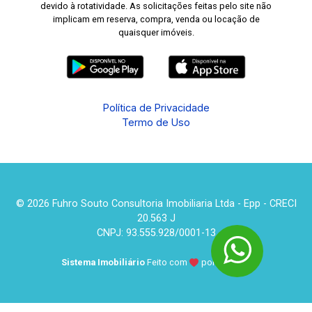
devido à rotatividade. As solicitações feitas pelo site não
implicam em reserva, compra, venda ou locação de
quaisquer imóveis.
Política de Privacidade
Termo de Uso
© 2026 Fuhro Souto Consultoria Imobiliaria Ltda - Epp - CRECI
20.563 J
CNPJ: 93.555.928/0001-13
Sistema Imobiliário
Feito com
por
KUROLE