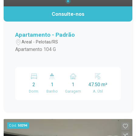
Consulte-nos
Apartamento - Padrão
Areal - Pelotas/RS
Apartamento 104 G
2
1
1
47.50 m²
Dorm.
Banho
Garagem
A. Útil
Cód.
50294