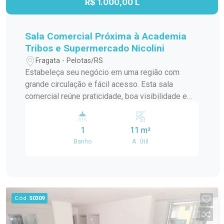
R$ 1.000,00 L
Sala Comercial Próxima à Academia
Tribos e Supermercado Nicolini
Fragata - Pelotas/RS
Estabeleça seu negócio em uma região com
grande circulação e fácil acesso. Esta sala
comercial reúne praticidade, boa visibilidade e
um endereço estratégico, proporcionando um
ambiente ideal para empresas que desejam estar
1
11 m²
próximas de seus clientes e fortalecer sua
Banho
A. Útil
presença comercial. Localização: Localizada na
Avenida Duque de Caxias, a sala está ao lado da
Academia Tribos e próxima ao Supermercado
Nicolini e à Avenida Veículos. A região é
conhecida pelo intenso fluxo de pessoas e
Cód.
50309
veículos, oferecendo conveniência e facilidade
de acesso no dia a dia. Descrição do imóvel: Com