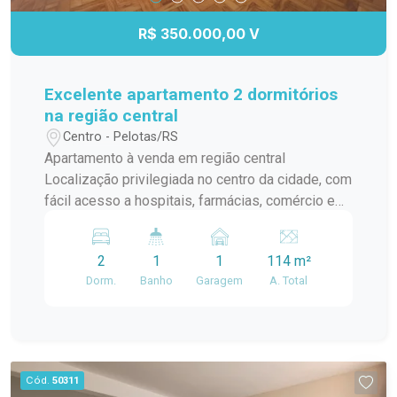
R$ 350.000,00 V
Excelente apartamento 2 dormitórios
na região central
Centro - Pelotas/RS
Apartamento à venda em região central
Localização privilegiada no centro da cidade, com
fácil acesso a hospitais, farmácias, comércio e
transporte. 2 dormitórios espaçosos, perfeitos
para seu conforto e bem-estar. Banheiro social
2
1
1
114 m²
mobiliado, com acabamentos de qualidade.
Dorm.
Banho
Garagem
A. Total
Cozinha com móveis sob medida. Espaço de
lazer com churrasqueira e ótima iluminação.
Cód.
50311