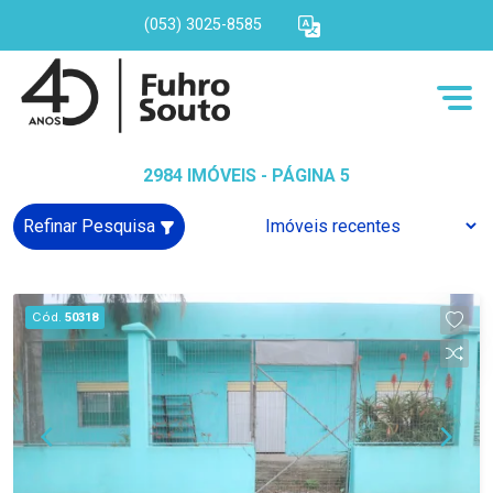
(053) 3025-8585
2984 IMÓVEIS - PÁGINA 5
Refinar Pesquisa
Cód.
50318