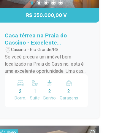
R$ 350.000,00 V
Casa térrea na Praia do
Cassino - Excelente
localização e ótimo custo-
Cassino - Rio Grande/RS
benefício.
Se você procura um imóvel bem
localizado na Praia do Cassino, esta é
uma excelente oportunidade. Uma casa
térrea que reúne conforto, praticidade e
um excelente valor para quem deseja
2
1
2
2
morar ou investir em uma das praias
Dorm.
Suite
Banho
Garagens
mais procuradas do Rio Grande do Sul.
O imóvel conta com 2 dormitórios,
sendo 1 suíte, além de 2 banheiros,
proporcionando mais comodidade para
toda a família. O pátio oferece um
Cód.
50327