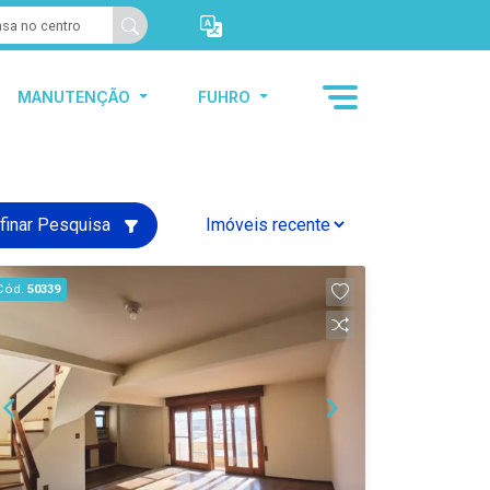
MANUTENÇÃO
FUHRO
finar Pesquisa
Cód.
50339