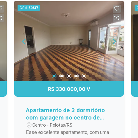
clientes com praticidade e bom fluxo
Cód.
50337
de atendimento. O espaço conta com
balcão de serviço e ambiente para
mesas, possuindo tambem lareira,
churrasqueira, estacionamento
tornando-se um ponto atrativo. Essa é
uma excelente oportunidade para quem
deseja investir em um negócio próprio,
com a vantagem de ter a residência
integrada ao espaço comercial.
R$ 330.000,00 V
Apartamento de 3 dormitório
com garagem no centro de
Pelotas
Centro - Pelotas/RS
Esse excelente apartamento, com uma