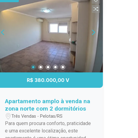
espaço versátil para momentos de
lazer, jardinagem ou para quem deseja
aproveitar a área externa da casa.
Localizada em uma região privilegiada
do Cassino, com fácil acesso aos
principais pontos do balneário, esta é
uma oportunidade para adquirir um
imóvel com excelente potencial por um
valor muito atrativo. Entre em contato e
agende sua visita. Venha conhecer de
perto tudo o que esta casa tem a
R$ 380.000,00 V
oferecer.
Apartamento amplo à venda na
zona norte com 2 dormitórios
Três Vendas - Pelotas/RS
Para quem procura conforto, praticidade
e uma excelente localização, este