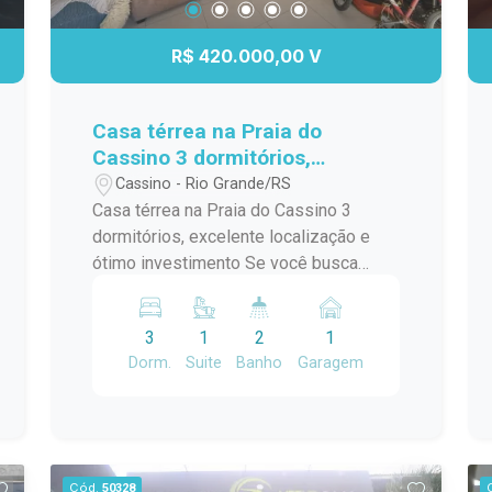
R$ 420.000,00 V
Casa térrea na Praia do
Cassino 3 dormitórios,
excelente localização e ótimo
Cassino - Rio Grande/RS
investimento
Casa térrea na Praia do Cassino 3
dormitórios, excelente localização e
ótimo investimento Se você busca
espaço, conforto e uma localização
privilegiada na Praia do Cassino, esta
3
1
2
1
casa é uma excelente oportunidade. Um
Dorm.
Suite
Banho
Garagem
imóvel térreo, com ambientes bem
distribuídos e um ótimo custo-
benefício para quem deseja morar ou
investir. A casa conta com 3
dormitórios, oferecendo mais espaço
Cód.
50328