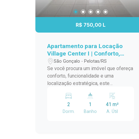
R$ 750,00 L
Apartamento para Locação
Village Center I | Conforto,
Espaço e Praticidade no Bairro
São Gonçalo - Pelotas/RS
São Gonçalo
Se você procura um imóvel que ofereça
conforto, funcionalidade e uma
localização estratégica, este
apartamento no Condomínio Village
Center I é uma excelente escolha. Com
2
1
41 m²
ambientes bem distribuídos, ótima
Dorm.
Banho
A. Útil
iluminação natural e sem mobília, o
imóvel permite que você personalize
cada espaço de acordo com seu estilo
e necessidades, tornando-o ideal para