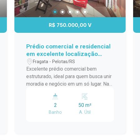
R$ 750.000,00 V
Prédio comercial e residencial
em excelente localização
central
Fragata - Pelotas/RS
Excelente prédio comercial bem
estruturado, ideal para quem busca unir
moradia e negócio em um só lugar. Na
parte superior, encontra-se a área
residencial composta por 02
2
50 m²
dormitórios aconchegantes e banheiro
Banho
A. Útil
funcional, oferecendo conforto e
privacidade para quem deseja residir no
local. Já na parte inferior, está instalada
uma area projetada para atender