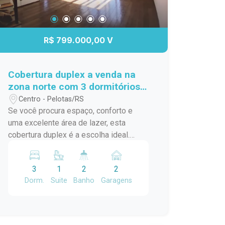
R$ 799.000,00 V
Cobertura duplex a venda na
zona norte com 3 dormitórios e
duas vagas de garagem
Centro - Pelotas/RS
Se você procura espaço, conforto e
uma excelente área de lazer, esta
cobertura duplex é a escolha ideal.
Destaques do Imóvel: 3 dormitórios,
sendo 1 suíte com closet Sala ampla e
3
1
2
2
aconchegante com lareira Lavabo
Dorm.
Suite
Banho
Garagens
Banheiro social Cozinha com moveis
planejados No pavimento superior você
encontra: Dependência completa com
churrasqueira, perfeito para receber