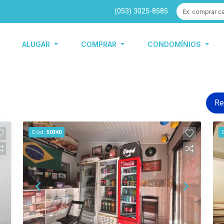
(053) 3025-8585
ALUGAR
COMPRAR
CONDOMÍNIOS
Re
Cód.
50340