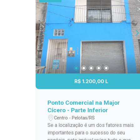
oferecendo comodidade e segurança.
Destaques do imóvel: 5 dormitórios,
sendo 1 suíte; 2 banheiros sociais;
Garagem para 3 carros; Quartos amplos
e bem iluminados; Ambientes
espaçosos e confortáveis; Localizada
no bairro Fragata, em uma região com
fácil acesso a comércios, escolas e
serviços. Agende uma visita e venha
conhecer de perto tudo o que esta casa
tem a oferecer!
R$ 1.200,00 L
Ponto Comercial na Major
Cícero - Parte Inferior
Centro - Pelotas/RS
Se a localização é um dos fatores mais
importantes para o sucesso do seu