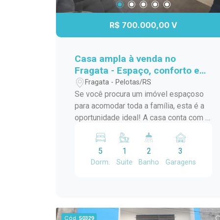
no Condomínio Village Center I, em uma
uma visita e venha conhecer este
região com fácil acesso aos principais
apartamento encantador!
R$ 700.000,00 V
serviços e comércios da cidade.
Agende sua visita e venha conhecer
este apartamento. Uma excelente
Casa ampla à venda no
oportunidade para quem busca um
Fragata - Espaço, conforto e
imóvel funcional, confortável e bem
excelente iluminação!
Fragata - Pelotas/RS
localizado para morar.
Se você procura um imóvel espaçoso
para acomodar toda a família, esta é a
oportunidade ideal! A casa conta com 5
dormitórios, sendo 1 suíte, além de 2
banheiros, proporcionando conforto e
5
1
2
3
praticidade para o dia a dia. Os quartos
Dorm.
Suite
Banho
Garagens
são amplos, bem distribuídos e
recebem excelente iluminação natural,
tornando os ambientes ainda mais
aconchegantes. O imóvel também
dispõe de garagem para até 3 veículos,
Cód.
50329