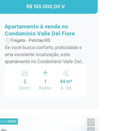
R$ 155.000,00 V
Apartamento à venda no
Condomínio Valle Del Fiore
Fragata - Pelotas/RS
Se você busca conforto, praticidade e
uma excelente localização, este
apartamento no Condomínio Valle Del
Fiore é uma ótima oportunidade.
Localizado no bairro Fragata, em
2
1
44 m²
Pelotas, o imóvel está em uma região
Dorm.
Banho
A. Útil
tranquila, com fácil acesso a
supermercados, escolas, farmácias,
comércios e demais serviços
essenciais. O apartamento dispõe de: 2
dormitórios; Sala de estar
Cód.
50320
aconchegante, ideal para momentos de