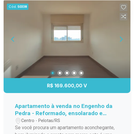
cobertura que reúne conforto, praticidade e
Cód.
50338
ambientes amplos em uma excelente localização
na Zona Norte. Agende sua visita e venha
conhecer seu nome lar.
R$ 169.600,00 V
Apartamento à venda no Engenho da
Pedra - Reformado, ensolarado e
muito espaçoso!
Centro - Pelotas/RS
Se você procura um apartamento aconchegante,