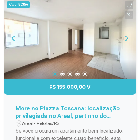
especial, com aquele clima acolhedor que faz
Cód.
50356
você se sentir em casa desde o primeiro
momento. Se você procura um imóvel bonito,
confortável e em uma ótima localização no
Cassino, esta pode ser a oportunidade que
estava esperando. Agende sua visita e venha se
encantar!
R$ 155.000,00 V
More no Piazza Toscana: localização
privilegiada no Areal, pertinho do
Shopping Pelotas!
Areal - Pelotas/RS
Se você procura um apartamento bem localizado,
funcional e com excelente custo-benefício, esta