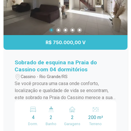
visita para conhecer seu novo apartamento!
R$ 750.000,00 V
Sobrado de esquina na Praia do
Cassino com 04 dormitórios
Cassino - Rio Grande/RS
Se você procura uma casa onde conforto,
localização e qualidade de vida se encontram,
este sobrado na Praia do Cassino merece a sua
atenção. Localizado em uma esquina, em uma
região valorizada e com excelente infraestrutura
4
2
2
200 m²
ao redor, o imóvel recebe ótima incidência de sol
Dorm.
Banho
Garagens
Terreno
durante todo o dia e está próximo de posto de