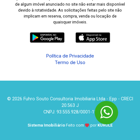
de algum imóvel anunciado no site não estar mais disponível
devido à rotatividade. As solicitações feitas pelo site não
implicam em reserva, compra, venda ou locação de
quaisquer imóveis.
Política de Privacidade
Termo de Uso
© 2026 Fuhro Souto Consultoria Imobiliaria Ltda - Epp - CRECI
20.563 J
CNPJ: 93.555.928/0001-13
Sistema Imobiliário
Feito com
por
KUROLE