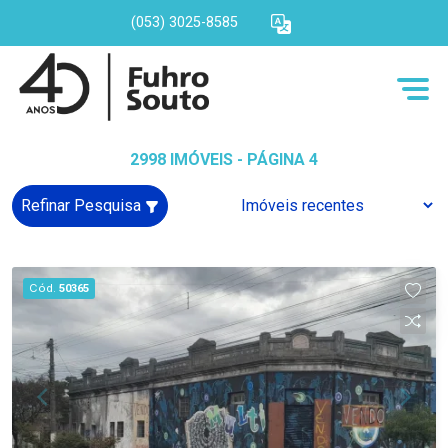
(053) 3025-8585
2998 IMÓVEIS - PÁGINA 4
Refinar Pesquisa
Cód.
50365