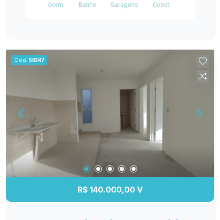
Dorm.
Banho
Garagens
Const.
Cód.
50347
R$ 140.000,00 V