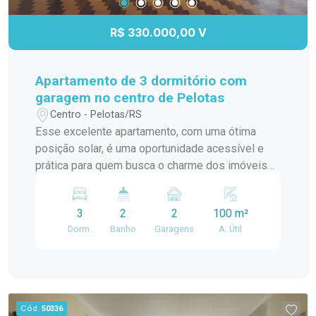
R$ 330.000,00 V
Apartamento de 3 dormitório com
garagem no centro de Pelotas
Centro - Pelotas/RS
Esse excelente apartamento, com uma ótima
posição solar, é uma oportunidade acessível e
prática para quem busca o charme dos imóveis
tradicionais liado ao conforto de peças amplas. O
imóvel dispõe de generosos 100m² de área útil.
3
2
2
100 m²
A planta funcional conta com 3 dormitórios mais
Dorm.
Banho
Garagens
A. Útil
dependência completa com área de serviço, uma
aconchegante sala de estar com acesso a uma
bela sacada e espera para lareira, banheiro social,
além de uma cozinha espaçosa. O ambiente
ganha destaque com o elegante piso em taco de
Cód.
50336