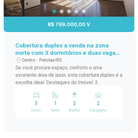
R$ 799.000,00 V
Cobertura duplex a venda na zona
norte com 3 dormitórios e duas vagas
de garagem
Centro - Pelotas/RS
Se você procura espaço, conforto e uma
excelente área de lazer, esta cobertura duplex é a
escolha ideal. Destaques do Imóvel: 3
dormitórios, sendo 1 suíte com closet Sala ampla
e aconchegante com lareira Lavabo Banheiro
3
1
2
2
social Cozinha com moveis planejados No
Dorm.
Suite
Banho
Garagens
pavimento superior você encontra: Dependência
completa com churrasqueira, perfeito para
receber amigos e familiares Amplo terraço, ideal
para momentos de lazer e contemplação. Uma