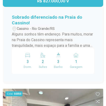
R$ 827.000,00 V
completa para viver bem.
Sobrado diferenciado na Praia do
Cassino!
Cassino - Rio Grande/RS
Alguns sonhos têm endereço. Para muitos, morar
na Praia do Cassino representa mais
tranquilidade, mais espaço para a família e uma
vida com mais qualidade. Esta casa foi pensada
para acompanhar todas as fases da sua história.
3
2
3
1
Um projeto moderno, com ambientes integrados
Dorm.
Suítes
Banho
Garagem
no térreo, garagem, cozinha funcional e área de
serviço. No pavimento superior, são três
dormitórios, sendo uma suíte, além de banheiro
social, proporcionando conforto e privacidade
para toda a família. São 122 m² de área
Cód.
50350
construída em um projeto que valoriza cada
ambiente, unindo funcionalidade, conforto e um