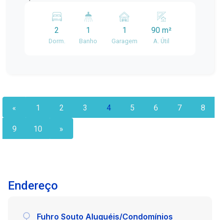
Elia, este imóvel conta com 90 m² de área
privativa, oferecendo ambientes amplos e bem
2
1
1
90 m²
distribuídos para proporcionar mais conforto no
Dorm.
Banho
Garagem
A. Útil
dia a dia. O apartamento dispõe de: 2 dormitórios;
1 banheiro; Sala de estar Cozinha funcional; 1
vaga de garagem. Com uma planta prática e
confortável, o imóvel é ideal para quem procura
qualidade de vida, segurança e uma ótima
localização. Agende sua visita e venha conhecer
«
1
2
3
4
5
6
7
8
este excelente apartamento!
9
10
»
Endereço
Fuhro Souto Aluguéis/Condomínios