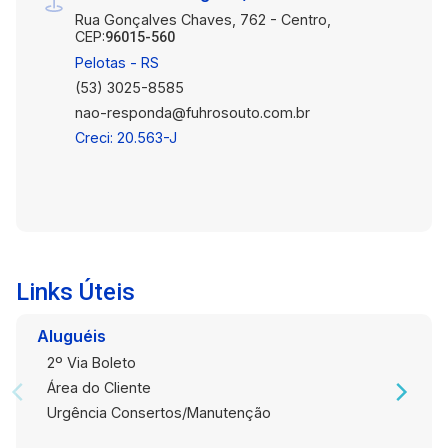
Rua Gonçalves Chaves, 762 - Centro,
CEP:
96015-560
Pelotas - RS
(53) 3025-8585
nao-responda@fuhrosouto.com.br
Creci: 20.563-J
Links Úteis
Aluguéis
2º Via Boleto
Área do Cliente
Urgência Consertos/Manutenção