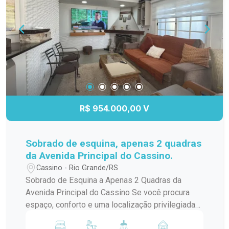
excelente padrão de acabamento. Com entrega
prevista para janeiro de 2027 e possibilidade de
financiamento, esta é a oportunidade de planejar
seu futuro com segurança e conquistar um imóvel
novo. Se você sonha em construir uma nova
história na Praia do Cassino, este pode ser o
momento de dar o primeiro passo. Entre em
contato para conhecer todos os detalhes.
R$ 954.000,00 V
Sobrado de esquina, apenas 2 quadras
da Avenida Principal do Cassino.
Cassino - Rio Grande/RS
Sobrado de Esquina a Apenas 2 Quadras da
Avenida Principal do Cassino Se você procura
espaço, conforto e uma localização privilegiada
para viver ou aproveitar os melhores momentos