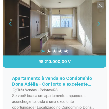
madeira nas áreas secas, trazendo conforto
térmico e cerâmica nas áreas úmidas e a
indispensável comodidade de ter 2 vagas de
garagem.
R$ 210.000,00 V
Apartamento à venda no Condomínio
Dona Adélia - Conforto e excelente
localização!
Três Vendas - Pelotas/RS
Se você busca um apartamento espaçoso e
aconchegante, esta é uma excelente
oportunidade! Localizado no Condomínio Dona