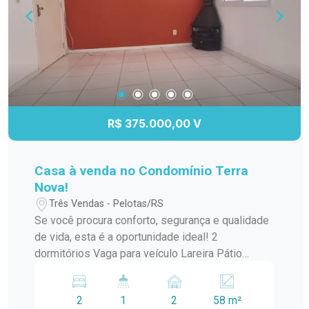
R$ 375.000,00 V
Casa à venda no Condomínio Terra
Nova!
Três Vendas - Pelotas/RS
Se você procura conforto, segurança e qualidade
de vida, esta é a oportunidade ideal! 2
dormitórios Vaga para veículo Lareira Pátio
privativo Condomínio com infraestrutura completa
e segurança para toda a família. Agende sua
2
1
2
58 m²
visita e venha conhecer seu novo lar!