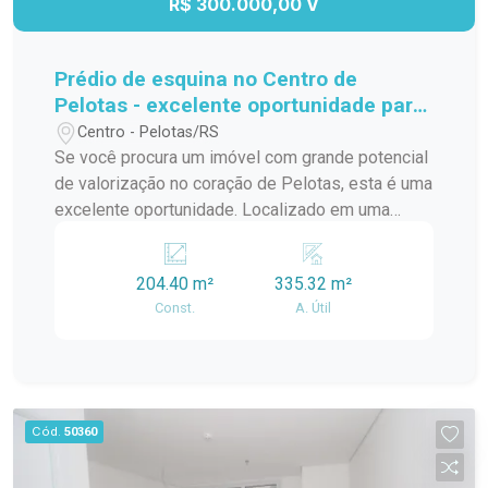
R$ 300.000,00 V
Prédio de esquina no Centro de
Pelotas - excelente oportunidade para
investidores e construtores.
Centro - Pelotas/RS
Se você procura um imóvel com grande potencial
de valorização no coração de Pelotas, esta é uma
excelente oportunidade. Localizado em uma
esquina privilegiada no Centro da cidade, este
prédio é ideal para quem deseja realizar uma
204.40 m²
335.32 m²
reforma completa ou desenvolver um novo
Const.
A. Útil
empreendimento por meio da demolição da
estrutura existente. A localização estratégica
proporciona grande visibilidade, fácil acesso e
alto fluxo de pessoas e veículos, sendo perfeita
para projetos residenciais, comerciais ou de uso
Cód.
50360
misto, conforme a viabilidade urbanística.
Destaques do imóvel: Localização privilegiada no