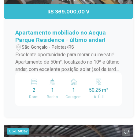
proporcionando comodidade e facilidade no dia a
dia. Uma excelente oportunidade para morar ou
R$ 369.000,00 V
investir. Agende sua visita e venha conhecer este
imóvel!
Apartamento mobiliado no Acqua
Parque Residence - último andar!
São Gonçalo - Pelotas/RS
Excelente oportunidade para morar ou investir!
Apartamento de 50m², localizado no 10º e último
andar, com excelente posição solar (sol da tarde)
e vista para a área de lazer do condomínio. O
imóvel está completamente mobiliado, pronto
2
1
1
50.25 m²
para morar, conta com banheiro ampliado (PNE),
Dorm.
Banho
Garagem
A. Útil
vaga de garagem com espaço lateral
diferenciado e documentação totalmente
regularizada. O Acqua Parque Residence oferece
infraestrutura completa: piscina, quadra
poliesportiva, salão de festas, sala de jogos,
Cód.
50367
playground, espaço pet, portaria 24 horas e muito