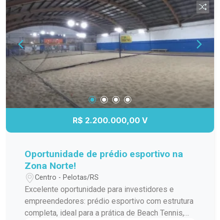
mais. Localização privilegiada, próximo ao
Parque Una, Shopping Pelotas e ao centro da
cidade. Agende sua visita e conheça este
excelente imóvel!
R$ 2.200.000,00 V
Oportunidade de prédio esportivo na
Zona Norte!
Centro - Pelotas/RS
Excelente oportunidade para investidores e
empreendedores: prédio esportivo com estrutura
completa, ideal para a prática de Beach Tennis,