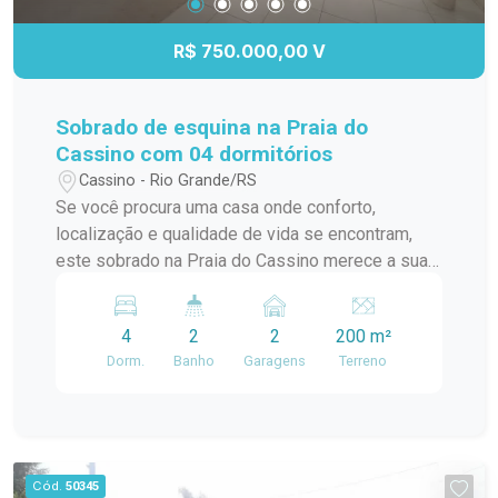
R$ 750.000,00 V
Sobrado de esquina na Praia do
Cassino com 04 dormitórios
Cassino - Rio Grande/RS
Se você procura uma casa onde conforto,
localização e qualidade de vida se encontram,
este sobrado na Praia do Cassino merece a sua
atenção. Localizado em uma esquina, em uma
região valorizada e com excelente infraestrutura
4
2
2
200 m²
ao redor, o imóvel recebe ótima incidência de sol
Dorm.
Banho
Garagens
Terreno
durante todo o dia e está próximo de posto de
gasolina, ferragem, mercados e tudo o que
facilita a rotina, sem abrir mão da tranquilidade de
morar na praia. Com 04 dormitórios, o sobrado
oferece ambientes amplos e bem distribuídos,
Cód.
50345