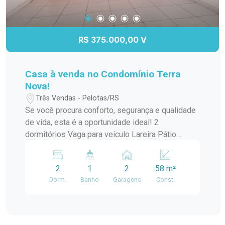
R$ 375.000,00 V
Casa à venda no Condomínio Terra
Nova!
Três Vendas - Pelotas/RS
Se você procura conforto, segurança e qualidade
de vida, esta é a oportunidade ideal! 2
dormitórios Vaga para veículo Lareira Pátio
privativo Condomínio com infraestrutura completa
e segurança para toda a família. Agende sua
2
1
2
58 m²
visita e venha conhecer seu novo lar!
Dorm.
Banho
Garagens
Const.