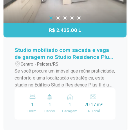
R$ 2.425,00 L
Studio mobiliado com sacada e vaga
de garagem no Studio Residence Plus
II - Centro de Pelotas
Centro - Pelotas/RS
Se você procura um imóvel que reúna praticidade,
conforto e uma localização estratégica, este
studio no Edifício Studio Residence Plus II é uma
excelente escolha. Totalmente mobiliado,
equipado e com ambientes planejados, oferece
1
1
1
70.17 m²
uma solução funcional para quem deseja otimizar
Dorm.
Banho
Garagem
A. Total
a rotina sem abrir mão da comodidade, seja para
morar ou investir. Localização: Localizado no
Centro de Pelotas, a apenas duas quadras do