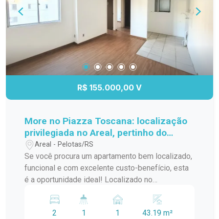
estava esperando. Agende sua visita e venha se
encantar!
R$ 155.000,00 V
More no Piazza Toscana: localização
privilegiada no Areal, pertinho do
Shopping Pelotas!
Areal - Pelotas/RS
Se você procura um apartamento bem localizado,
funcional e com excelente custo-benefício, esta
é a oportunidade ideal! Localizado no
Residencial Piazza Toscana, em uma das
principais avenidas do bairro Areal, o imóvel está
2
1
1
43.19 m²
a poucos minutos do Shopping Pelotas e no