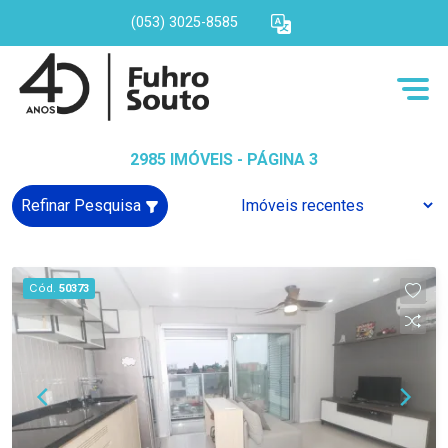
(053) 3025-8585
2985 IMÓVEIS - PÁGINA 3
Refinar Pesquisa
Cód.
50373