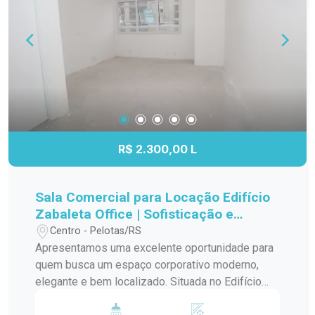
Centro de Pelotas; Imóvel de esquina, com
excelente visibilidade; Ideal para reforma total ou
demolição; Grande potencial para incorporação ou
novo empreendimento; Excelente oportunidade
de investimento em uma das regiões mais
valorizadas da cidade. Entre em contato para
mais informações e agende uma visita. Descubra
todo o potencial deste imóvel e transforme este
endereço em um grande investimento.
R$ 2.300,00 L
Sala Comercial para Locação Edifício
Zabaleta Office | Sofisticação e
Localização Estratégica
Centro - Pelotas/RS
Apresentamos uma excelente oportunidade para
quem busca um espaço corporativo moderno,
elegante e bem localizado. Situada no Edifício
Zabaleta Office, esta sala comercial reúne