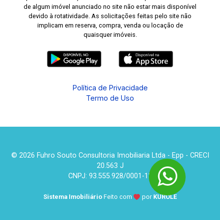
de algum imóvel anunciado no site não estar mais disponível
devido à rotatividade. As solicitações feitas pelo site não
implicam em reserva, compra, venda ou locação de
quaisquer imóveis.
Política de Privacidade
Termo de Uso
© 2026 Fuhro Souto Consultoria Imobiliaria Ltda - Epp - CRECI
20.563 J
CNPJ: 93.555.928/0001-13
Sistema Imobiliário
Feito com
por
KUROLE