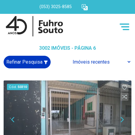
(053) 3025-8585
3002 IMÓVEIS - PÁGINA 6
Refinar Pesquisa
Cód.
50310