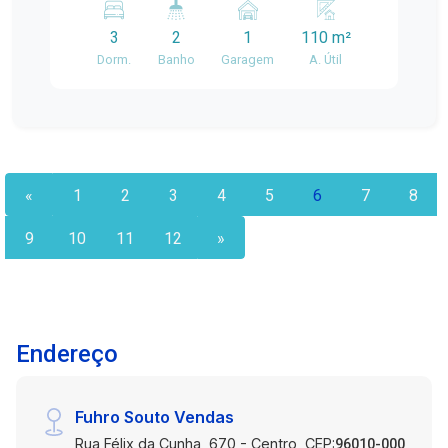
naturalmente Cozinha funcional e pratica
3
2
1
110 m²
Localizado em uma região estratégica,com
Dorm.
Banho
Garagem
A. Útil
fácilacesso a comércios, escolas, transporte
público e áreas de lazer
«
1
2
3
4
5
6
7
8
9
10
11
12
»
Endereço
Fuhro Souto Vendas
Rua Félix da Cunha, 670 - Centro, CEP:
96010-000