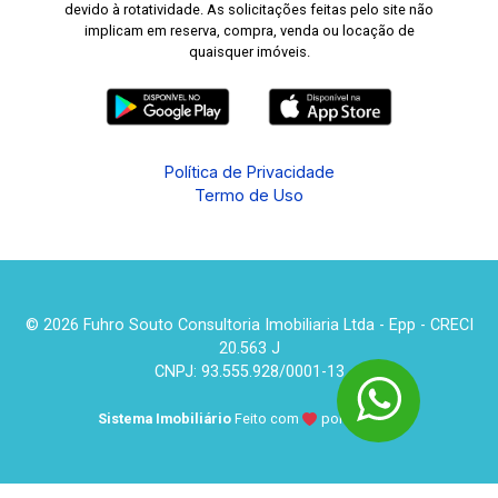
devido à rotatividade. As solicitações feitas pelo site não
implicam em reserva, compra, venda ou locação de
quaisquer imóveis.
Política de Privacidade
Termo de Uso
© 2026 Fuhro Souto Consultoria Imobiliaria Ltda - Epp - CRECI
20.563 J
CNPJ: 93.555.928/0001-13
Sistema Imobiliário
Feito com
por
KUROLE