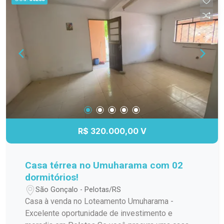
funcionalidade. 02 banheiros, bem distribuídos e
com acabamentos de qualidade. Pátio, ideal para
lazer, jardinagem ou até mesmo para quem tem
pets. Esse espaço é um grande diferencial na
região. Embora a casa não tenha garagem, há
possibilidade de alugar uma vaga nas
proximidades ou até adaptar para construir uma
garagem. Não perca a chance de morar no
coração da cidade, em uma casa com pátio, um
privilégio que você não encontra facilmente no
Centro!
R$ 320.000,00 V
Casa térrea no Umuharama com 02
dormitórios!
São Gonçalo - Pelotas/RS
Casa à venda no Loteamento Umuharama -
Excelente oportunidade de investimento e