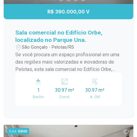
R$ 390.000,00 V
Sala comercial no Edifício Orbe,
localizado no Parque Una.
São Gonçalo - Pelotas/RS
Se você procura um espaço profissional em uma
das regiões mais valorizadas e inovadoras de
Pelotas, esta sala comercial no Edifício Orbe,
localizado no Parque Una, é a escolha ideal. O
imóvel reúne modernidade, excelente iluminação
1
30.97 m²
30.97 m²
natural e versatilidade, proporcionando o
Banho
Const.
A. Útil
ambiente perfeito para empresas que desejam
se destacar em um endereço de alto padrão e
grande visibilidade.
Cód.
50302