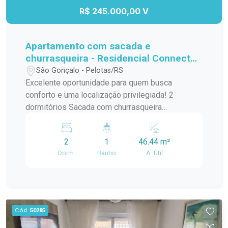
pelo preço. Imóveis nesta localização, com este
R$ 245.000,00 V
tamanho de terreno e por este valor, são cada
vez mais difíceis de encontrar. Entre em contato
para mais informações e agende sua visita.
Apartamento com sacada e
churrasqueira - Residencial Connect
Jk
São Gonçalo - Pelotas/RS
Excelente oportunidade para quem busca
conforto e uma localização privilegiada! 2
dormitórios Sacada com churrasqueira
Ensolarado e bem ventilado Ao lado do
Supermercado Carrefour Próximo a comércios,
2
1
46.44 m²
serviços e com fácil acesso às principais vias
Dorm.
Banho
A. Útil
Ideal para quem deseja praticidade e qualidade
de vida. Entre em contato e agende sua visita!
Cód.
50285