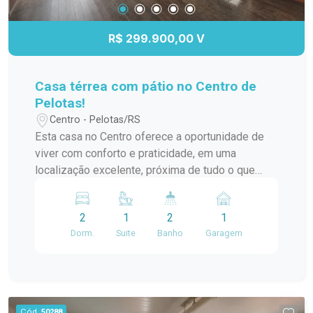
Banheira; Ambientes amplos e bem distribuídos;
Ampla sacada; Hidromassagem; Localizada em
R$ 299.900,00 V
condomínio, oferecendo mais segurança e
tranquilidade. Agende uma visita e venha
conhecer de perto essa incrível oportunidade. Um
Casa térrea com pátio no Centro de
imóvel pensado para quem valoriza conforto,
Pelotas!
espaço e qualidade de vida! #altopadrao#
Centro - Pelotas/RS
Esta casa no Centro oferece a oportunidade de
viver com conforto e praticidade, em uma
localização excelente, próxima de tudo o que
você precisa. Um diferencial importante: a casa
conta com um pátio, algo cada vez mais raro no
2
1
2
1
Centro da cidade! Características do imóvel: 02
Dorm.
Suite
Banho
Garagem
dormitórios, sendo 1 suíte com closet,
proporcionando mais conforto e privacidade. Sala
de estar ampla, com lareira, criando um ambiente
acolhedor e perfeito para relaxar. Cozinha e copa,
com ambientes integrados para maior
Cód.
50288