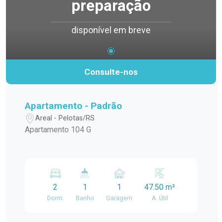
preparação
disponível em breve
Consulte-nos
Apartamento - Padrão
Areal - Pelotas/RS
Apartamento 104 G
2
1
1
47.50 m²
Dorm.
Banho
Garagem
A. Útil