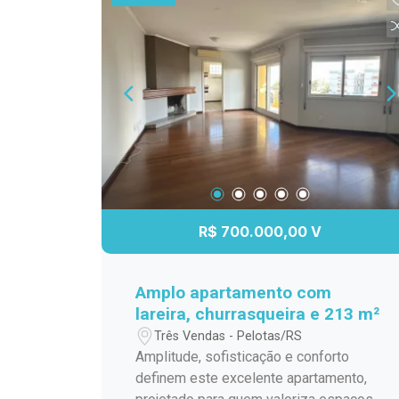
mercados, transporte público e demais
valorizadas de Pelotas.
serviços essenciais, proporcionando
mais comodidade para a rotina. Agende
sua visita e venha conhecer esta
excelente oportunidade!
R$ 700.000,00 V
Amplo apartamento com
lareira, churrasqueira e 213 m²
Três Vendas - Pelotas/RS
Amplitude, sofisticação e conforto
definem este excelente apartamento,