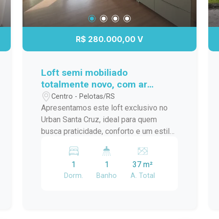
R$ 280.000,00 V
Loft semi mobiliado
totalmente novo, com ar
condicionado e a meia quadra
Centro - Pelotas/RS
da ucpel
Apresentamos este loft exclusivo no
Urban Santa Cruz, ideal para quem
busca praticidade, conforto e um estilo
de vida moderno. O imóvel conta com
ambiente integrado, excelente
1
1
37 m²
aproveitamento de espaço,
Dorm.
Banho
A. Total
acabamentos contemporâneos e ótima
iluminação natural, proporcionando um
clima aconchegante e funcional.
Localizado em um empreendimento