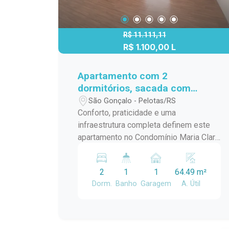
R$ 11.111,11
R$ 1.100,00 L
Apartamento com 2
dormitórios, sacada com
churrasqueira e lareira no
São Gonçalo - Pelotas/RS
Maria Clara Reserva
Conforto, praticidade e uma
Umuharama
infraestrutura completa definem este
apartamento no Condomínio Maria Clara
Reserva Umuharama, no bairro São
Gonçalo. Com ambientes bem
2
1
1
64.49 m²
distribuídos, sacada com vista livre e
Dorm.
Banho
Garagem
A. Útil
área de lazer pensada para toda a
família, o imóvel oferece uma rotina
mais agradável em uma região com
fácil acesso aos principais pontos da