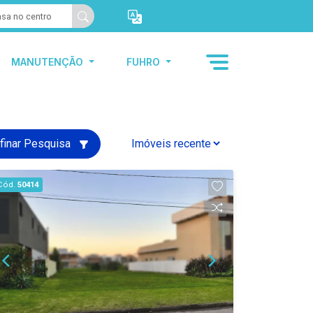
MANUTENÇÃO
FUHRO
finar Pesquisa
Cód.
50414