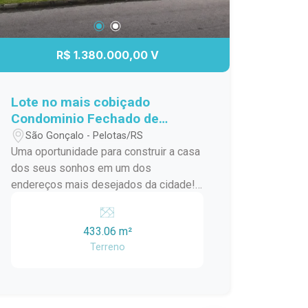
R$ 1.380.000,00 V
Lote no mais cobiçado
Condominio Fechado de
Pelotas - Lagos de São
São Gonçalo - Pelotas/RS
Gonçalo!
Uma oportunidade para construir a casa
dos seus sonhos em um dos
endereços mais desejados da cidade!
Lote fundo Lago! Medidas: 15m x 30m
Área total: 433,06 m² Amplo espaço
433.06 m²
para projeto residencial de alto padrão
Terreno
Excelente aproveitamento do terreno
Ideal para quem busca conforto,
privacidade e qualidade de vida Invista
em um terreno diferenciado, com