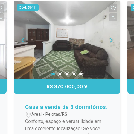
moderno, com infraestrutura completa,
Cód.
50411
segurança e áreas comuns planejadas
para o seu bem-estar. Perfeito para
morar ou investir, em uma região
valorizada e de fácil acesso a serviços,
comércio e lazer. Localização
estratégica Design moderno e funcional
Ideal para moradia ou investimento
R$ 370.000,00 V
Casa a venda de 3 dormitórios.
Areal - Pelotas/RS
Conforto, espaço e versatilidade em
uma excelente localização! Se você