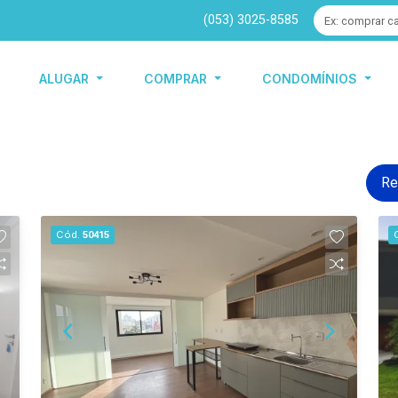
(053) 3025-8585
ALUGAR
COMPRAR
CONDOMÍNIOS
Re
Cód.
50415