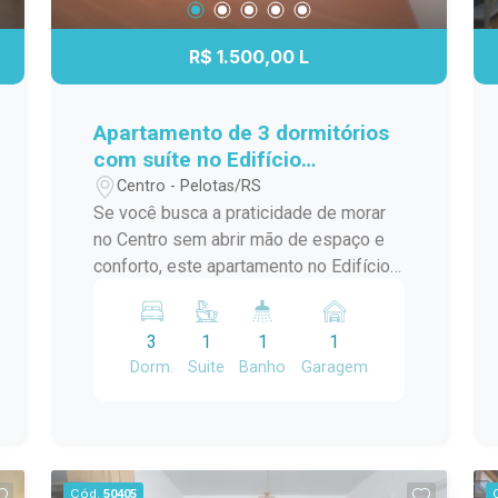
endereço. O grande destaque fica por
conta do espaçoso salão de festas
R$ 1.500,00 L
com churrasqueira, ideal para reunir
familiares e amigos em momentos
especiais. Uma excelente oportunidade
Apartamento de 3 dormitórios
para quem busca conforto, localização
com suíte no Edifício
privilegiada e um imóvel com múltiplas
Residencial Marechal de Ferro
Centro - Pelotas/RS
possibilidades.
- Centro - Pelotas
Se você busca a praticidade de morar
no Centro sem abrir mão de espaço e
conforto, este apartamento no Edifício
Residencial Marechal de Ferro é uma
excelente opção. Com ambientes
3
1
1
1
amplos, bem distribuídos e funcionais,
Dorm.
Suite
Banho
Garagem
o imóvel oferece uma rotina mais
prática para toda a família, em uma das
localizações mais tradicionais da
cidade. Localização: Localizado na
tradicional Avenida Marechal Floriano,
Cód.
50405