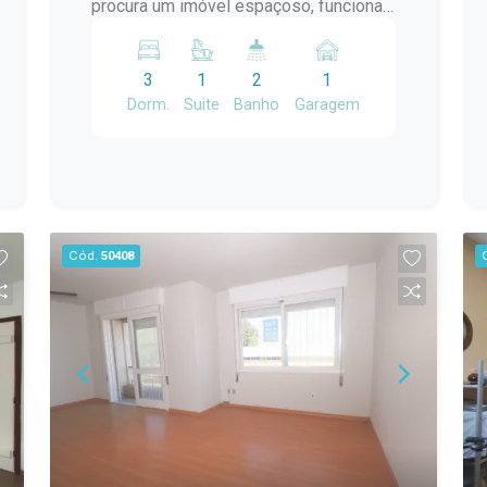
procura um imóvel espaçoso, funcional
e com uma excelente área de lazer,
esta é a oportunidade ideal! Com 200
3
1
2
1
m² de área construída, o imóvel conta
Dorm.
Suite
Banho
Garagem
com: 3 dormitórios, sendo 1 suíte; Sala
de estar com lareira; Cozinha; Banheiro
social; Área frontal coberta; Corredor
lateral aberto; Portão eletrônico; Amplo
salão de festas com churrasqueira;
Área de serviço; Duas salas adicionais,
Cód.
50408
ideais para escritório, consultório,
ateliê, depósito ou espaço de apoio. A
planta versátil permite diversas
possibilidades de uso, sendo perfeita
para famílias que valorizam ambientes
amplos, para quem deseja mais
privacidade entre os moradores ou até
mesmo para quem pretende unir
moradia e trabalho no mesmo