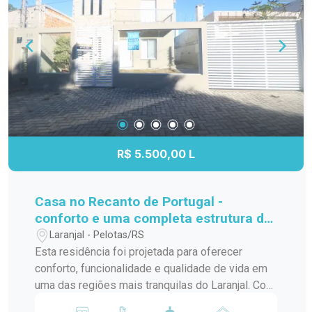
R$ 5.500,00 L
Casa no Recanto de Portugal -
conforto e uma completa estrutura de
lazer no Laranjal
Laranjal - Pelotas/RS
Esta residência foi projetada para oferecer
conforto, funcionalidade e qualidade de vida em
uma das regiões mais tranquilas do Laranjal. Com
arquitetura contemporânea, ambientes amplos e