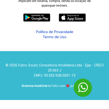
implicam em reserva, compra, venda ou locação de
quaisquer imóveis.
Política de Privacidade
Termo de Uso
© 2026 Fuhro Souto Consultoria Imobiliaria Ltda - Epp - CRECI
20.563 J
CNPJ: 93.555.928/0001-13
Sistema Imobiliário
Feito com
por
KUROLE