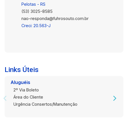
próxima ao centro da cidade. Entre em contato
Pelotas - RS
para agendar sua visita!
(53) 3025-8585
nao-responda@fuhrosouto.com.br
Creci: 20.563-J
Links Úteis
Aluguéis
2º Via Boleto
Área do Cliente
Urgência Consertos/Manutenção