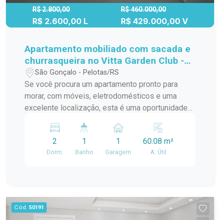
R$ 2.800,00
R$ 460.000,00
R$ 2.600,00 L
R$ 429.000,00 V
Apartamento mobiliado com sacada e
churrasqueira no Vitta Garden Club -
próximo ao Shopping Pelotas.
São Gonçalo - Pelotas/RS
Se você procura um apartamento pronto para
morar, com móveis, eletrodomésticos e uma
excelente localização, esta é uma oportunidade
que une conforto, praticidade e qualidade de vida.
Localizado no Vitta Garden Club, próximo ao
2
1
1
60.08 m²
Shopping Pelotas e à Avenida Ferreira Viana, o
Dorm.
Banho
Garagem
A. Útil
imóvel oferece fácil acesso a supermercados,
farmácias, restaurantes, serviços e tudo o que
você precisa no dia a dia. Logo ao entrar, você
encontra uma sala aconchegante e bem
iluminada, equipada com sofá, rack e televisão,
Cód.
50191
proporcionando um ambiente confortável para