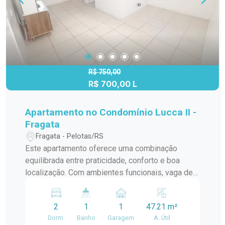
R$ 750,00
R$ 700,00 L
Apartamento no Condomínio Lucca II -
Fragata
Fragata - Pelotas/RS
Este apartamento oferece uma combinação
equilibrada entre praticidade, conforto e boa
localização. Com ambientes funcionais, vaga de
garagem e infraestrutura de lazer no condomínio,
é uma excelente opção para quem busca um
2
1
1
47.21 m²
imóvel que facilite a rotina e proporcione mais
Dorm.
Banho
Garagem
A. Útil
qualidade de vida para toda a família.