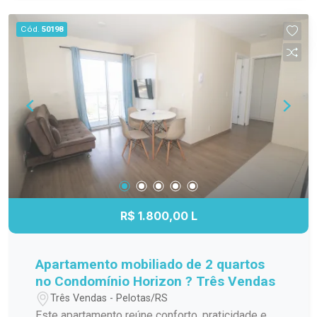
privativa Ambientes amplos, bem ventilados e
iluminados O condomínio conta com salão de
Cód.
50198
festas com churrasqueira, piscina, elevador e
portaria Localizado próximo a Av. Dom Joaquim,
uma das regiões mais valorizadas da cidade com
fácil acesso a comércios, serviços e principais
vias
R$ 1.800,00 L
Apartamento mobiliado de 2 quartos
no Condomínio Horizon ? Três Vendas
Três Vendas - Pelotas/RS
Este apartamento reúne conforto, praticidade e