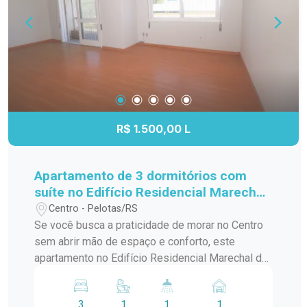
um apartamento que combina localização
estratégica, praticidade e conforto para facilitar o
seu dia a dia.
R$ 1.500,00 L
Apartamento de 3 dormitórios com
suíte no Edifício Residencial Marechal
de Ferro - Centro - Pelotas
Centro - Pelotas/RS
Se você busca a praticidade de morar no Centro
sem abrir mão de espaço e conforto, este
apartamento no Edifício Residencial Marechal de
Ferro é uma excelente opção. Com ambientes
amplos, bem distribuídos e funcionais, o imóvel
3
1
1
1