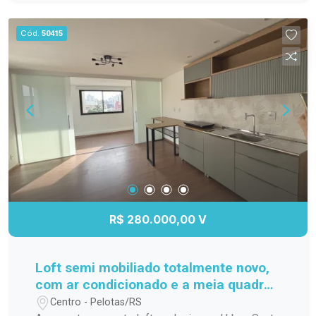
família; Cozinha funcional, com ótimo
aproveitamento do espaço; Banheiro completo;
Cód.
50415
Apartamento localizado no 3º andar,
proporcionando mais privacidade, boa ventilação
e excelente iluminação natural. Localização
Localizado na Avenida Duque de Caxias, o
Residencial Estrela Gaúcha oferece fácil acesso
aos principais pontos da cidade. O imóvel está
próximo a supermercados, escolas, farmácias,
transporte público e diversos comércios e
serviços, trazendo mais praticidade para o dia a
dia. Agende sua visita. Não perca a oportunidade
de conhecer este apartamento. Entre em contato
R$ 280.000,00 V
e agende sua visita para descobrir tudo o que
este imóvel tem a oferecer!
Loft semi mobiliado totalmente novo,
com ar condicionado e a meia quadra
da ucpel
Centro - Pelotas/RS