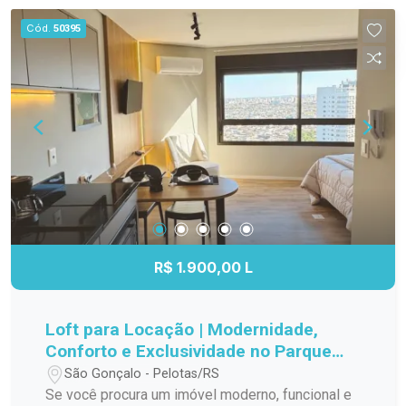
boa infraestrutura de lazer, este imóvel reúne
lazer para toda a família. Entre em contato e
Cód.
50395
características que favorecem uma rotina
agende sua visita! Seu novo lar pode estar aqui.
confortável e funcional. Entre em contato para
mais informações e agende sua visita.
R$ 1.900,00 L
Loft para Locação | Modernidade,
Conforto e Exclusividade no Parque
Una
São Gonçalo - Pelotas/RS
Se você procura um imóvel moderno, funcional e