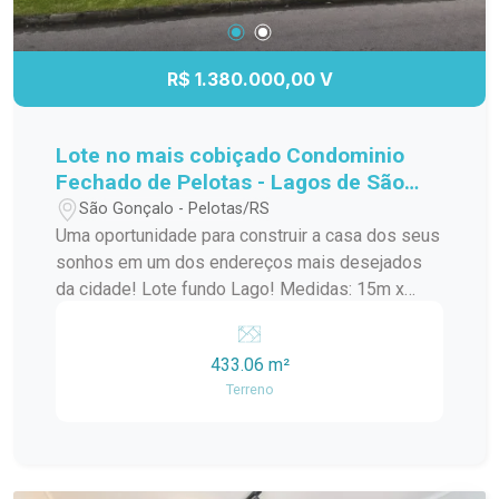
R$ 1.380.000,00 V
Lote no mais cobiçado Condominio
Fechado de Pelotas - Lagos de São
Gonçalo!
São Gonçalo - Pelotas/RS
Uma oportunidade para construir a casa dos seus
sonhos em um dos endereços mais desejados
da cidade! Lote fundo Lago! Medidas: 15m x
30m Área total: 433,06 m² Amplo espaço para
projeto residencial de alto padrão Excelente
433.06 m²
aproveitamento do terreno Ideal para quem busca
Terreno
conforto, privacidade e qualidade de vida Invista
em um terreno diferenciado, com metragem
generosa e inúmeras possibilidades para criar
um projeto exclusivo para sua família.