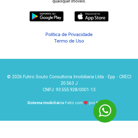
quaisquer imóveis.
Política de Privacidade
Termo de Uso
© 2026 Fuhro Souto Consultoria Imobiliaria Ltda - Epp - CRECI
20.563 J
CNPJ: 93.555.928/0001-13
Sistema Imobiliário
Feito com
por
KUROLE