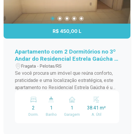
R$ 450,00 L
Apartamento com 2 Dormitórios no 3º
Andar do Residencial Estrela Gaúcha -
Excelente Localização
Fragata - Pelotas/RS
Se você procura um imóvel que reúna conforto,
praticidade e uma localização estratégica, este
apartamento no Residencial Estrela Gaúcha é uma
excelente oportunidade. Com ambientes bem
distribuídos e ótima iluminação natural, é ideal
2
1
1
38.41 m²
para quem deseja viver com comodidade no dia a
Dorm.
Banho
Garagem
A. Útil
dia. Características do imóvel: 2 dormitórios bem
iluminados e arejados; Sala de estar
aconchegante, perfeita para os momentos em