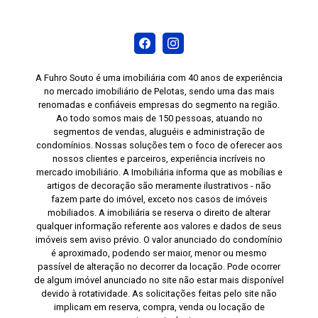
cozinha, dormitório e banheiro, oferecendo mais
organização. Piso laminado nas áreas sociais e
dormitórios, proporcionando conforto e um
ambiente acolhedor. Revestimento cerâmico nas
áreas molhadas, facilitando a limpeza e a
A Fuhro Souto é uma imobiliária com 40 anos de experiência
manutenção. Janela com rede de proteção,
no mercado imobiliário de Pelotas, sendo uma das mais
renomadas e confiáveis empresas do segmento na região.
oferecendo mais segurança para famílias com
Ao todo somos mais de 150 pessoas, atuando no
crianças e animais de estimação. Ar-
segmentos de vendas, aluguéis e administração de
condicionado split instalado no dormitório
condomínios. Nossas soluções tem o foco de oferecer aos
principal. Se você procura um apartamento que
nossos clientes e parceiros, experiência incríveis no
mercado imobiliário. A Imobiliária informa que as mobílias e
ofereça conforto, praticidade e uma excelente
artigos de decoração são meramente ilustrativos - não
localização, esta é uma ótima oportunidade.
fazem parte do imóvel, exceto nos casos de imóveis
Agende sua visita e conheça pessoalmente
mobiliados. A imobiliária se reserva o direito de alterar
qualquer informação referente aos valores e dados de seus
todos os detalhes deste imóvel no Condomínio
imóveis sem aviso prévio. O valor anunciado do condomínio
Albatroz.
é aproximado, podendo ser maior, menor ou mesmo
passível de alteração no decorrer da locação. Pode ocorrer
de algum imóvel anunciado no site não estar mais disponível
devido à rotatividade. As solicitações feitas pelo site não
implicam em reserva, compra, venda ou locação de