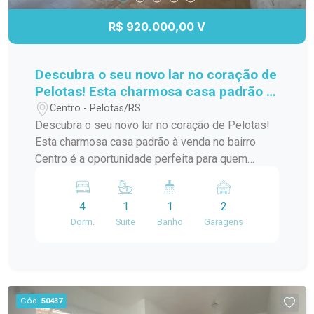
R$ 920.000,00 V
Descubra o seu novo lar no coração de
Pelotas! Esta charmosa casa padrão à
venda no bairro Centro é a
Centro - Pelotas/RS
oportunidade perfeita para quem
Descubra o seu novo lar no coração de Pelotas!
busca conforto e praticidade. Com
Esta charmosa casa padrão à venda no bairro
uma localização privilegiada, você
Centro é a oportunidade perfeita para quem
estará a poucos passos de diversas
busca conforto e praticidade. Com uma
comodidades,
localização privilegiada, você estará a poucos
4
1
1
2
passos de diversas comodidades, como
Dorm.
Suite
Banho
Garagens
supermercados, restaurantes, lojas e escolas. A
casa possui um layout funcional, com amplos
espaços internos que garantem conforto para
você e sua família. Os quartos são arejados e
iluminados, proporcionando um ambiente
Cód.
50437
acolhedor. A sala de estar é ideal para receber