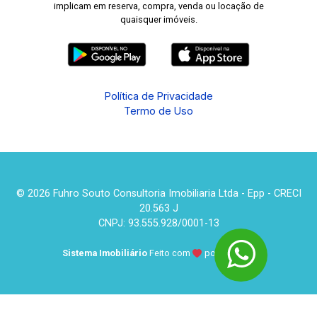
implicam em reserva, compra, venda ou locação de
quaisquer imóveis.
Política de Privacidade
Termo de Uso
© 2026 Fuhro Souto Consultoria Imobiliaria Ltda - Epp - CRECI
20.563 J
CNPJ: 93.555.928/0001-13
Sistema Imobiliário
Feito com
por
KUROLE