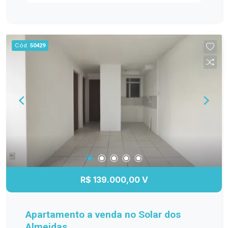
ambientes bem distribuídos e funcionais. Entre
os diferenciais, destacam-se os móveis
planejados na cozinha, sala de estar, banheiro e
dormitório principal, proporcionando mais
Cód.
50429
organização e elegância. O banheiro possui box
de vidro, e o quarto principal conta com ar-
condicionado, garantindo maior conforto em
todas as estações. A sacada com churrasqueira é
perfeita para reunir a família e os amigos, além
de oferecer a possibilidade de fechamento em
vidro, agregando ainda mais conforto e
valorização ao imóvel. Se você procura um
apartamento moderno, bem equipado e pronto
para receber sua família, esta é a oportunidade
ideal! Entre em contato e agende sua visita!
R$ 139.000,00 V
Apartamento a venda no Solar dos
Almeidas.