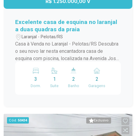
R$ 1.250.000,00 V
Excelente casa de esquina no laranjal
a duas quadras da praia
Laranjal - Pelotas/RS
Casa à Venda no Laranjal - Pelotas/RS Descubra
o seu novo lar nesta encantadora casa de
esquina com piscina, localizada na Avenida José
Maria da Fontoura, a apenas uma quadra da beira
da praia. Com 240 m² de área construída, este
3
1
2
2
sobrado é ideal para quem busca conforto e
Dorm.
Suite
Banho
Garagens
praticidade. No térreo, você encontrará uma
ampla sala/cozinha integrada, equipada com
todos os utensílios necessários e uma
churrasqueira perfeita para os momentos de
confraternização. O ambiente ainda conta com
Cód.
50434
Exclusivo
uma aconchegante lareira e um jardim de inverno
que traz luz natural e frescor ao espaço. Além