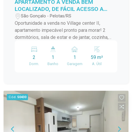
APARTAMENTO A VENDA BEM
LOCALIZADO, DE FÁCIL ACESSO A
VÁRIOS PONTOS DA CIDADE!
São Gonçalo - Pelotas/RS
Oportunidade a venda no Village center II,
apartamento impecável pronto para morar! 2
dormitórios, sala de estar e de jantar, cozinha,
banheiro, lavanderia.... Localização ideal para
quem busca praticidade no dia a dia!
2
1
1
59 m²
Dorm.
Banho
Garagem
A. Útil
Cód.
50430