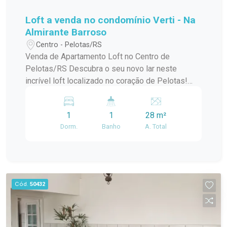
Loft a venda no condomínio Verti - Na
Almirante Barroso
Centro - Pelotas/RS
Venda de Apartamento Loft no Centro de
Pelotas/RS Descubra o seu novo lar neste
incrível loft localizado no coração de Pelotas!
Este apartamento padrão, em um condomínio em
construção, oferece o melhor da modernidade e
1
1
28 m²
conforto, ideal para quem busca praticidade e
Dorm.
Banho
A. Total
estilo de vida urbano. Com uma localização
privilegiada no centro da cidade, você estará a
poucos passos de tudo que precisa:
restaurantes, lojas, cafés e opções de
entretenimento. O condomínio conta com uma
Cód.
50432
infraestrutura de lazer completa, perfeita para
relaxar e aproveitar momentos especiais com
amigos e familiares. O loft possui um design
contemporâneo, aproveitando ao máximo a