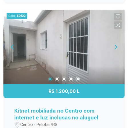
família; Cozinha funcional, com ótimo
aproveitamento do espaço; Banheiro completo;
Cód.
50422
Apartamento localizado no 3º andar,
proporcionando mais privacidade, boa ventilação
e excelente iluminação natural. Localização
Localizado na Avenida Duque de Caxias, o
Residencial Estrela Gaúcha oferece fácil acesso
aos principais pontos da cidade. O imóvel está
próximo a supermercados, escolas, farmácias,
transporte público e diversos comércios e
serviços, trazendo mais praticidade para o dia a
dia. Agende sua visita. Não perca a oportunidade
de conhecer este apartamento. Entre em contato
R$ 1.200,00 L
e agende sua visita para descobrir tudo o que
este imóvel tem a oferecer!
Kitnet mobiliada no Centro com
internet e luz inclusas no aluguel
Centro - Pelotas/RS