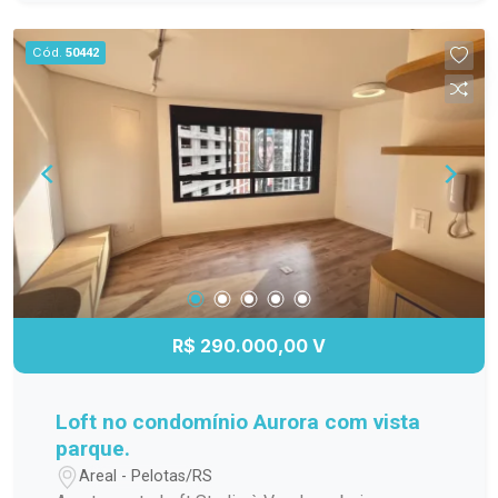
para os dias quentes, salão de festas para suas
comemorações, espaço gourmet para preparar
Cód.
50442
refeições especiais, quadra poliesportiva para os
amantes de esportes e um playground seguro e
divertido para as crianças. Não perca a chance de
viver em um lugar que une conforto, praticidade e
lazer. Agende sua visita e venha conhecer esse
incrível apartamento!
R$ 290.000,00 V
Loft no condomínio Aurora com vista
parque.
Areal - Pelotas/RS