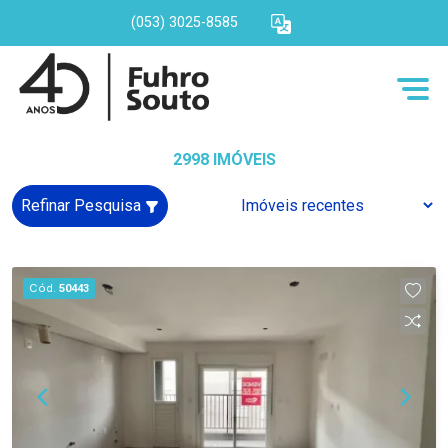
(053) 3025-8585
2998 IMÓVEIS
Refinar Pesquisa
Cód.
50443