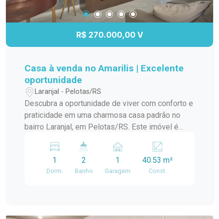
R$ 270.000,00 V
Casa à venda no Amarilis | Excelente
oportunidade
Laranjal - Pelotas/RS
Descubra a oportunidade de viver com conforto e
praticidade em uma charmosa casa padrão no
bairro Laranjal, em Pelotas/RS. Este imóvel é
ideal para quem busca um lar aconchegante e
bem localizado. A casa conta com amplos
1
2
1
40.53 m²
ambientes, proporcionando uma ótima circulação
Dorm.
Banho
Garagem
Const.
e iluminação natural. A sala de estar é perfeita
para momentos em família, enquanto a cozinha
integrada oferece funcionalidade e espaço para
suas receitas favoritas. O dormitório é arejado e