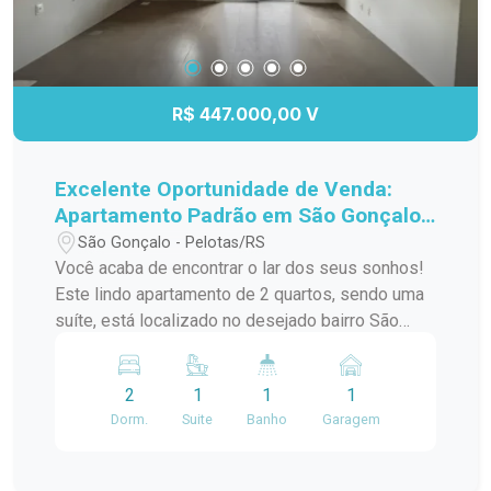
R$ 447.000,00 V
Excelente Oportunidade de Venda:
Apartamento Padrão em São Gonçalo,
Pelotas/RS
São Gonçalo - Pelotas/RS
Você acaba de encontrar o lar dos seus sonhos!
Este lindo apartamento de 2 quartos, sendo uma
suíte, está localizado no desejado bairro São
Gonçalo, a poucos passos do Shopping Pelotas
e do Fórum. Com uma sacada charmosa e
2
1
1
1
churrasqueira, este espaço é perfeito para
Dorm.
Suite
Banho
Garagem
receber amigos e familiares em momentos de
descontração. O apartamento conta com uma
infraestrutura de lazer completa, incluindo piscina