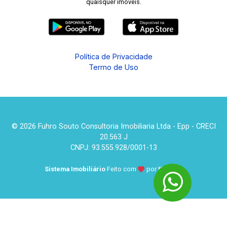
quaisquer imóveis.
Política de Privacidade
Termo de Uso
© 2026 Fuhro Souto Consultoria Imobiliaria Ltda - Epp - CRECI
20.563 J
CNPJ: 93.555.928/0001-13
Sistema Imobiliário
Feito com
por
KUROLE