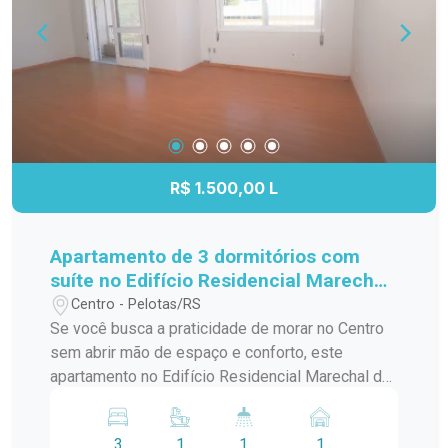
um apartamento que combina localização
estratégica, praticidade e conforto para facilitar o
seu dia a dia.
R$ 1.500,00 L
Apartamento de 3 dormitórios com
suíte no Edifício Residencial Marechal
de Ferro - Centro - Pelotas
Centro - Pelotas/RS
Se você busca a praticidade de morar no Centro
sem abrir mão de espaço e conforto, este
apartamento no Edifício Residencial Marechal de
Ferro é uma excelente opção. Com ambientes
amplos, bem distribuídos e funcionais, o imóvel
3
1
1
1