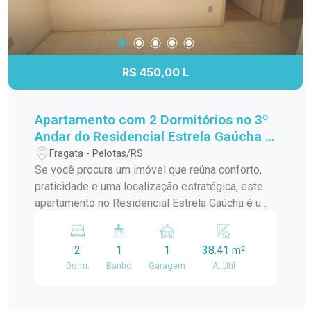
R$ 450,00 L
Apartamento com 2 Dormitórios no 3º
Andar do Residencial Estrela Gaúcha -
Excelente Localização
Fragata - Pelotas/RS
Se você procura um imóvel que reúna conforto,
praticidade e uma localização estratégica, este
apartamento no Residencial Estrela Gaúcha é uma
excelente oportunidade. Com ambientes bem
distribuídos e ótima iluminação natural, é ideal
2
1
1
38.41 m²
para quem deseja viver com comodidade no dia a
Dorm.
Banho
Garagem
A. Útil
dia. Características do imóvel: 2 dormitórios bem
iluminados e arejados; Sala de estar
aconchegante, perfeita para os momentos em