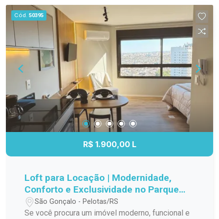
boa infraestrutura de lazer, este imóvel reúne
lazer para toda a família. Entre em contato e
Cód.
50395
características que favorecem uma rotina
agende sua visita! Seu novo lar pode estar aqui.
confortável e funcional. Entre em contato para
mais informações e agende sua visita.
R$ 1.900,00 L
Loft para Locação | Modernidade,
Conforto e Exclusividade no Parque
Una
São Gonçalo - Pelotas/RS
Se você procura um imóvel moderno, funcional e