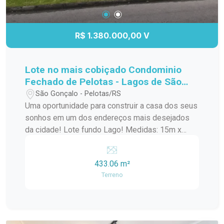
R$ 1.380.000,00 V
Lote no mais cobiçado Condominio
Fechado de Pelotas - Lagos de São
Gonçalo!
São Gonçalo - Pelotas/RS
Uma oportunidade para construir a casa dos seus
sonhos em um dos endereços mais desejados
da cidade! Lote fundo Lago! Medidas: 15m x
30m Área total: 433,06 m² Amplo espaço para
projeto residencial de alto padrão Excelente
433.06 m²
aproveitamento do terreno Ideal para quem busca
Terreno
conforto, privacidade e qualidade de vida Invista
em um terreno diferenciado, com metragem
generosa e inúmeras possibilidades para criar
um projeto exclusivo para sua família.