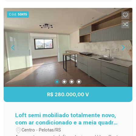
família; Cozinha funcional, com ótimo
aproveitamento do espaço; Banheiro completo;
Cód.
50415
Apartamento localizado no 3º andar,
proporcionando mais privacidade, boa ventilação
e excelente iluminação natural. Localização
Localizado na Avenida Duque de Caxias, o
Residencial Estrela Gaúcha oferece fácil acesso
aos principais pontos da cidade. O imóvel está
próximo a supermercados, escolas, farmácias,
transporte público e diversos comércios e
serviços, trazendo mais praticidade para o dia a
dia. Agende sua visita. Não perca a oportunidade
de conhecer este apartamento. Entre em contato
R$ 280.000,00 V
e agende sua visita para descobrir tudo o que
este imóvel tem a oferecer!
Loft semi mobiliado totalmente novo,
com ar condicionado e a meia quadra
da ucpel
Centro - Pelotas/RS