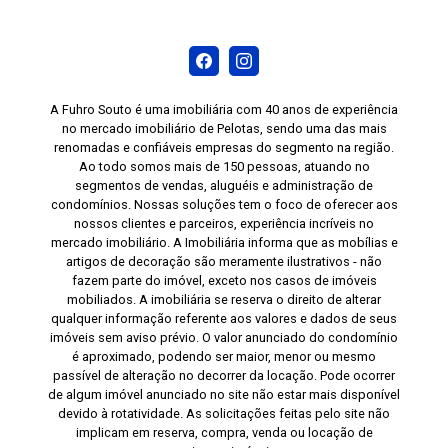
cozinha, dormitório e banheiro, oferecendo mais
organização. Piso laminado nas áreas sociais e
dormitórios, proporcionando conforto e um
ambiente acolhedor. Revestimento cerâmico nas
áreas molhadas, facilitando a limpeza e a
A Fuhro Souto é uma imobiliária com 40 anos de experiência
manutenção. Janela com rede de proteção,
no mercado imobiliário de Pelotas, sendo uma das mais
renomadas e confiáveis empresas do segmento na região.
oferecendo mais segurança para famílias com
Ao todo somos mais de 150 pessoas, atuando no
crianças e animais de estimação. Ar-
segmentos de vendas, aluguéis e administração de
condicionado split instalado no dormitório
condomínios. Nossas soluções tem o foco de oferecer aos
principal. Se você procura um apartamento que
nossos clientes e parceiros, experiência incríveis no
mercado imobiliário. A Imobiliária informa que as mobílias e
ofereça conforto, praticidade e uma excelente
artigos de decoração são meramente ilustrativos - não
localização, esta é uma ótima oportunidade.
fazem parte do imóvel, exceto nos casos de imóveis
Agende sua visita e conheça pessoalmente
mobiliados. A imobiliária se reserva o direito de alterar
qualquer informação referente aos valores e dados de seus
todos os detalhes deste imóvel no Condomínio
imóveis sem aviso prévio. O valor anunciado do condomínio
Albatroz.
é aproximado, podendo ser maior, menor ou mesmo
passível de alteração no decorrer da locação. Pode ocorrer
de algum imóvel anunciado no site não estar mais disponível
devido à rotatividade. As solicitações feitas pelo site não
implicam em reserva, compra, venda ou locação de