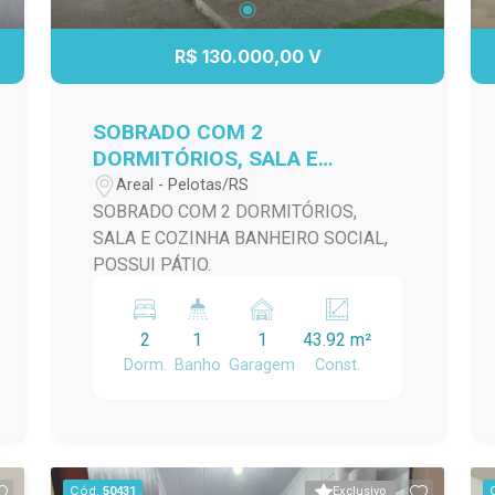
uma área de descanso. Além disso, a
propriedade conta com uma garagem
R$ 130.000,00 V
que acomoda veículos com segurança.
Não perca a chance de viver em uma
das áreas mais desejadas de Pelotas.
SOBRADO COM 2
Agende uma visita e venha conferir de
DORMITÓRIOS, SALA E
perto tudo o que esta casa tem a
COZINHA BANHEIRO SOCIAL,
Areal - Pelotas/RS
oferecer!
POSSUI PÁTIO.
SOBRADO COM 2 DORMITÓRIOS,
SALA E COZINHA BANHEIRO SOCIAL,
POSSUI PÁTIO.
2
1
1
43.92 m²
Dorm.
Banho
Garagem
Const.
Cód.
50431
Exclusivo