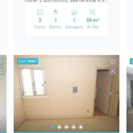
morar! 2 dormitórios, sala de estar e de
jantar, cozinha, banheiro, lavanderia....
Localização ideal para quem busca
2
1
1
59 m²
praticidade no dia a dia!
Dorm.
Banho
Garagem
A. Útil
Cód.
50427