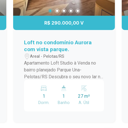
R$ 290.000,00 V
Loft no condomínio Aurora
com vista parque.
Areal - Pelotas/RS
Apartamento Loft Studio à Venda no
bairro planejado Parque Una-
Pelotas/RS Descubra o seu novo lar no
coração do Areal! Este encantador loft
studio localizado no Condomínio Aurora
1
1
27 m²
Parque Una oferece uma experiência
Dorm.
Banho
A. Útil
única de conforto e modernidade. Com
uma vista deslumbrante para o parque,
este espaço foi projetado para
proporcionar qualidade de vida e bem-