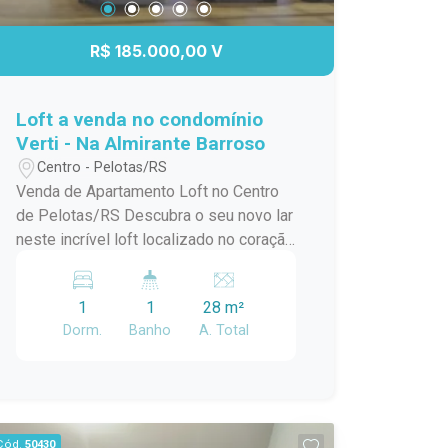
R$ 185.000,00 V
Loft a venda no condomínio
Verti - Na Almirante Barroso
Centro - Pelotas/RS
Venda de Apartamento Loft no Centro
de Pelotas/RS Descubra o seu novo lar
neste incrível loft localizado no coração
de Pelotas! Este apartamento padrão,
em um condomínio em construção,
1
1
28 m²
oferece o melhor da modernidade e
Dorm.
Banho
A. Total
conforto, ideal para quem busca
praticidade e estilo de vida urbano.
Com uma localização privilegiada no
centro da cidade, você estará a poucos
passos de tudo que precisa:
Cód.
50430