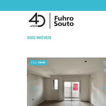
3002 IMÓVEIS
Cód.
50443