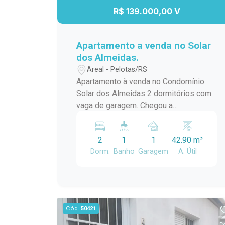
R$ 139.000,00 V
Apartamento a venda no Solar
dos Almeidas.
Areal - Pelotas/RS
Apartamento à venda no Condomínio
Solar dos Almeidas 2 dormitórios com
vaga de garagem. Chegou a
oportunidade de conquistar o seu novo
lar! Este excelente apartamento no
2
1
1
42.90 m²
Condomínio solar dos Almeidas
Dorm.
Banho
Garagem
A. Útil
oferece conforto, praticidade e um
ótimo custo-benefício para quem busca
qualidade de vida. O imóvel conta com:
2 dormitórios; 1 banheiro; Sala de estar
aconchegante; Cozinha funcional; 1
Cód.
50421
vaga de garagem. Ideal para casais,