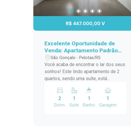
R$ 447.000,00 V
Excelente Oportunidade de
Venda: Apartamento Padrão
em São Gonçalo, Pelotas/RS
São Gonçalo - Pelotas/RS
Você acaba de encontrar o lar dos seus
sonhos! Este lindo apartamento de 2
quartos, sendo uma suíte, está
localizado no desejado bairro São
Gonçalo, a poucos passos do Shopping
2
1
1
1
Pelotas e do Fórum. Com uma sacada
Dorm.
Suite
Banho
Garagem
charmosa e churrasqueira, este espaço
é perfeito para receber amigos e
familiares em momentos de
descontração. O apartamento conta