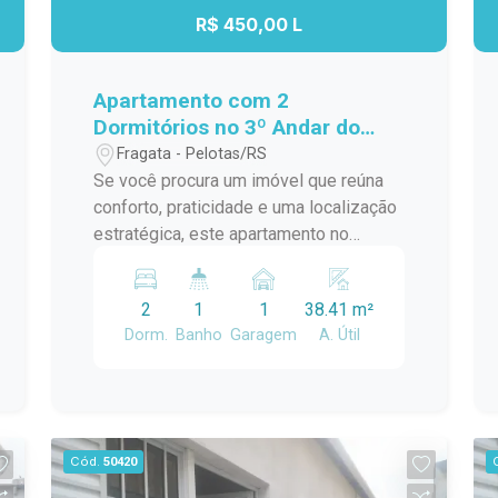
R$ 450,00 L
Apartamento com 2
Dormitórios no 3º Andar do
Residencial Estrela Gaúcha -
Fragata - Pelotas/RS
Excelente Localização
Se você procura um imóvel que reúna
conforto, praticidade e uma localização
estratégica, este apartamento no
Residencial Estrela Gaúcha é uma
excelente oportunidade. Com
2
1
1
38.41 m²
ambientes bem distribuídos e ótima
Dorm.
Banho
Garagem
A. Útil
iluminação natural, é ideal para quem
deseja viver com comodidade no dia a
dia. Características do imóvel: 2
dormitórios bem iluminados e arejados;
Sala de estar aconchegante, perfeita
Cód.
50420
para os momentos em família; Cozinha