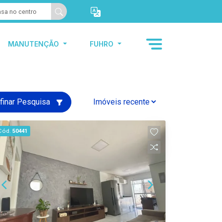
MANUTENÇÃO
FUHRO
finar Pesquisa
Cód.
50441