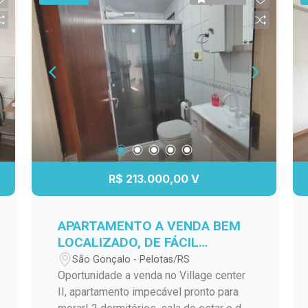
R$ 213.000,00 V
APARTAMENTO A VENDA BEM
LOCALIZADO, DE FÁCIL
ACESSO A VÁRIOS PONTOS DA
São Gonçalo - Pelotas/RS
CIDADE!
Oportunidade a venda no Village center
II, apartamento impecável pronto para