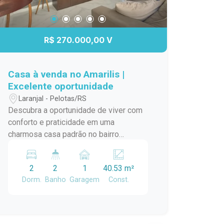
R$ 270.000,00 V
Casa à venda no Amarilis |
Excelente oportunidade
Laranjal - Pelotas/RS
Descubra a oportunidade de viver com
conforto e praticidade em uma
charmosa casa padrão no bairro
Laranjal, em Pelotas/RS. Este imóvel é
ideal para quem busca um lar
2
2
1
40.53 m²
aconchegante e bem localizado. A casa
Dorm.
Banho
Garagem
Const.
conta com amplos ambientes,
proporcionando uma ótima circulação e
iluminação natural. A sala de estar é
perfeita para momentos em família,