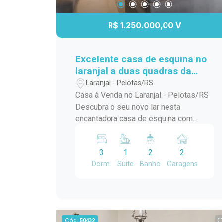
R$ 1.250.000,00 V
Excelente casa de esquina no
laranjal a duas quadras da
praia
Laranjal - Pelotas/RS
Casa à Venda no Laranjal - Pelotas/RS
Descubra o seu novo lar nesta
encantadora casa de esquina com
piscina, localizada na Avenida José
Maria da Fontoura, a apenas uma quadra
3
1
2
2
da beira da praia. Com 240 m² de área
Dorm.
Suite
Banho
Garagens
construída, este sobrado é ideal para
quem busca conforto e praticidade. No
térreo, você encontrará uma ampla
sala/cozinha integrada, equipada com
todos os utensílios necessários e uma
Cód.
50432