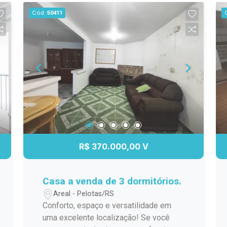
moderno, com infraestrutura completa,
Cód.
50411
segurança e áreas comuns planejadas
para o seu bem-estar. Perfeito para
morar ou investir, em uma região
valorizada e de fácil acesso a serviços,
comércio e lazer. Localização
estratégica Design moderno e funcional
Ideal para moradia ou investimento
R$ 370.000,00 V
Casa a venda de 3 dormitórios.
Areal - Pelotas/RS
Conforto, espaço e versatilidade em
uma excelente localização! Se você