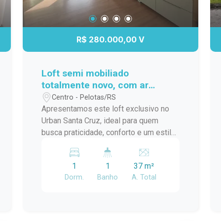
R$ 280.000,00 V
Loft semi mobiliado
totalmente novo, com ar
condicionado e a meia quadra
Centro - Pelotas/RS
da ucpel
Apresentamos este loft exclusivo no
Urban Santa Cruz, ideal para quem
busca praticidade, conforto e um estilo
de vida moderno. O imóvel conta com
ambiente integrado, excelente
1
1
37 m²
aproveitamento de espaço,
Dorm.
Banho
A. Total
acabamentos contemporâneos e ótima
iluminação natural, proporcionando um
clima aconchegante e funcional.
Localizado em um empreendimento