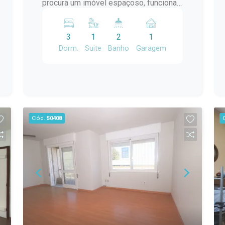
procura um imóvel espaçoso, funcional
e com uma excelente área de lazer,
esta é a oportunidade ideal! Com 200
3
1
2
1
m² de área construída, o imóvel conta
Dorm.
Suite
Banho
Garagem
com: 3 dormitórios, sendo 1 suíte; Sala
de estar com lareira; Cozinha; Banheiro
social; Área frontal coberta; Corredor
lateral aberto; Portão eletrônico; Amplo
salão de festas com churrasqueira;
Área de serviço; Duas salas adicionais,
Cód.
50408
ideais para escritório, consultório,
ateliê, depósito ou espaço de apoio. A
planta versátil permite diversas
possibilidades de uso, sendo perfeita
para famílias que valorizam ambientes
amplos, para quem deseja mais
privacidade entre os moradores ou até
mesmo para quem pretende unir
moradia e trabalho no mesmo