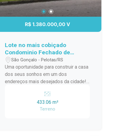
R$ 1.380.000,00 V
Lote no mais cobiçado
Condominio Fechado de
Pelotas - Lagos de São
São Gonçalo - Pelotas/RS
Gonçalo!
Uma oportunidade para construir a casa
dos seus sonhos em um dos
endereços mais desejados da cidade!
Lote fundo Lago! Medidas: 15m x 30m
Área total: 433,06 m² Amplo espaço
433.06 m²
para projeto residencial de alto padrão
Terreno
Excelente aproveitamento do terreno
Ideal para quem busca conforto,
privacidade e qualidade de vida Invista
em um terreno diferenciado, com