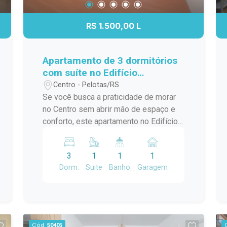
endereço. O grande destaque fica por
conta do espaçoso salão de festas
R$ 1.500,00 L
com churrasqueira, ideal para reunir
familiares e amigos em momentos
especiais. Uma excelente oportunidade
Apartamento de 3 dormitórios
para quem busca conforto, localização
com suíte no Edifício
privilegiada e um imóvel com múltiplas
Residencial Marechal de Ferro
Centro - Pelotas/RS
possibilidades.
- Centro - Pelotas
Se você busca a praticidade de morar
no Centro sem abrir mão de espaço e
conforto, este apartamento no Edifício
Residencial Marechal de Ferro é uma
excelente opção. Com ambientes
3
1
1
1
amplos, bem distribuídos e funcionais,
Dorm.
Suite
Banho
Garagem
o imóvel oferece uma rotina mais
prática para toda a família, em uma das
localizações mais tradicionais da
cidade. Localização: Localizado na
tradicional Avenida Marechal Floriano,
Cód.
50405