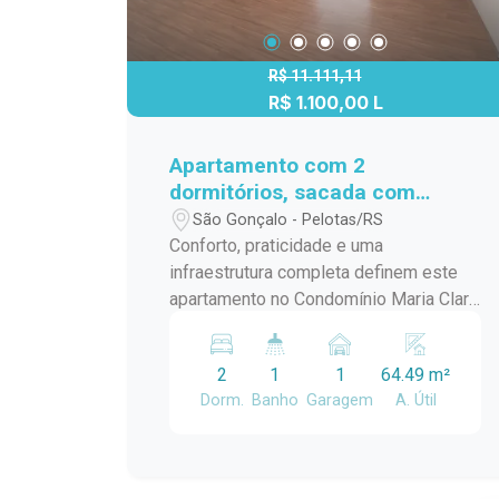
R$ 11.111,11
R$ 1.100,00 L
Apartamento com 2
dormitórios, sacada com
churrasqueira e lareira no
São Gonçalo - Pelotas/RS
Maria Clara Reserva
Conforto, praticidade e uma
Umuharama
infraestrutura completa definem este
apartamento no Condomínio Maria Clara
Reserva Umuharama, no bairro São
Gonçalo. Com ambientes bem
2
1
1
64.49 m²
distribuídos, sacada com vista livre e
Dorm.
Banho
Garagem
A. Útil
área de lazer pensada para toda a
família, o imóvel oferece uma rotina
mais agradável em uma região com
fácil acesso aos principais pontos da