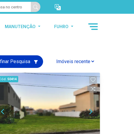
MANUTENÇÃO
FUHRO
finar Pesquisa
Cód.
50414