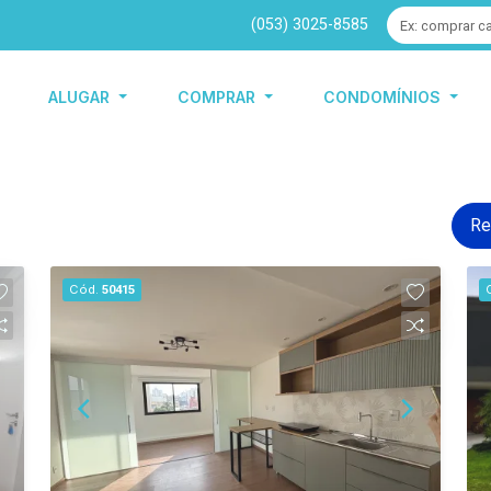
(053) 3025-8585
ALUGAR
COMPRAR
CONDOMÍNIOS
Re
Cód.
50415