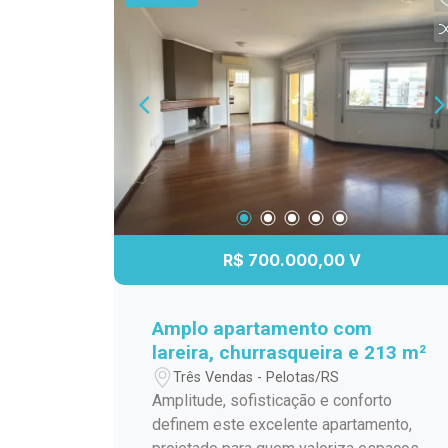
mercados, transporte público e demais
valorizadas de Pelotas.
serviços essenciais, proporcionando
mais comodidade para a rotina. Agende
sua visita e venha conhecer esta
excelente oportunidade!
R$ 700.000,00 V
Amplo apartamento com
lareira, churrasqueira e 213 m²
Três Vendas - Pelotas/RS
Amplitude, sofisticação e conforto
definem este excelente apartamento,