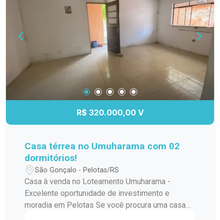
com acabamentos de qualidade. Pátio, ideal para
lazer, jardinagem ou até mesmo para quem tem
pets. Esse espaço é um grande diferencial na
região. Embora a casa não tenha garagem, há
possibilidade de alugar uma vaga nas
proximidades ou até adaptar para construir uma
garagem. Não perca a chance de morar no
coração da cidade, em uma casa com pátio, um
privilégio que você não encontra facilmente no
Centro!
R$ 320.000,00 V
Casa térrea no Umuharama com 02
dormitórios!
São Gonçalo - Pelotas/RS
Casa à venda no Loteamento Umuharama -
Excelente oportunidade de investimento e
moradia em Pelotas Se você procura uma casa
com ótimo potencial, localizada em um dos