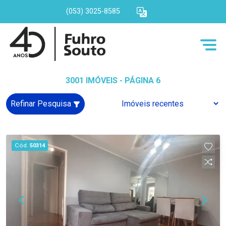
(053) 3025-8585
3001 IMÓVEIS - PÁGINA 6
Refinar Pesquisa
Cód.
50314