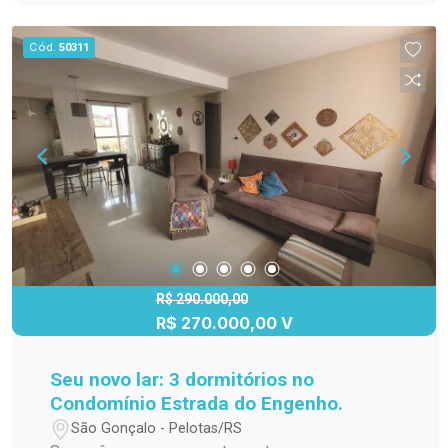
Cód.
50311
R$ 290.000,00
R$ 270.000,00 V
Seu novo lar: 3 dormitórios no
Condomínio Estrada do Engenho.
São Gonçalo - Pelotas/RS