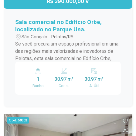
R$ 390.000,00 V
Sala comercial no Edifício Orbe,
localizado no Parque Una.
São Gonçalo - Pelotas/RS
Se você procura um espaço profissional em uma
das regiões mais valorizadas e inovadoras de
Pelotas, esta sala comercial no Edifício Orbe,
localizado no Parque Una, é a escolha ideal. O
imóvel reúne modernidade, excelente iluminação
1
30.97 m²
30.97 m²
natural e versatilidade, proporcionando o
Banho
Const.
A. Útil
ambiente perfeito para empresas que desejam
se destacar em um endereço de alto padrão e
grande visibilidade.
Cód.
50302