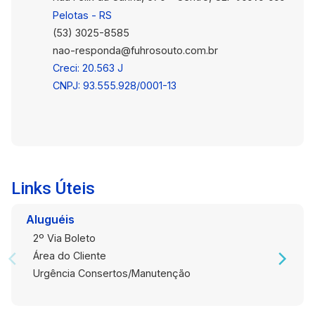
tamanho de terreno e por este valor, são cada
Pelotas - RS
vez mais difíceis de encontrar. Entre em contato
(53) 3025-8585
para mais informações e agende sua visita.
nao-responda@fuhrosouto.com.br
Creci: 20.563 J
CNPJ: 93.555.928/0001-13
Links Úteis
Aluguéis
2º Via Boleto
Área do Cliente
Urgência Consertos/Manutenção