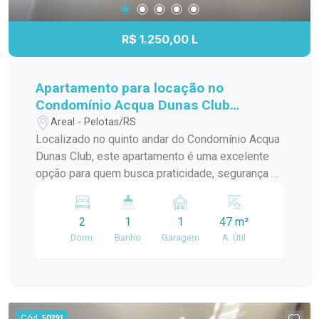
morar junto à natureza e a segurança de um
condomínio planejado.
R$ 1.250,00 L
Apartamento para locação no
Condomínio Acqua Dunas Club
Conforto, lazer e excelente
Areal - Pelotas/RS
localização
Localizado no quinto andar do Condomínio Acqua
Dunas Club, este apartamento é uma excelente
opção para quem busca praticidade, segurança e
qualidade de vida. Com ambientes bem
distribuídos, sacada com churrasqueira e uma
2
1
1
47 m²
infraestrutura completa de condomínio, o imóvel
Dorm.
Banho
Garagem
A. Útil
oferece conforto para toda a família. Localização
Situado no bairro Areal, em Pelotas, o
Condomínio Acqua Dunas Club está na Avenida
Domingos de Almeida, em frente ao Dunas Clube
e próximo à Avenida Ferreira Viana. A região
Cód.
50291