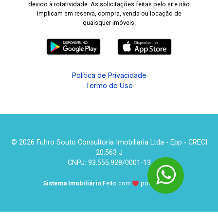
devido à rotatividade. As solicitações feitas pelo site não
implicam em reserva, compra, venda ou locação de
quaisquer imóveis.
Política de Privacidade
Termo de Uso
© 2026 Fuhro Souto Consultoria Imobiliaria Ltda - Epp - CRECI
20.563 J
CNPJ: 93.555.928/0001-13
Sistema Imobiliário
Feito com
por
KUROLE