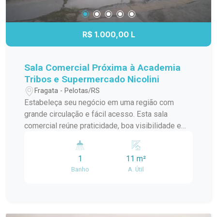
contato para mais informações e agende sua
visita!
R$ 1.000,00 L
Sala Comercial Próxima à Academia
Tribos e Supermercado Nicolini
Fragata - Pelotas/RS
Estabeleça seu negócio em uma região com
grande circulação e fácil acesso. Esta sala
comercial reúne praticidade, boa visibilidade e
um endereço estratégico, proporcionando um
ambiente ideal para empresas que desejam estar
1
11 m²
próximas de seus clientes e fortalecer sua
Banho
A. Útil
presença comercial. Localização: Localizada na
Avenida Duque de Caxias, a sala está ao lado da
Academia Tribos e próxima ao Supermercado
Nicolini e à Avenida Veículos. A região é