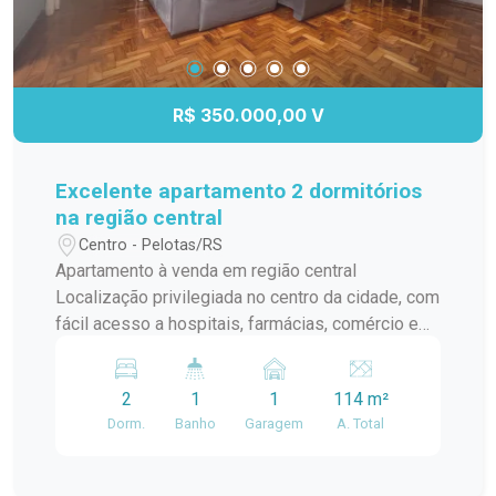
R$ 350.000,00 V
Excelente apartamento 2 dormitórios
na região central
Centro - Pelotas/RS
Apartamento à venda em região central
Localização privilegiada no centro da cidade, com
fácil acesso a hospitais, farmácias, comércio e
transporte. 2 dormitórios espaçosos, perfeitos
para seu conforto e bem-estar. Banheiro social
2
1
1
114 m²
mobiliado, com acabamentos de qualidade.
Dorm.
Banho
Garagem
A. Total
Cozinha com móveis sob medida. Espaço de
lazer com churrasqueira e ótima iluminação.