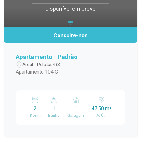
disponível em breve
Consulte-nos
Apartamento - Padrão
Areal - Pelotas/RS
Apartamento 104 G
2
1
1
47.50 m²
Dorm.
Banho
Garagem
A. Útil