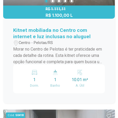
privacidade e uma organização mais funcional
dos ambientes. Funcionalidades: imóvel
R$ 1.111,11
R$ 1.100,00 L
mobiliado com mesa e quatro cadeiras, balcão de
pia com cuba e fogão embutido, geladeira,
multiuso, cama de solteiro e prateleiras na
Kitnet mobiliada no Centro com
parede para organização dos pertences. Conta
internet e luz inclusas no aluguel
ainda com piso frio, facilitando a manutenção dos
Centro - Pelotas/RS
ambientes. Diferenciais: Quarto separado da
Morar no Centro de Pelotas é ter praticidade em
cozinha por parede de material, proporcionando
cada detalhe da rotina. Esta kitnet oferece uma
mais privacidade. Ambientes melhor definidos e
opção funcional e completa para quem busca um
organizados. Mobília inclusa, facilitando a
imóvel compacto, bem localizado e com
mudança. Internet e energia elétrica inclusas no
facilidades que tornam o dia a dia mais simples.
valor do aluguel. Localização central próxima ao
1
1
10.01 m²
Com mobília inclusa e uma distribuição
Supermercado Paraíso. Ideal para estudantes,
Dorm.
Banho
A. Útil
diferenciada dos ambientes, proporciona
trabalhadores ou pessoas que buscam
conforto e praticidade para morar com
praticidade e conforto em uma localização
tranquilidade. Localização: O imóvel está
estratégica no Centro de Pelotas. Entre em
localizado no Centro de Pelotas, na Rua
contato para mais informações e agende sua
Gonçalves Chaves, próximo ao Supermercado
Cód.
50418
visita.