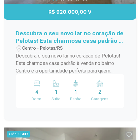
R$ 920.000,00 V
Descubra o seu novo lar no coração de
Pelotas! Esta charmosa casa padrão à
venda no bairro Centro é a
Centro - Pelotas/RS
oportunidade perfeita para quem
Descubra o seu novo lar no coração de Pelotas!
busca conforto e praticidade. Com
Esta charmosa casa padrão à venda no bairro
uma localização privilegiada, você
Centro é a oportunidade perfeita para quem
estará a poucos passos de diversas
busca conforto e praticidade. Com uma
comodidades,
localização privilegiada, você estará a poucos
4
1
1
2
passos de diversas comodidades, como
Dorm.
Suite
Banho
Garagens
supermercados, restaurantes, lojas e escolas. A
casa possui um layout funcional, com amplos
espaços internos que garantem conforto para
você e sua família. Os quartos são arejados e
iluminados, proporcionando um ambiente
Cód.
50437
acolhedor. A sala de estar é ideal para receber