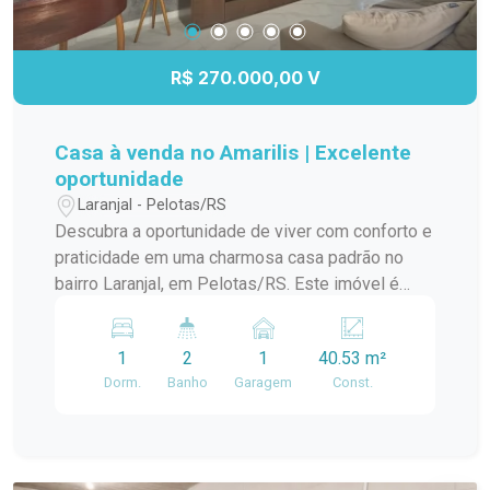
R$ 270.000,00 V
Casa à venda no Amarilis | Excelente
oportunidade
Laranjal - Pelotas/RS
Descubra a oportunidade de viver com conforto e
praticidade em uma charmosa casa padrão no
bairro Laranjal, em Pelotas/RS. Este imóvel é
ideal para quem busca um lar aconchegante e
bem localizado. A casa conta com amplos
1
2
1
40.53 m²
ambientes, proporcionando uma ótima circulação
Dorm.
Banho
Garagem
Const.
e iluminação natural. A sala de estar é perfeita
para momentos em família, enquanto a cozinha
integrada oferece funcionalidade e espaço para
suas receitas favoritas. O dormitório é arejado e