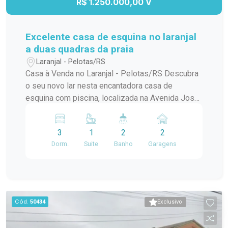
R$ 1.250.000,00 V
Excelente casa de esquina no laranjal
a duas quadras da praia
Laranjal - Pelotas/RS
Casa à Venda no Laranjal - Pelotas/RS Descubra
o seu novo lar nesta encantadora casa de
esquina com piscina, localizada na Avenida José
Maria da Fontoura, a apenas uma quadra da beira
da praia. Com 240 m² de área construída, este
3
1
2
2
sobrado é ideal para quem busca conforto e
Dorm.
Suite
Banho
Garagens
praticidade. No térreo, você encontrará uma
ampla sala/cozinha integrada, equipada com
todos os utensílios necessários e uma
churrasqueira perfeita para os momentos de
confraternização. O ambiente ainda conta com
Cód.
50434
Exclusivo
uma aconchegante lareira e um jardim de inverno
que traz luz natural e frescor ao espaço. Além