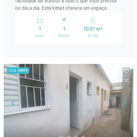
facilidade de acesso a tudo o que você precisa
oferecendo praticidade para mudança imediata.
no dia a dia. Esta kitnet oferece um espaço
Possui tanque instalado, agregando
funcional e bem organizado, com ambientes
funcionalidade ao imóvel. Internet e energia
separados que proporcionam mais conforto e
elétrica inclusas no valor do aluguel. Localização
1
1
10.01 m²
privacidade para quem busca uma moradia
central próxima ao Supermercado Paraíso. Ideal
Dorm.
Banho
A. Útil
prática e completa. Localização: O imóvel está
para estudantes, trabalhadores ou pessoas que
localizado no Centro de Pelotas, na Rua
buscam uma moradia prática, mobiliada e bem
Gonçalves Chaves, próximo ao Supermercado
localizada no Centro de Pelotas. Entre em
Paraíso, em uma região com fácil acesso a
contato para mais informações e agende sua
mercados, farmácias, restaurantes, transporte
Cód.
50419
visita.
público e diversos serviços essenciais.
Descrição do imóvel: A kitnet possui uma
distribuição diferenciada, com separação entre
cozinha e dormitório, proporcionando melhor
aproveitamento dos espaços e mais conforto na
rotina. Ambientes: cozinha, dormitório separado e
banheiro privativo. Distribuição: diferente das
demais unidades, este imóvel conta com divisão
física entre a cozinha e o quarto, garantindo maior