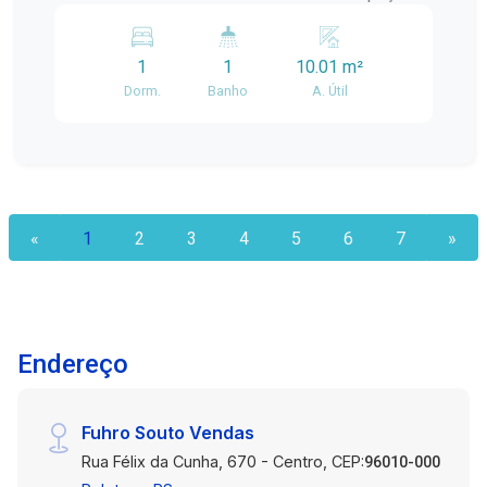
completa, proporcionando praticidade para
bem aproveitado, com mobília completa e uma
mudança imediata. Internet e energia elétrica
organização diferenciada dos ambientes, sendo
inclusas no valor do aluguel. Possui tanque
1
1
10.01 m²
uma excelente opção para quem busca conforto
instalado, agregando funcionalidade ao imóvel.
Dorm.
Banho
A. Útil
e praticidade em uma localização estratégica.
Localização central próxima ao Supermercado
Localização: O imóvel está localizado no Centro
Paraíso. Ideal para estudantes, trabalhadores ou
de Pelotas, na Rua Gonçalves Chaves, próximo
casais que buscam um imóvel prático, mobiliado
ao Supermercado Paraíso, em uma região com
e com localização estratégica no Centro de
fácil acesso a mercados, farmácias, restaurantes,
Pelotas. Entre em contato para mais informações
transporte público e diversos serviços
«
1
2
3
4
5
6
7
»
e agende sua visita.
essenciais. Descrição do imóvel: A kitnet possui
ambiente integrado, com uma distribuição
inteligente que proporciona melhor
aproveitamento do espaço e mais organização
no dia a dia. Ambientes: espaço para dormitório,
Endereço
cozinha, área de convivência, banheiro privativo e
pequeno pátio. Distribuição: o ambiente é
Fuhro Souto Vendas
dividido funcionalmente pelo roupeiro, criando
uma separação entre a área de descanso e os
Rua Félix da Cunha, 670 - Centro, CEP:
96010-000