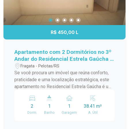
R$ 450,00 L
Apartamento com 2 Dormitórios no 3º
Andar do Residencial Estrela Gaúcha -
Excelente Localização
Fragata - Pelotas/RS
Se você procura um imóvel que reúna conforto,
praticidade e uma localização estratégica, este
apartamento no Residencial Estrela Gaúcha é uma
excelente oportunidade. Com ambientes bem
distribuídos e ótima iluminação natural, é ideal
2
1
1
38.41 m²
para quem deseja viver com comodidade no dia a
Dorm.
Banho
Garagem
A. Útil
dia. Características do imóvel: 2 dormitórios bem
iluminados e arejados; Sala de estar
aconchegante, perfeita para os momentos em