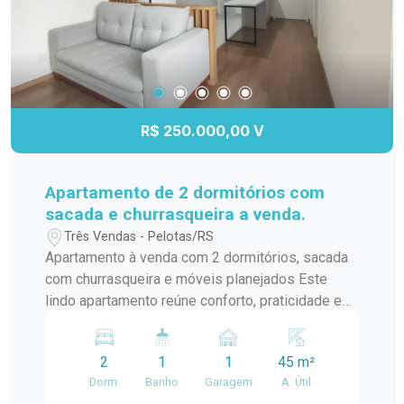
R$ 250.000,00 V
Apartamento de 2 dormitórios com
sacada e churrasqueira a venda.
Três Vendas - Pelotas/RS
Apartamento à venda com 2 dormitórios, sacada
com churrasqueira e móveis planejados Este
lindo apartamento reúne conforto, praticidade e
um excelente aproveitamento dos espaços,
sendo ideal para quem busca um imóvel pronto
2
1
1
45 m²
para morar. O imóvel conta com 2 dormitórios, 1
Dorm.
Banho
Garagem
A. Útil
banheiro e 1 vaga de garagem, além de