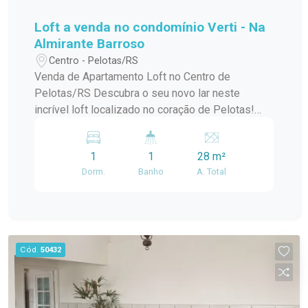
Loft a venda no condomínio Verti - Na
Almirante Barroso
Centro - Pelotas/RS
Venda de Apartamento Loft no Centro de
Pelotas/RS Descubra o seu novo lar neste
incrível loft localizado no coração de Pelotas!
Este apartamento padrão, em um condomínio em
construção, oferece o melhor da modernidade e
1
1
28 m²
conforto, ideal para quem busca praticidade e
Dorm.
Banho
A. Total
estilo de vida urbano. Com uma localização
privilegiada no centro da cidade, você estará a
poucos passos de tudo que precisa:
restaurantes, lojas, cafés e opções de
entretenimento. O condomínio conta com uma
Cód.
50432
infraestrutura de lazer completa, perfeita para
relaxar e aproveitar momentos especiais com
amigos e familiares. O loft possui um design
contemporâneo, aproveitando ao máximo a