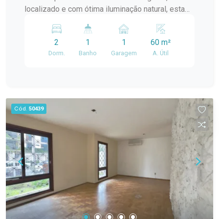
localizado e com ótima iluminação natural, esta
casa é a oportunidade ideal! Destaques do
imóvel: 2 dormitórios; Ambientes bem iluminados
2
1
1
60 m²
e arejados; Amplo pátio, perfeito para momentos
Dorm.
Banho
Garagem
A. Útil
em família, crianças ou pets; Excelente
localização no bairro Areal; Fácil acesso a
comércios, escolas, mercados e demais
serviços da região. Uma casa que une conforto,
praticidade e qualidade de vida em um dos
Cód.
50439
bairros mais procurados de Pelotas.