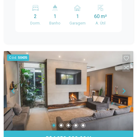
propriedade oferece um espaço
Vendas é perfeita para quem busca conforto e
aconchegante e
praticidade. Com 2 dormitórios, a propriedade
2
1
1
60 m²
oferece um espaço aconchegante e funcional,
Dorm.
Banho
Garagem
A. Útil
ideal para famílias ou casais.
Cód.
50435