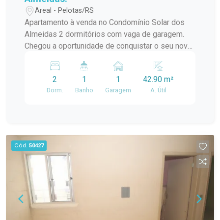
Areal - Pelotas/RS
Apartamento à venda no Condomínio Solar dos
Almeidas 2 dormitórios com vaga de garagem.
Chegou a oportunidade de conquistar o seu novo
lar! Este excelente apartamento no Condomínio
solar dos Almeidas oferece conforto, praticidade
2
1
1
42.90 m²
e um ótimo custo-benefício para quem busca
Dorm.
Banho
Garagem
A. Útil
qualidade de vida. O imóvel conta com: 2
dormitórios; 1 banheiro; Sala de estar
aconchegante; Cozinha funcional; 1 vaga de
garagem. Ideal para casais, famílias ou até
mesmo para quem deseja investir em um imóvel
Cód.
50427
com grande potencial. Entre em contato para mais
informações e agende uma visita. Venha
conhecer de perto tudo o que este apartamento
tem a oferecer!