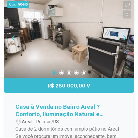
confortável, garantindo noites tranquilas.
Cód.
50440
Externamente, o imóvel dispõe de um quintal que
pode ser aproveitado para lazer ou jardinagem,
além de uma área gourmet e de garagem para
proteger seu veículo. A localização é um dos
pontos fortes, com fácil acesso a comércios,
escolas e transporte público, tornando o dia a dia
mais prático. Não perca a chance de conhecer
essa excelente opção de moradia. Entre em
contato e agende sua visita!
R$ 280.000,00 V
Casa à Venda no Bairro Areal ?
Conforto, Iluminação Natural e
Excelente Localização!
Areal - Pelotas/RS
Casa de 2 dormitórios com amplo pátio no Areal
Se você procura um imóvel aconchegante, bem