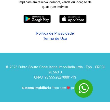
implicam em reserva, compra, venda ou locação de
quaisquer imóveis.
Política de Privacidade
Termo de Uso
© 2026 Fuhro Souto Consultoria Imobiliaria Ltda - Epp - CRECI
20.563 J
CNPJ: 93.555.928/0001-13
Sistema Imobiliário
Feito com
por
KUROLE