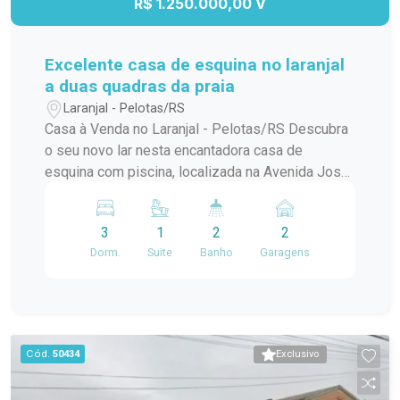
R$ 1.250.000,00 V
Excelente casa de esquina no laranjal
a duas quadras da praia
Laranjal - Pelotas/RS
Casa à Venda no Laranjal - Pelotas/RS Descubra
o seu novo lar nesta encantadora casa de
esquina com piscina, localizada na Avenida José
Maria da Fontoura, a apenas uma quadra da beira
da praia. Com 240 m² de área construída, este
3
1
2
2
sobrado é ideal para quem busca conforto e
Dorm.
Suite
Banho
Garagens
praticidade. No térreo, você encontrará uma
ampla sala/cozinha integrada, equipada com
todos os utensílios necessários e uma
churrasqueira perfeita para os momentos de
confraternização. O ambiente ainda conta com
Cód.
50434
Exclusivo
uma aconchegante lareira e um jardim de inverno
que traz luz natural e frescor ao espaço. Além