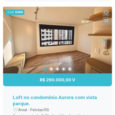
para os dias quentes, salão de festas para suas
comemorações, espaço gourmet para preparar
Cód.
50442
refeições especiais, quadra poliesportiva para os
amantes de esportes e um playground seguro e
divertido para as crianças. Não perca a chance de
viver em um lugar que une conforto, praticidade e
lazer. Agende sua visita e venha conhecer esse
incrível apartamento!
R$ 290.000,00 V
Loft no condomínio Aurora com vista
parque.
Areal - Pelotas/RS