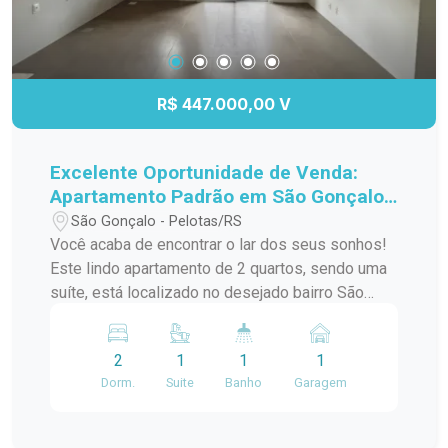
R$ 447.000,00 V
Excelente Oportunidade de Venda:
Apartamento Padrão em São Gonçalo,
Pelotas/RS
São Gonçalo - Pelotas/RS
Você acaba de encontrar o lar dos seus sonhos!
Este lindo apartamento de 2 quartos, sendo uma
suíte, está localizado no desejado bairro São
Gonçalo, a poucos passos do Shopping Pelotas
e do Fórum. Com uma sacada charmosa e
2
1
1
1
churrasqueira, este espaço é perfeito para
Dorm.
Suite
Banho
Garagem
receber amigos e familiares em momentos de
descontração. O apartamento conta com uma
infraestrutura de lazer completa, incluindo piscina