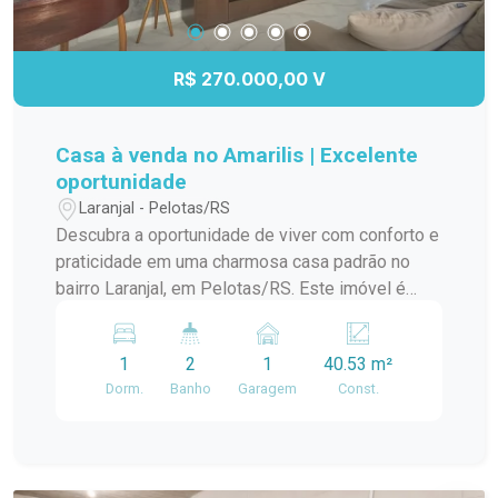
R$ 270.000,00 V
Casa à venda no Amarilis | Excelente
oportunidade
Laranjal - Pelotas/RS
Descubra a oportunidade de viver com conforto e
praticidade em uma charmosa casa padrão no
bairro Laranjal, em Pelotas/RS. Este imóvel é
ideal para quem busca um lar aconchegante e
bem localizado. A casa conta com amplos
1
2
1
40.53 m²
ambientes, proporcionando uma ótima circulação
Dorm.
Banho
Garagem
Const.
e iluminação natural. A sala de estar é perfeita
para momentos em família, enquanto a cozinha
integrada oferece funcionalidade e espaço para
suas receitas favoritas. O dormitório é arejado e