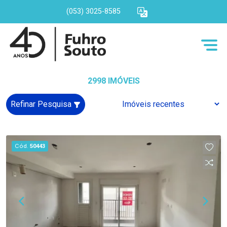
(053) 3025-8585
2998 IMÓVEIS
Refinar Pesquisa
Cód.
50443