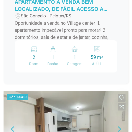
APARTAMENTO A VENDA BEM
LOCALIZADO, DE FÁCIL ACESSO A
VÁRIOS PONTOS DA CIDADE!
São Gonçalo - Pelotas/RS
Oportunidade a venda no Village center II,
apartamento impecável pronto para morar! 2
dormitórios, sala de estar e de jantar, cozinha,
banheiro, lavanderia.... Localização ideal para
quem busca praticidade no dia a dia!
2
1
1
59 m²
Dorm.
Banho
Garagem
A. Útil
Cód.
50430