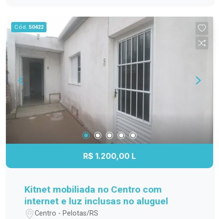
família; Cozinha funcional, com ótimo
aproveitamento do espaço; Banheiro completo;
Cód.
50422
Apartamento localizado no 3º andar,
proporcionando mais privacidade, boa ventilação
e excelente iluminação natural. Localização
Localizado na Avenida Duque de Caxias, o
Residencial Estrela Gaúcha oferece fácil acesso
aos principais pontos da cidade. O imóvel está
próximo a supermercados, escolas, farmácias,
transporte público e diversos comércios e
serviços, trazendo mais praticidade para o dia a
dia. Agende sua visita. Não perca a oportunidade
de conhecer este apartamento. Entre em contato
R$ 1.200,00 L
e agende sua visita para descobrir tudo o que
este imóvel tem a oferecer!
Kitnet mobiliada no Centro com
internet e luz inclusas no aluguel
Centro - Pelotas/RS