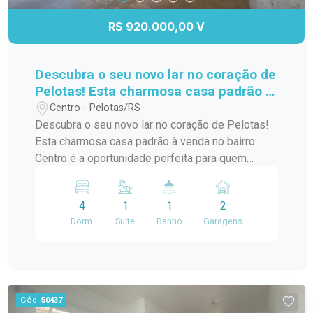
R$ 920.000,00 V
Descubra o seu novo lar no coração de
Pelotas! Esta charmosa casa padrão à
venda no bairro Centro é a
Centro - Pelotas/RS
oportunidade perfeita para quem
Descubra o seu novo lar no coração de Pelotas!
busca conforto e praticidade. Com
Esta charmosa casa padrão à venda no bairro
uma localização privilegiada, você
Centro é a oportunidade perfeita para quem
estará a poucos passos de diversas
busca conforto e praticidade. Com uma
comodidades,
localização privilegiada, você estará a poucos
4
1
1
2
passos de diversas comodidades, como
Dorm.
Suite
Banho
Garagens
supermercados, restaurantes, lojas e escolas. A
casa possui um layout funcional, com amplos
espaços internos que garantem conforto para
você e sua família. Os quartos são arejados e
iluminados, proporcionando um ambiente
Cód.
50437
acolhedor. A sala de estar é ideal para receber