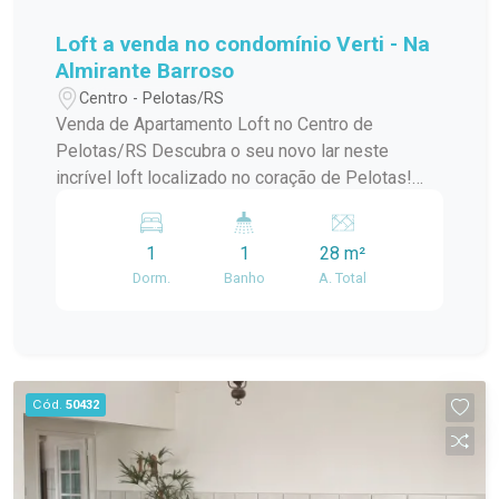
Loft a venda no condomínio Verti - Na
Almirante Barroso
Centro - Pelotas/RS
Venda de Apartamento Loft no Centro de
Pelotas/RS Descubra o seu novo lar neste
incrível loft localizado no coração de Pelotas!
Este apartamento padrão, em um condomínio em
construção, oferece o melhor da modernidade e
1
1
28 m²
conforto, ideal para quem busca praticidade e
Dorm.
Banho
A. Total
estilo de vida urbano. Com uma localização
privilegiada no centro da cidade, você estará a
poucos passos de tudo que precisa:
restaurantes, lojas, cafés e opções de
entretenimento. O condomínio conta com uma
Cód.
50432
infraestrutura de lazer completa, perfeita para
relaxar e aproveitar momentos especiais com
amigos e familiares. O loft possui um design
contemporâneo, aproveitando ao máximo a