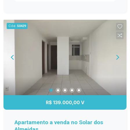
ambientes bem distribuídos e funcionais. Entre
os diferenciais, destacam-se os móveis
planejados na cozinha, sala de estar, banheiro e
dormitório principal, proporcionando mais
Cód.
50429
organização e elegância. O banheiro possui box
de vidro, e o quarto principal conta com ar-
condicionado, garantindo maior conforto em
todas as estações. A sacada com churrasqueira é
perfeita para reunir a família e os amigos, além
de oferecer a possibilidade de fechamento em
vidro, agregando ainda mais conforto e
valorização ao imóvel. Se você procura um
apartamento moderno, bem equipado e pronto
para receber sua família, esta é a oportunidade
ideal! Entre em contato e agende sua visita!
R$ 139.000,00 V
Apartamento a venda no Solar dos
Almeidas.