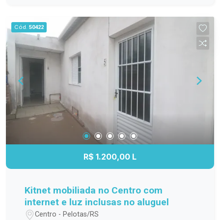
família; Cozinha funcional, com ótimo
aproveitamento do espaço; Banheiro completo;
Cód.
50422
Apartamento localizado no 3º andar,
proporcionando mais privacidade, boa ventilação
e excelente iluminação natural. Localização
Localizado na Avenida Duque de Caxias, o
Residencial Estrela Gaúcha oferece fácil acesso
aos principais pontos da cidade. O imóvel está
próximo a supermercados, escolas, farmácias,
transporte público e diversos comércios e
serviços, trazendo mais praticidade para o dia a
dia. Agende sua visita. Não perca a oportunidade
de conhecer este apartamento. Entre em contato
R$ 1.200,00 L
e agende sua visita para descobrir tudo o que
este imóvel tem a oferecer!
Kitnet mobiliada no Centro com
internet e luz inclusas no aluguel
Centro - Pelotas/RS