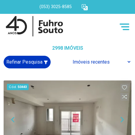
(053) 3025-8585
2998 IMÓVEIS
Refinar Pesquisa
Cód.
50443