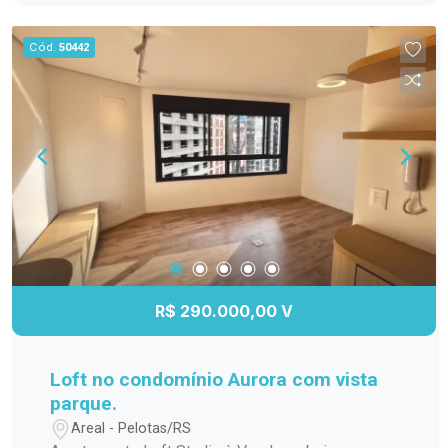
para os dias quentes, salão de festas para suas
comemorações, espaço gourmet para preparar
Cód.
50442
refeições especiais, quadra poliesportiva para os
amantes de esportes e um playground seguro e
divertido para as crianças. Não perca a chance de
viver em um lugar que une conforto, praticidade e
lazer. Agende sua visita e venha conhecer esse
incrível apartamento!
R$ 290.000,00 V
Loft no condomínio Aurora com vista
parque.
Areal - Pelotas/RS