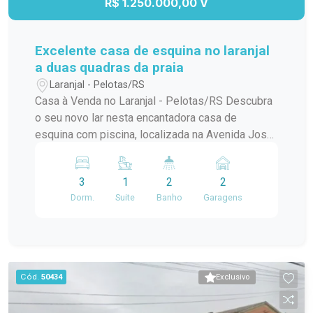
R$ 1.250.000,00 V
Excelente casa de esquina no laranjal
a duas quadras da praia
Laranjal - Pelotas/RS
Casa à Venda no Laranjal - Pelotas/RS Descubra
o seu novo lar nesta encantadora casa de
esquina com piscina, localizada na Avenida José
Maria da Fontoura, a apenas uma quadra da beira
da praia. Com 240 m² de área construída, este
3
1
2
2
sobrado é ideal para quem busca conforto e
Dorm.
Suite
Banho
Garagens
praticidade. No térreo, você encontrará uma
ampla sala/cozinha integrada, equipada com
todos os utensílios necessários e uma
churrasqueira perfeita para os momentos de
confraternização. O ambiente ainda conta com
Cód.
50434
Exclusivo
uma aconchegante lareira e um jardim de inverno
que traz luz natural e frescor ao espaço. Além