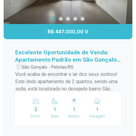
R$ 447.000,00 V
Excelente Oportunidade de Venda:
Apartamento Padrão em São Gonçalo,
Pelotas/RS
São Gonçalo - Pelotas/RS
Você acaba de encontrar o lar dos seus sonhos!
Este lindo apartamento de 2 quartos, sendo uma
suíte, está localizado no desejado bairro São
Gonçalo, a poucos passos do Shopping Pelotas
e do Fórum. Com uma sacada charmosa e
2
1
1
1
churrasqueira, este espaço é perfeito para
Dorm.
Suite
Banho
Garagem
receber amigos e familiares em momentos de
descontração. O apartamento conta com uma
infraestrutura de lazer completa, incluindo piscina