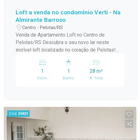
Loft a venda no condomínio Verti - Na
Almirante Barroso
Centro - Pelotas/RS
Venda de Apartamento Loft no Centro de
Pelotas/RS Descubra o seu novo lar neste
incrível loft localizado no coração de Pelotas!
Este apartamento padrão, em um condomínio em
construção, oferece o melhor da modernidade e
1
1
28 m²
conforto, ideal para quem busca praticidade e
Dorm.
Banho
A. Total
estilo de vida urbano. Com uma localização
privilegiada no centro da cidade, você estará a
poucos passos de tudo que precisa:
restaurantes, lojas, cafés e opções de
entretenimento. O condomínio conta com uma
Cód.
50432
infraestrutura de lazer completa, perfeita para
relaxar e aproveitar momentos especiais com
amigos e familiares. O loft possui um design
contemporâneo, aproveitando ao máximo a