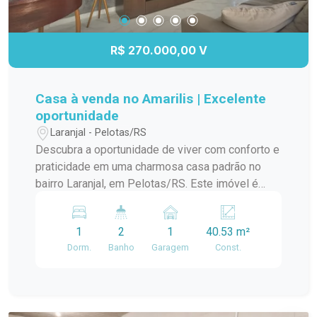
R$ 270.000,00 V
Casa à venda no Amarilis | Excelente
oportunidade
Laranjal - Pelotas/RS
Descubra a oportunidade de viver com conforto e
praticidade em uma charmosa casa padrão no
bairro Laranjal, em Pelotas/RS. Este imóvel é
ideal para quem busca um lar aconchegante e
bem localizado. A casa conta com amplos
1
2
1
40.53 m²
ambientes, proporcionando uma ótima circulação
Dorm.
Banho
Garagem
Const.
e iluminação natural. A sala de estar é perfeita
para momentos em família, enquanto a cozinha
integrada oferece funcionalidade e espaço para
suas receitas favoritas. O dormitório é arejado e