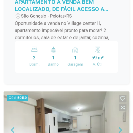
APARTAMENTO A VENDA BEM
LOCALIZADO, DE FÁCIL ACESSO A
VÁRIOS PONTOS DA CIDADE!
São Gonçalo - Pelotas/RS
Oportunidade a venda no Village center II,
apartamento impecável pronto para morar! 2
dormitórios, sala de estar e de jantar, cozinha,
banheiro, lavanderia.... Localização ideal para
quem busca praticidade no dia a dia!
2
1
1
59 m²
Dorm.
Banho
Garagem
A. Útil
Cód.
50430