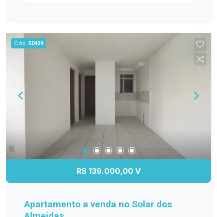
ambientes bem distribuídos e funcionais. Entre
os diferenciais, destacam-se os móveis
planejados na cozinha, sala de estar, banheiro e
dormitório principal, proporcionando mais
Cód.
50429
organização e elegância. O banheiro possui box
de vidro, e o quarto principal conta com ar-
condicionado, garantindo maior conforto em
todas as estações. A sacada com churrasqueira é
perfeita para reunir a família e os amigos, além
de oferecer a possibilidade de fechamento em
vidro, agregando ainda mais conforto e
valorização ao imóvel. Se você procura um
apartamento moderno, bem equipado e pronto
para receber sua família, esta é a oportunidade
ideal! Entre em contato e agende sua visita!
R$ 139.000,00 V
Apartamento a venda no Solar dos
Almeidas.