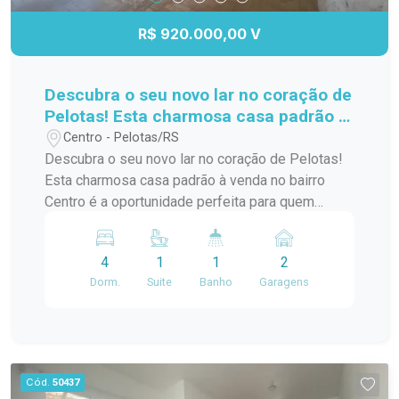
R$ 920.000,00 V
Descubra o seu novo lar no coração de
Pelotas! Esta charmosa casa padrão à
venda no bairro Centro é a
Centro - Pelotas/RS
oportunidade perfeita para quem
Descubra o seu novo lar no coração de Pelotas!
busca conforto e praticidade. Com
Esta charmosa casa padrão à venda no bairro
uma localização privilegiada, você
Centro é a oportunidade perfeita para quem
estará a poucos passos de diversas
busca conforto e praticidade. Com uma
comodidades,
localização privilegiada, você estará a poucos
4
1
1
2
passos de diversas comodidades, como
Dorm.
Suite
Banho
Garagens
supermercados, restaurantes, lojas e escolas. A
casa possui um layout funcional, com amplos
espaços internos que garantem conforto para
você e sua família. Os quartos são arejados e
iluminados, proporcionando um ambiente
Cód.
50437
acolhedor. A sala de estar é ideal para receber