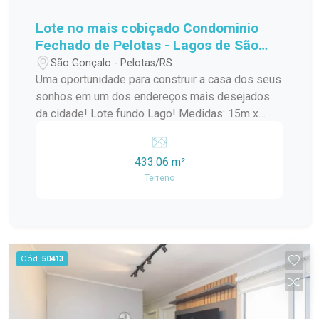
Lote no mais cobiçado Condominio
Fechado de Pelotas - Lagos de São
Gonçalo!
São Gonçalo - Pelotas/RS
Uma oportunidade para construir a casa dos seus
sonhos em um dos endereços mais desejados
da cidade! Lote fundo Lago! Medidas: 15m x
30m Área total: 433,06 m² Amplo espaço para
projeto residencial de alto padrão Excelente
433.06 m²
aproveitamento do terreno Ideal para quem busca
Terreno
conforto, privacidade e qualidade de vida Invista
em um terreno diferenciado, com metragem
generosa e inúmeras possibilidades para criar
um projeto exclusivo para sua família.
Cód.
50413