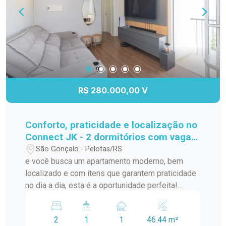
R$ 280.000,00 V
Conforto, praticidade e localização no
Connect JK - 2 dormitórios com vaga
privativa!
São Gonçalo - Pelotas/RS
e você busca um apartamento moderno, bem
localizado e com itens que garantem praticidade
no dia a dia, esta é a oportunidade perfeita!
Localizado no segundo andar do Condomínio
Connect JK, na Av. JK de Oliveira, este imóvel
2
1
1
46.44 m²
oferece tudo que você precisa para morar bem e