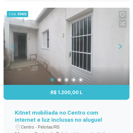
família; Cozinha funcional, com ótimo
aproveitamento do espaço; Banheiro completo;
Cód.
50422
Apartamento localizado no 3º andar,
proporcionando mais privacidade, boa ventilação
e excelente iluminação natural. Localização
Localizado na Avenida Duque de Caxias, o
Residencial Estrela Gaúcha oferece fácil acesso
aos principais pontos da cidade. O imóvel está
próximo a supermercados, escolas, farmácias,
transporte público e diversos comércios e
serviços, trazendo mais praticidade para o dia a
dia. Agende sua visita. Não perca a oportunidade
de conhecer este apartamento. Entre em contato
R$ 1.200,00 L
e agende sua visita para descobrir tudo o que
este imóvel tem a oferecer!
Kitnet mobiliada no Centro com
internet e luz inclusas no aluguel
Centro - Pelotas/RS