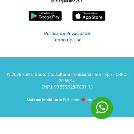
quaisquer imóveis.
Política de Privacidade
Termo de Uso
© 2026 Fuhro Souto Consultoria Imobiliaria Ltda - Epp - CRECI
20.563 J
CNPJ: 93.555.928/0001-13
Sistema Imobiliário
Feito com
por
KUROLE