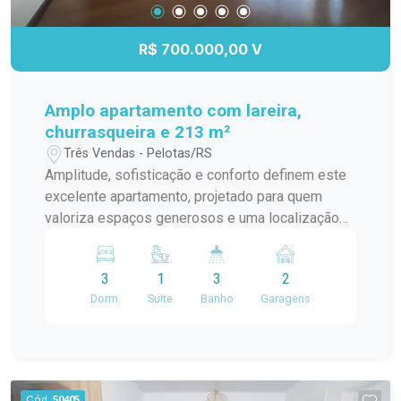
este apartamento no Edifício Residencial
Marechal de Ferro. Uma excelente oportunidade
R$ 700.000,00 V
para morar com conforto, espaço e toda a
conveniência que o Centro de Pelotas oferece.
Amplo apartamento com lareira,
churrasqueira e 213 m²
Três Vendas - Pelotas/RS
Amplitude, sofisticação e conforto definem este
excelente apartamento, projetado para quem
valoriza espaços generosos e uma localização
privilegiada. Com 213,14 m² de área privativa, o
imóvel oferece uma planta inteligente e
3
1
3
2
ambientes amplos, perfeitos para proporcionar
Dorm.
Suite
Banho
Garagens
bem-estar e qualidade de vida. Localizado a
apenas duas quadras da Av. Dom Joaquim, o
apartamento está em uma região estratégica, que
alia conveniência, mobilidade e fácil acesso a
serviços, comércio e lazer. A área íntima conta
Cód.
50405