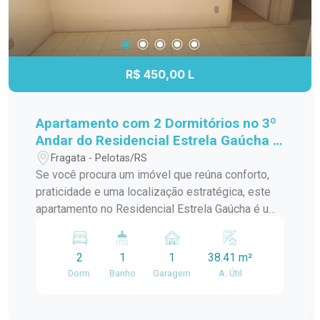
R$ 450,00 L
Apartamento com 2 Dormitórios no 3º
Andar do Residencial Estrela Gaúcha -
Excelente Localização
Fragata - Pelotas/RS
Se você procura um imóvel que reúna conforto,
praticidade e uma localização estratégica, este
apartamento no Residencial Estrela Gaúcha é uma
excelente oportunidade. Com ambientes bem
distribuídos e ótima iluminação natural, é ideal
2
1
1
38.41 m²
para quem deseja viver com comodidade no dia a
Dorm.
Banho
Garagem
A. Útil
dia. Características do imóvel: 2 dormitórios bem
iluminados e arejados; Sala de estar
aconchegante, perfeita para os momentos em