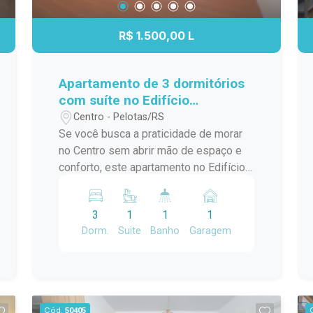
endereço. O grande destaque fica por
conta do espaçoso salão de festas
R$ 1.500,00 L
com churrasqueira, ideal para reunir
familiares e amigos em momentos
especiais. Uma excelente oportunidade
Apartamento de 3 dormitórios
para quem busca conforto, localização
com suíte no Edifício
privilegiada e um imóvel com múltiplas
Residencial Marechal de Ferro
Centro - Pelotas/RS
possibilidades.
- Centro - Pelotas
Se você busca a praticidade de morar
no Centro sem abrir mão de espaço e
conforto, este apartamento no Edifício
Residencial Marechal de Ferro é uma
excelente opção. Com ambientes
3
1
1
1
amplos, bem distribuídos e funcionais,
Dorm.
Suite
Banho
Garagem
o imóvel oferece uma rotina mais
prática para toda a família, em uma das
localizações mais tradicionais da
cidade. Localização: Localizado na
tradicional Avenida Marechal Floriano,
Cód.
50405