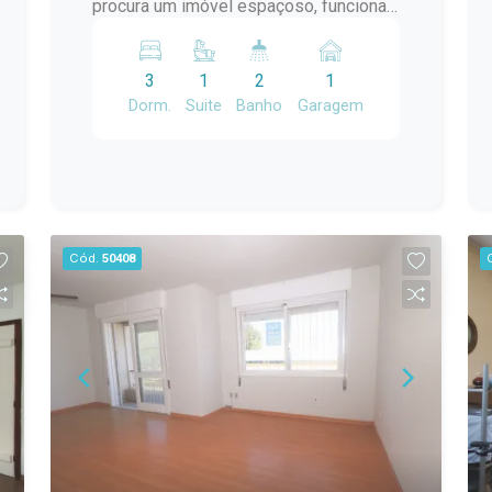
procura um imóvel espaçoso, funcional
e com uma excelente área de lazer,
esta é a oportunidade ideal! Com 200
3
1
2
1
m² de área construída, o imóvel conta
Dorm.
Suite
Banho
Garagem
com: 3 dormitórios, sendo 1 suíte; Sala
de estar com lareira; Cozinha; Banheiro
social; Área frontal coberta; Corredor
lateral aberto; Portão eletrônico; Amplo
salão de festas com churrasqueira;
Área de serviço; Duas salas adicionais,
Cód.
50408
ideais para escritório, consultório,
ateliê, depósito ou espaço de apoio. A
planta versátil permite diversas
possibilidades de uso, sendo perfeita
para famílias que valorizam ambientes
amplos, para quem deseja mais
privacidade entre os moradores ou até
mesmo para quem pretende unir
moradia e trabalho no mesmo