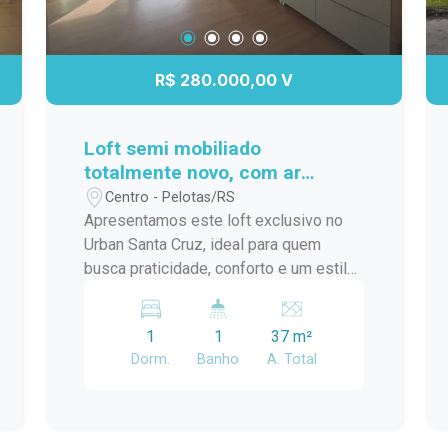
R$ 280.000,00 V
Loft semi mobiliado
totalmente novo, com ar
condicionado e a meia quadra
Centro - Pelotas/RS
da ucpel
Apresentamos este loft exclusivo no
Urban Santa Cruz, ideal para quem
busca praticidade, conforto e um estilo
de vida moderno. O imóvel conta com
ambiente integrado, excelente
1
1
37 m²
aproveitamento de espaço,
Dorm.
Banho
A. Total
acabamentos contemporâneos e ótima
iluminação natural, proporcionando um
clima aconchegante e funcional.
Localizado em um empreendimento