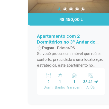
R$ 450,00 L
Apartamento com 2
Dormitórios no 3º Andar do
Residencial Estrela Gaúcha -
Fragata - Pelotas/RS
Excelente Localização
Se você procura um imóvel que reúna
conforto, praticidade e uma localização
estratégica, este apartamento no
Residencial Estrela Gaúcha é uma
excelente oportunidade. Com
2
1
1
38.41 m²
ambientes bem distribuídos e ótima
Dorm.
Banho
Garagem
A. Útil
iluminação natural, é ideal para quem
deseja viver com comodidade no dia a
dia. Características do imóvel: 2
dormitórios bem iluminados e arejados;