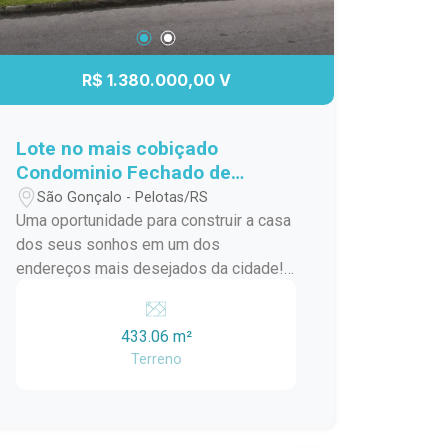
R$ 1.380.000,00 V
Lote no mais cobiçado
Condominio Fechado de
Pelotas - Lagos de São
São Gonçalo - Pelotas/RS
Gonçalo!
Uma oportunidade para construir a casa
dos seus sonhos em um dos
endereços mais desejados da cidade!
Lote fundo Lago! Medidas: 15m x 30m
Área total: 433,06 m² Amplo espaço
433.06 m²
para projeto residencial de alto padrão
Terreno
Excelente aproveitamento do terreno
Ideal para quem busca conforto,
privacidade e qualidade de vida Invista
em um terreno diferenciado, com