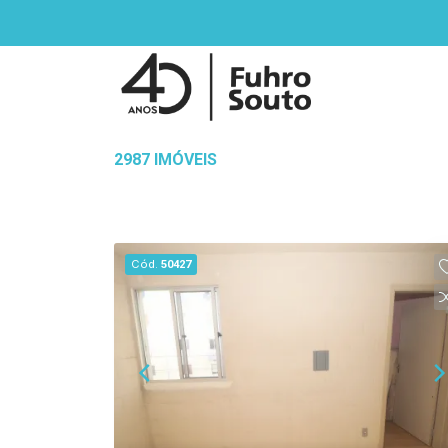
2987 IMÓVEIS
Cód.
50427