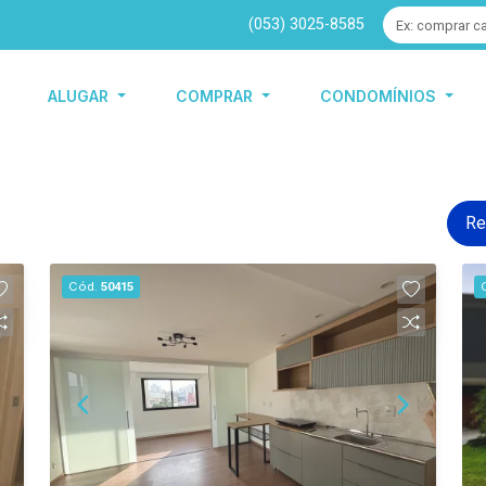
(053) 3025-8585
ALUGAR
COMPRAR
CONDOMÍNIOS
Re
Cód.
50415