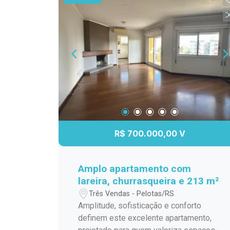
mercados, transporte público e demais
valorizadas de Pelotas.
serviços essenciais, proporcionando
mais comodidade para a rotina. Agende
sua visita e venha conhecer esta
excelente oportunidade!
R$ 700.000,00 V
Amplo apartamento com
lareira, churrasqueira e 213 m²
Três Vendas - Pelotas/RS
Amplitude, sofisticação e conforto
definem este excelente apartamento,