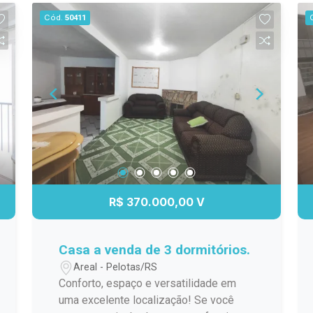
moderno, com infraestrutura completa,
Cód.
50411
segurança e áreas comuns planejadas
para o seu bem-estar. Perfeito para
morar ou investir, em uma região
valorizada e de fácil acesso a serviços,
comércio e lazer. Localização
estratégica Design moderno e funcional
Ideal para moradia ou investimento
R$ 370.000,00 V
Casa a venda de 3 dormitórios.
Areal - Pelotas/RS
Conforto, espaço e versatilidade em
uma excelente localização! Se você