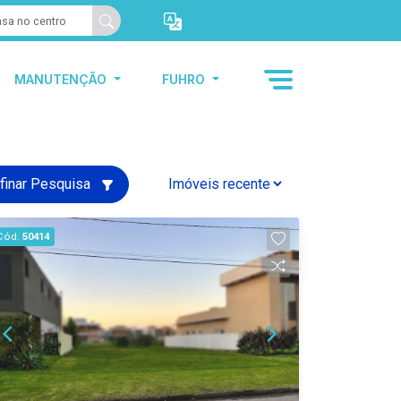
MANUTENÇÃO
FUHRO
finar Pesquisa
Cód.
50414