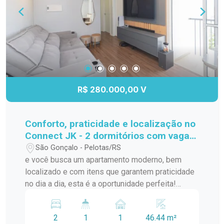
R$ 280.000,00 V
Conforto, praticidade e localização no
Connect JK - 2 dormitórios com vaga
privativa!
São Gonçalo - Pelotas/RS
e você busca um apartamento moderno, bem
localizado e com itens que garantem praticidade
no dia a dia, esta é a oportunidade perfeita!
Localizado no segundo andar do Condomínio
Connect JK, na Av. JK de Oliveira, este imóvel
2
1
1
46.44 m²
oferece tudo que você precisa para morar bem e