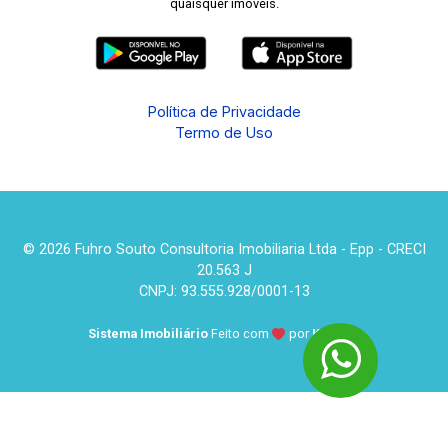
quaisquer imóveis.
Política de Privacidade
Termo de Uso
© 2026 Fuhro Souto Consultoria Imobiliaria Ltda - Epp - CRECI
20.563 J
CNPJ: 93.555.928/0001-13
Sistema Imobiliário
Feito com
por
KUROLE