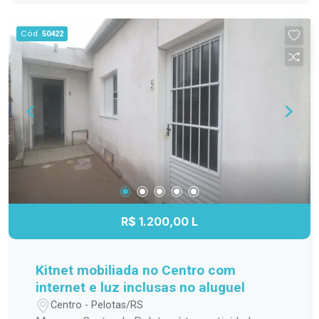
família; Cozinha funcional, com ótimo
aproveitamento do espaço; Banheiro completo;
Cód.
50422
Apartamento localizado no 3º andar,
proporcionando mais privacidade, boa ventilação
e excelente iluminação natural. Localização
Localizado na Avenida Duque de Caxias, o
Residencial Estrela Gaúcha oferece fácil acesso
aos principais pontos da cidade. O imóvel está
próximo a supermercados, escolas, farmácias,
transporte público e diversos comércios e
serviços, trazendo mais praticidade para o dia a
dia. Agende sua visita. Não perca a oportunidade
de conhecer este apartamento. Entre em contato
R$ 1.200,00 L
e agende sua visita para descobrir tudo o que
este imóvel tem a oferecer!
Kitnet mobiliada no Centro com
internet e luz inclusas no aluguel
Centro - Pelotas/RS