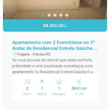
R$ 450,00 L
Apartamento com 2 Dormitórios no 3º
Andar do Residencial Estrela Gaúcha -
Excelente Localização
Fragata - Pelotas/RS
Se você procura um imóvel que reúna conforto,
praticidade e uma localização estratégica, este
apartamento no Residencial Estrela Gaúcha é uma
excelente oportunidade. Com ambientes bem
distribuídos e ótima iluminação natural, é ideal
2
1
1
38.41 m²
para quem deseja viver com comodidade no dia a
Dorm.
Banho
Garagem
A. Útil
dia. Características do imóvel: 2 dormitórios bem
iluminados e arejados; Sala de estar
aconchegante, perfeita para os momentos em