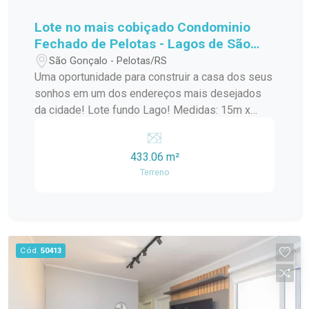
Lote no mais cobiçado Condominio
Fechado de Pelotas - Lagos de São
Gonçalo!
São Gonçalo - Pelotas/RS
Uma oportunidade para construir a casa dos seus
sonhos em um dos endereços mais desejados
da cidade! Lote fundo Lago! Medidas: 15m x
30m Área total: 433,06 m² Amplo espaço para
projeto residencial de alto padrão Excelente
433.06 m²
aproveitamento do terreno Ideal para quem busca
Terreno
conforto, privacidade e qualidade de vida Invista
em um terreno diferenciado, com metragem
generosa e inúmeras possibilidades para criar
um projeto exclusivo para sua família.
Cód.
50413