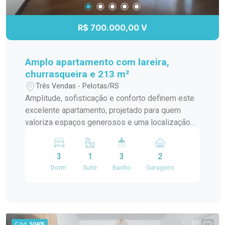
este apartamento no Edifício Residencial
Marechal de Ferro. Uma excelente oportunidade
R$ 700.000,00 V
para morar com conforto, espaço e toda a
conveniência que o Centro de Pelotas oferece.
Amplo apartamento com lareira,
churrasqueira e 213 m²
Três Vendas - Pelotas/RS
Amplitude, sofisticação e conforto definem este
excelente apartamento, projetado para quem
valoriza espaços generosos e uma localização
privilegiada. Com 213,14 m² de área privativa, o
imóvel oferece uma planta inteligente e
3
1
3
2
ambientes amplos, perfeitos para proporcionar
Dorm.
Suite
Banho
Garagens
bem-estar e qualidade de vida. Localizado a
apenas duas quadras da Av. Dom Joaquim, o
apartamento está em uma região estratégica, que
alia conveniência, mobilidade e fácil acesso a
serviços, comércio e lazer. A área íntima conta
Cód.
50405