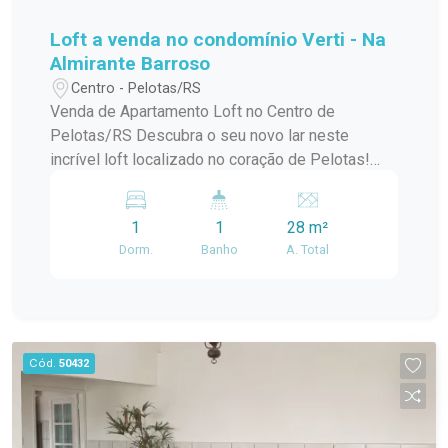
Loft a venda no condomínio Verti - Na
Almirante Barroso
Centro - Pelotas/RS
Venda de Apartamento Loft no Centro de
Pelotas/RS Descubra o seu novo lar neste
incrível loft localizado no coração de Pelotas!
Este apartamento padrão, em um condomínio em
construção, oferece o melhor da modernidade e
1
1
28 m²
conforto, ideal para quem busca praticidade e
Dorm.
Banho
A. Total
estilo de vida urbano. Com uma localização
privilegiada no centro da cidade, você estará a
poucos passos de tudo que precisa:
restaurantes, lojas, cafés e opções de
entretenimento. O condomínio conta com uma
Cód.
50432
infraestrutura de lazer completa, perfeita para
relaxar e aproveitar momentos especiais com
amigos e familiares. O loft possui um design
contemporâneo, aproveitando ao máximo a