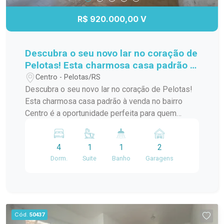
R$ 920.000,00 V
Descubra o seu novo lar no coração de
Pelotas! Esta charmosa casa padrão à
venda no bairro Centro é a
Centro - Pelotas/RS
oportunidade perfeita para quem
Descubra o seu novo lar no coração de Pelotas!
busca conforto e praticidade. Com
Esta charmosa casa padrão à venda no bairro
uma localização privilegiada, você
Centro é a oportunidade perfeita para quem
estará a poucos passos de diversas
busca conforto e praticidade. Com uma
comodidades,
localização privilegiada, você estará a poucos
4
1
1
2
passos de diversas comodidades, como
Dorm.
Suite
Banho
Garagens
supermercados, restaurantes, lojas e escolas. A
casa possui um layout funcional, com amplos
espaços internos que garantem conforto para
você e sua família. Os quartos são arejados e
iluminados, proporcionando um ambiente
Cód.
50437
acolhedor. A sala de estar é ideal para receber