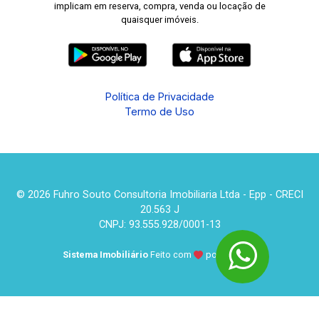
implicam em reserva, compra, venda ou locação de
quaisquer imóveis.
Política de Privacidade
Termo de Uso
© 2026 Fuhro Souto Consultoria Imobiliaria Ltda - Epp - CRECI
20.563 J
CNPJ: 93.555.928/0001-13
Sistema Imobiliário
Feito com
por
KUROLE