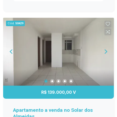
ambientes bem distribuídos e funcionais. Entre
os diferenciais, destacam-se os móveis
planejados na cozinha, sala de estar, banheiro e
dormitório principal, proporcionando mais
Cód.
50429
organização e elegância. O banheiro possui box
de vidro, e o quarto principal conta com ar-
condicionado, garantindo maior conforto em
todas as estações. A sacada com churrasqueira é
perfeita para reunir a família e os amigos, além
de oferecer a possibilidade de fechamento em
vidro, agregando ainda mais conforto e
valorização ao imóvel. Se você procura um
apartamento moderno, bem equipado e pronto
para receber sua família, esta é a oportunidade
ideal! Entre em contato e agende sua visita!
R$ 139.000,00 V
Apartamento a venda no Solar dos
Almeidas.