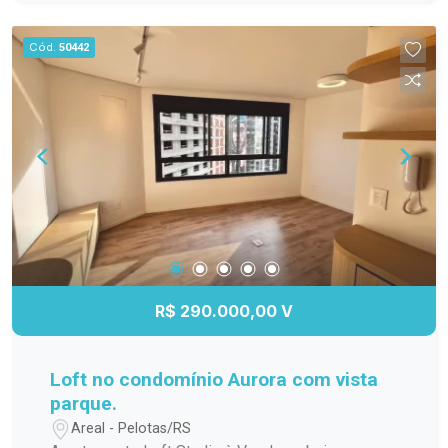
para os dias quentes, salão de festas para suas
comemorações, espaço gourmet para preparar
Cód.
50442
refeições especiais, quadra poliesportiva para os
amantes de esportes e um playground seguro e
divertido para as crianças. Não perca a chance de
viver em um lugar que une conforto, praticidade e
lazer. Agende sua visita e venha conhecer esse
incrível apartamento!
R$ 290.000,00 V
Loft no condomínio Aurora com vista
parque.
Areal - Pelotas/RS