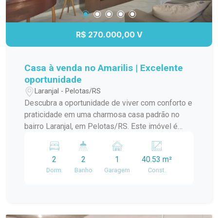
R$ 270.000,00 V
Casa à venda no Amarilis | Excelente
oportunidade
Laranjal - Pelotas/RS
Descubra a oportunidade de viver com conforto e
praticidade em uma charmosa casa padrão no
bairro Laranjal, em Pelotas/RS. Este imóvel é
ideal para quem busca um lar aconchegante e
bem localizado. A casa conta com amplos
2
2
1
40.53 m²
ambientes, proporcionando uma ótima circulação
Dorm.
Banho
Garagem
Const.
e iluminação natural. A sala de estar é perfeita
para momentos em família, enquanto a cozinha
integrada oferece funcionalidade e espaço para
suas receitas favoritas. O dormitório é arejado e