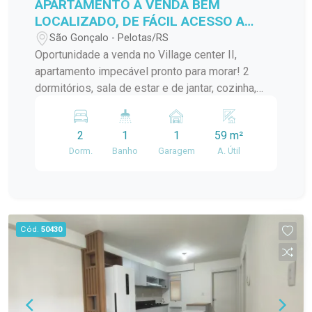
APARTAMENTO A VENDA BEM
LOCALIZADO, DE FÁCIL ACESSO A
VÁRIOS PONTOS DA CIDADE!
São Gonçalo - Pelotas/RS
Oportunidade a venda no Village center II,
apartamento impecável pronto para morar! 2
dormitórios, sala de estar e de jantar, cozinha,
banheiro, lavanderia.... Localização ideal para
quem busca praticidade no dia a dia!
2
1
1
59 m²
Dorm.
Banho
Garagem
A. Útil
Cód.
50430