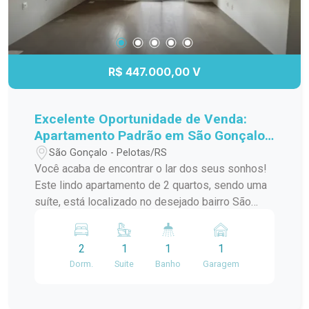
R$ 447.000,00 V
Excelente Oportunidade de Venda:
Apartamento Padrão em São Gonçalo,
Pelotas/RS
São Gonçalo - Pelotas/RS
Você acaba de encontrar o lar dos seus sonhos!
Este lindo apartamento de 2 quartos, sendo uma
suíte, está localizado no desejado bairro São
Gonçalo, a poucos passos do Shopping Pelotas
e do Fórum. Com uma sacada charmosa e
2
1
1
1
churrasqueira, este espaço é perfeito para
Dorm.
Suite
Banho
Garagem
receber amigos e familiares em momentos de
descontração. O apartamento conta com uma
infraestrutura de lazer completa, incluindo piscina