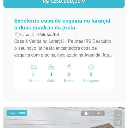
R$ 1.250.000,00 V
Excelente casa de esquina no laranjal
a duas quadras da praia
Laranjal - Pelotas/RS
Casa à Venda no Laranjal - Pelotas/RS Descubra
o seu novo lar nesta encantadora casa de
esquina com piscina, localizada na Avenida José
Maria da Fontoura, a apenas uma quadra da beira
da praia. Com 240 m² de área construída, este
3
1
2
2
sobrado é ideal para quem busca conforto e
Dorm.
Suite
Banho
Garagens
praticidade. No térreo, você encontrará uma
ampla sala/cozinha integrada, equipada com
todos os utensílios necessários e uma
churrasqueira perfeita para os momentos de
confraternização. O ambiente ainda conta com
Cód.
50434
Exclusivo
uma aconchegante lareira e um jardim de inverno
que traz luz natural e frescor ao espaço. Além