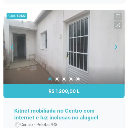
família; Cozinha funcional, com ótimo
aproveitamento do espaço; Banheiro completo;
Cód.
50422
Apartamento localizado no 3º andar,
proporcionando mais privacidade, boa ventilação
e excelente iluminação natural. Localização
Localizado na Avenida Duque de Caxias, o
Residencial Estrela Gaúcha oferece fácil acesso
aos principais pontos da cidade. O imóvel está
próximo a supermercados, escolas, farmácias,
transporte público e diversos comércios e
serviços, trazendo mais praticidade para o dia a
dia. Agende sua visita. Não perca a oportunidade
de conhecer este apartamento. Entre em contato
R$ 1.200,00 L
e agende sua visita para descobrir tudo o que
este imóvel tem a oferecer!
Kitnet mobiliada no Centro com
internet e luz inclusas no aluguel
Centro - Pelotas/RS