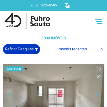
(053) 3025-8585
3000 IMÓVEIS
Refinar Pesquisa
Cód.
50443