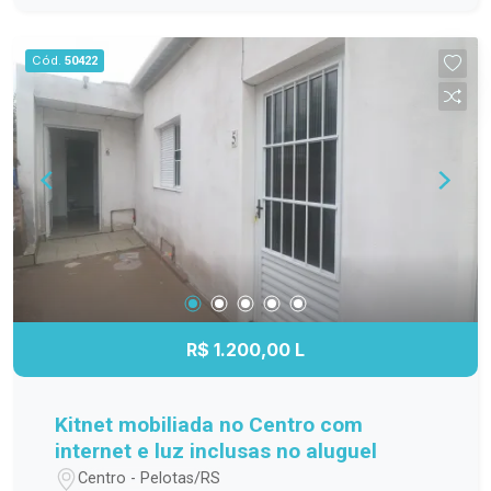
família; Cozinha funcional, com ótimo
aproveitamento do espaço; Banheiro completo;
Cód.
50422
Apartamento localizado no 3º andar,
proporcionando mais privacidade, boa ventilação
e excelente iluminação natural. Localização
Localizado na Avenida Duque de Caxias, o
Residencial Estrela Gaúcha oferece fácil acesso
aos principais pontos da cidade. O imóvel está
próximo a supermercados, escolas, farmácias,
transporte público e diversos comércios e
serviços, trazendo mais praticidade para o dia a
dia. Agende sua visita. Não perca a oportunidade
de conhecer este apartamento. Entre em contato
R$ 1.200,00 L
e agende sua visita para descobrir tudo o que
este imóvel tem a oferecer!
Kitnet mobiliada no Centro com
internet e luz inclusas no aluguel
Centro - Pelotas/RS