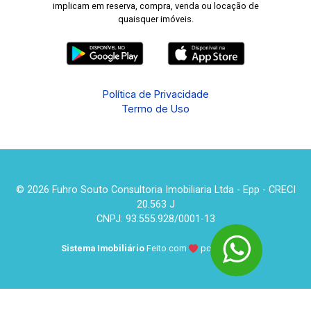
implicam em reserva, compra, venda ou locação de
quaisquer imóveis.
Política de Privacidade
Termo de Uso
© 2026 Fuhro Souto Consultoria Imobiliaria Ltda - Epp - CRECI
20.563 J
CNPJ: 93.555.928/0001-13
Sistema Imobiliário
Feito com
por
KUROLE