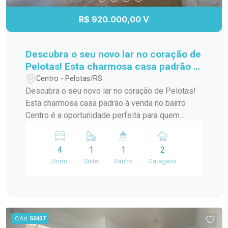
R$ 920.000,00 V
Descubra o seu novo lar no coração de
Pelotas! Esta charmosa casa padrão à
venda no bairro Centro é a
Centro - Pelotas/RS
oportunidade perfeita para quem
Descubra o seu novo lar no coração de Pelotas!
busca conforto e praticidade. Com
Esta charmosa casa padrão à venda no bairro
uma localização privilegiada, você
Centro é a oportunidade perfeita para quem
estará a poucos passos de diversas
busca conforto e praticidade. Com uma
comodidades,
localização privilegiada, você estará a poucos
4
1
1
2
passos de diversas comodidades, como
Dorm.
Suite
Banho
Garagens
supermercados, restaurantes, lojas e escolas. A
casa possui um layout funcional, com amplos
espaços internos que garantem conforto para
você e sua família. Os quartos são arejados e
iluminados, proporcionando um ambiente
Cód.
50437
acolhedor. A sala de estar é ideal para receber