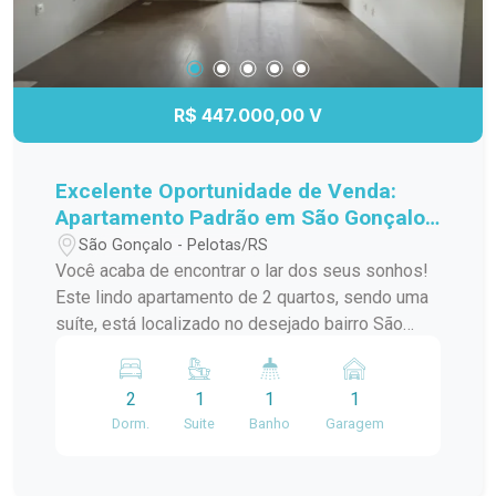
R$ 447.000,00 V
Excelente Oportunidade de Venda:
Apartamento Padrão em São Gonçalo,
Pelotas/RS
São Gonçalo - Pelotas/RS
Você acaba de encontrar o lar dos seus sonhos!
Este lindo apartamento de 2 quartos, sendo uma
suíte, está localizado no desejado bairro São
Gonçalo, a poucos passos do Shopping Pelotas
e do Fórum. Com uma sacada charmosa e
2
1
1
1
churrasqueira, este espaço é perfeito para
Dorm.
Suite
Banho
Garagem
receber amigos e familiares em momentos de
descontração. O apartamento conta com uma
infraestrutura de lazer completa, incluindo piscina