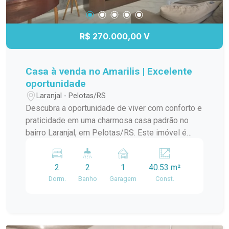
R$ 270.000,00 V
Casa à venda no Amarilis | Excelente
oportunidade
Laranjal - Pelotas/RS
Descubra a oportunidade de viver com conforto e
praticidade em uma charmosa casa padrão no
bairro Laranjal, em Pelotas/RS. Este imóvel é
ideal para quem busca um lar aconchegante e
bem localizado. A casa conta com amplos
2
2
1
40.53 m²
ambientes, proporcionando uma ótima circulação
Dorm.
Banho
Garagem
Const.
e iluminação natural. A sala de estar é perfeita
para momentos em família, enquanto a cozinha
integrada oferece funcionalidade e espaço para
suas receitas favoritas. O dormitório é arejado e