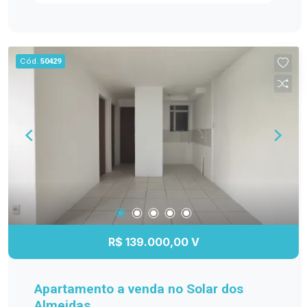
ambientes bem distribuídos e funcionais. Entre
os diferenciais, destacam-se os móveis
planejados na cozinha, sala de estar, banheiro e
dormitório principal, proporcionando mais
Cód.
50429
organização e elegância. O banheiro possui box
de vidro, e o quarto principal conta com ar-
condicionado, garantindo maior conforto em
todas as estações. A sacada com churrasqueira é
perfeita para reunir a família e os amigos, além
de oferecer a possibilidade de fechamento em
vidro, agregando ainda mais conforto e
valorização ao imóvel. Se você procura um
apartamento moderno, bem equipado e pronto
para receber sua família, esta é a oportunidade
ideal! Entre em contato e agende sua visita!
R$ 139.000,00 V
Apartamento a venda no Solar dos
Almeidas.