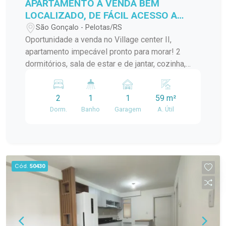
APARTAMENTO A VENDA BEM
LOCALIZADO, DE FÁCIL ACESSO A
VÁRIOS PONTOS DA CIDADE!
São Gonçalo - Pelotas/RS
Oportunidade a venda no Village center II,
apartamento impecável pronto para morar! 2
dormitórios, sala de estar e de jantar, cozinha,
banheiro, lavanderia.... Localização ideal para
quem busca praticidade no dia a dia!
2
1
1
59 m²
Dorm.
Banho
Garagem
A. Útil
Cód.
50430