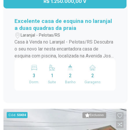
R$ 1.250.000,00 V
Excelente casa de esquina no laranjal
a duas quadras da praia
Laranjal - Pelotas/RS
Casa à Venda no Laranjal - Pelotas/RS Descubra
o seu novo lar nesta encantadora casa de
esquina com piscina, localizada na Avenida José
Maria da Fontoura, a apenas uma quadra da beira
da praia. Com 240 m² de área construída, este
3
1
2
2
sobrado é ideal para quem busca conforto e
Dorm.
Suite
Banho
Garagens
praticidade. No térreo, você encontrará uma
ampla sala/cozinha integrada, equipada com
todos os utensílios necessários e uma
churrasqueira perfeita para os momentos de
confraternização. O ambiente ainda conta com
Cód.
50434
Exclusivo
uma aconchegante lareira e um jardim de inverno
que traz luz natural e frescor ao espaço. Além