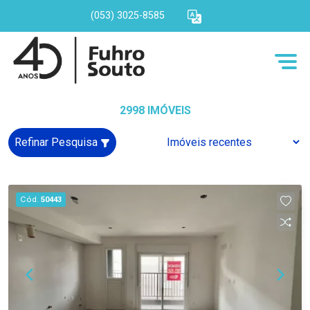
(053) 3025-8585
2998 IMÓVEIS
Refinar Pesquisa
Cód.
50443