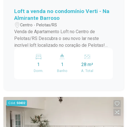
Loft a venda no condomínio Verti - Na
Almirante Barroso
Centro - Pelotas/RS
Venda de Apartamento Loft no Centro de
Pelotas/RS Descubra o seu novo lar neste
incrível loft localizado no coração de Pelotas!
Este apartamento padrão, em um condomínio em
construção, oferece o melhor da modernidade e
1
1
28 m²
conforto, ideal para quem busca praticidade e
Dorm.
Banho
A. Total
estilo de vida urbano. Com uma localização
privilegiada no centro da cidade, você estará a
poucos passos de tudo que precisa:
restaurantes, lojas, cafés e opções de
entretenimento. O condomínio conta com uma
Cód.
50432
infraestrutura de lazer completa, perfeita para
relaxar e aproveitar momentos especiais com
amigos e familiares. O loft possui um design
contemporâneo, aproveitando ao máximo a