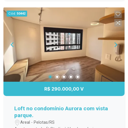
para os dias quentes, salão de festas para suas
comemorações, espaço gourmet para preparar
Cód.
50442
refeições especiais, quadra poliesportiva para os
amantes de esportes e um playground seguro e
divertido para as crianças. Não perca a chance de
viver em um lugar que une conforto, praticidade e
lazer. Agende sua visita e venha conhecer esse
incrível apartamento!
R$ 290.000,00 V
Loft no condomínio Aurora com vista
parque.
Areal - Pelotas/RS