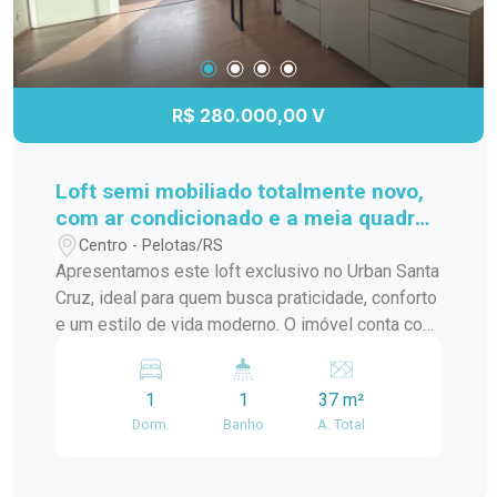
R$ 280.000,00 V
Loft semi mobiliado totalmente novo,
com ar condicionado e a meia quadra
da ucpel
Centro - Pelotas/RS
Apresentamos este loft exclusivo no Urban Santa
Cruz, ideal para quem busca praticidade, conforto
e um estilo de vida moderno. O imóvel conta com
ambiente integrado, excelente aproveitamento de
espaço, acabamentos contemporâneos e ótima
1
1
37 m²
iluminação natural, proporcionando um clima
Dorm.
Banho
A. Total
aconchegante e funcional. Localizado em um
empreendimento moderno, com infraestrutura
completa, segurança e áreas comuns planejadas