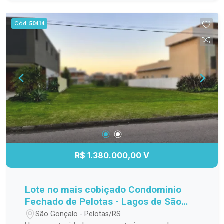
para o seu bem-estar. Perfeito para morar ou
investir, em uma região valorizada e de fácil
Cód.
50414
acesso a serviços, comércio e lazer. Localização
estratégica Design moderno e funcional Ideal
para moradia ou investimento
R$ 1.380.000,00 V
Lote no mais cobiçado Condominio
Fechado de Pelotas - Lagos de São
Gonçalo!
São Gonçalo - Pelotas/RS