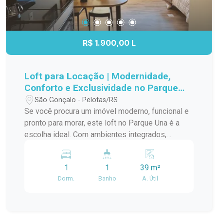
R$ 1.900,00 L
Loft para Locação | Modernidade,
Conforto e Exclusividade no Parque
Una
São Gonçalo - Pelotas/RS
Se você procura um imóvel moderno, funcional e
pronto para morar, este loft no Parque Una é a
escolha ideal. Com ambientes integrados,
mobiliário completo e acabamento
contemporâneo, oferece praticidade, conforto e
1
1
39 m²
um estilo de vida único em um dos bairros mais
Dorm.
Banho
A. Útil
valorizados de Pelotas. O imóvel é totalmente
mobiliado e conta com móveis planejados,
proporcionando excelente aproveitamento dos
espaços. A sala de estar dispõe de sofá, tapete,