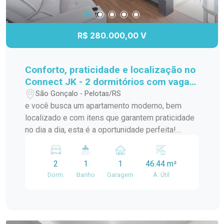
R$ 280.000,00 V
Conforto, praticidade e localização no
Connect JK - 2 dormitórios com vaga
privativa!
São Gonçalo - Pelotas/RS
e você busca um apartamento moderno, bem
localizado e com itens que garantem praticidade
no dia a dia, esta é a oportunidade perfeita!
Localizado no segundo andar do Condomínio
Connect JK, na Av. JK de Oliveira, este imóvel
2
1
1
46.44 m²
oferece tudo que você precisa para morar bem e
Dorm.
Banho
Garagem
A. Útil
com comodidade. A poucos metros do Carrefour,
Village Center, McDonalds e com fácil acesso à
Av. Bento Gonçalves, você estará cercado por
comércios, serviços e opções de transporte.