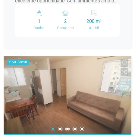
excelente oportunidade. Com ambientes amplos
e bem distribuídos, ela atende perfeitamente
tanto quem deseja morar com qualidade quanto
1
2
200 m²
quem busca um espaço para instalar seu
Banho
Garagens
A. Útil
negócio. O imóvel conta com 2 dormitórios
amplos, 1 banheiro, sala de estar, cozinha,
churrasqueira, pátio privativo e 2 vagas de
estacionamento, oferecendo praticidade e
conforto para o dia a dia. Sua estrutura permite
Cód.
50390
utilização tanto residencial quanto comercial,
sendo ideal para escritórios, consultórios,
clínicas, ateliês, pequenos comércios ou
prestadores de serviços, além de proporcionar
um excelente ambiente para moradia.
Diferenciais do imóvel: 2 dormitórios amplos;
Sala de estar; Cozinha; 1 banheiro; Churrasqueira;
Pátio privativo; 2 vagas de estacionamento
descobertas; Ambientes amplos e bem
distribuídos; Excelente opção para uso