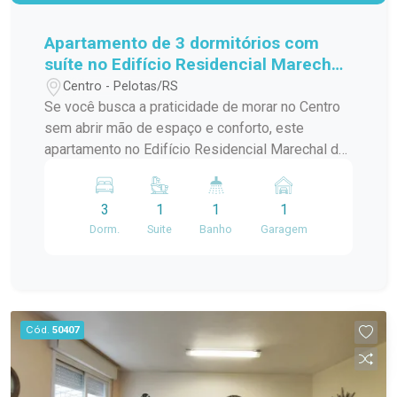
Apartamento de 3 dormitórios com
suíte no Edifício Residencial Marechal
de Ferro - Centro - Pelotas
Centro - Pelotas/RS
Se você busca a praticidade de morar no Centro
sem abrir mão de espaço e conforto, este
apartamento no Edifício Residencial Marechal de
Ferro é uma excelente opção. Com ambientes
amplos, bem distribuídos e funcionais, o imóvel
3
1
1
1
oferece uma rotina mais prática para toda a
Dorm.
Suite
Banho
Garagem
família, em uma das localizações mais
tradicionais da cidade. Localização: Localizado
na tradicional Avenida Marechal Floriano, quase
em frente ao Pop Center e próximo ao prédio da
Receita Federal, o apartamento está inserido em
Cód.
50407
uma das regiões mais completas de Pelotas.
Além da excelente mobilidade, você terá fácil
acesso a supermercados, farmácias, bancos,