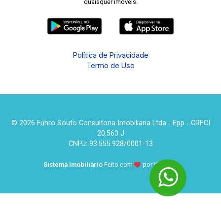
quaisquer imóveis.
Política de Privacidade
Termo de Uso
© 2026 Fuhro Souto Consultoria Imobiliaria Ltda - Epp - CRECI
20.563 J
CNPJ: 93.555.928/0001-13
Sistema Imobiliário
Feito com
por
KUROLE