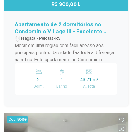
oportunidade para quem busca conforto,
R$ 900,00 L
localização privilegiada e um imóvel com
múltiplas possibilidades.
Apartamento de 2 dormitórios no
Condomínio Village III - Excelente
localização na Avenida Duque de
Fragata - Pelotas/RS
Caxias
Morar em uma região com fácil acesso aos
principais pontos da cidade faz toda a diferença
na rotina. Este apartamento no Condomínio
Village III reúne praticidade, conforto e uma
localização estratégica, sendo uma excelente
2
1
43.71 m²
opção para quem busca qualidade de vida,
Dorm.
Banho
A. Total
mobilidade e conveniência em um dos endereços
mais bem conectados da cidade. Localização:
Localizado na Avenida Duque de Caxias, o imóvel
está em uma região que oferece tudo o que você
precisa no dia a dia. Fica próximo à FAMED, com
Cód.
50409
fácil acesso à Rodoviária, além de contar com
mercados, farmácias, transporte público e uma