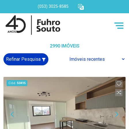
(053) 3025-8585
2990 IMÓVEIS
Refinar Pesquisa
Cód.
50415