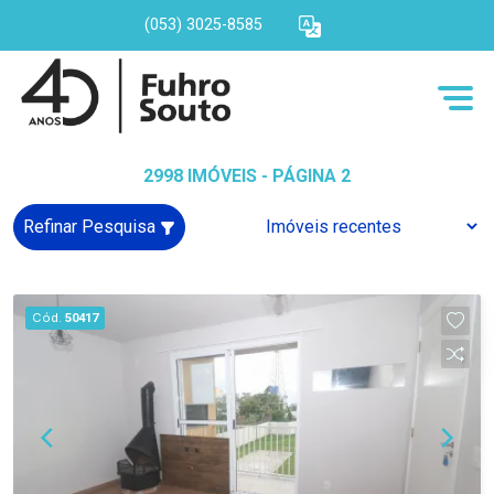
(053) 3025-8585
2998 IMÓVEIS - PÁGINA 2
Refinar Pesquisa
Cód.
50417