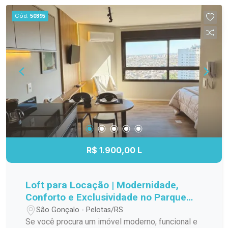
boa infraestrutura de lazer, este imóvel reúne
lazer para toda a família. Entre em contato e
Cód.
50395
características que favorecem uma rotina
agende sua visita! Seu novo lar pode estar aqui.
confortável e funcional. Entre em contato para
mais informações e agende sua visita.
R$ 1.900,00 L
Loft para Locação | Modernidade,
Conforto e Exclusividade no Parque
Una
São Gonçalo - Pelotas/RS
Se você procura um imóvel moderno, funcional e