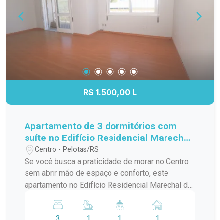
um apartamento que combina localização
estratégica, praticidade e conforto para facilitar o
seu dia a dia.
R$ 1.500,00 L
Apartamento de 3 dormitórios com
suíte no Edifício Residencial Marechal
de Ferro - Centro - Pelotas
Centro - Pelotas/RS
Se você busca a praticidade de morar no Centro
sem abrir mão de espaço e conforto, este
apartamento no Edifício Residencial Marechal de
Ferro é uma excelente opção. Com ambientes
amplos, bem distribuídos e funcionais, o imóvel
3
1
1
1