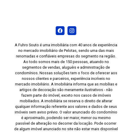
cozinha, dormitório e banheiro, oferecendo mais
organização. Piso laminado nas áreas sociais e
dormitórios, proporcionando conforto e um
ambiente acolhedor. Revestimento cerâmico nas
áreas molhadas, facilitando a limpeza e a
manutenção. Janela com rede de proteção,
oferecendo mais segurança para famílias com
A Fuhro Souto é uma imobiliária com 40 anos de experiência
no mercado imobiliário de Pelotas, sendo uma das mais
crianças e animais de estimação. Ar-
renomadas e confiáveis empresas do segmento na região.
condicionado split instalado no dormitório
Ao todo somos mais de 150 pessoas, atuando no
principal. Se você procura um apartamento que
segmentos de vendas, aluguéis e administração de
ofereça conforto, praticidade e uma excelente
condomínios. Nossas soluções tem o foco de oferecer aos
nossos clientes e parceiros, experiência incríveis no
localização, esta é uma ótima oportunidade.
mercado imobiliário. A Imobiliária informa que as mobílias e
Agende sua visita e conheça pessoalmente
artigos de decoração são meramente ilustrativos - não
todos os detalhes deste imóvel no Condomínio
fazem parte do imóvel, exceto nos casos de imóveis
mobiliados. A imobiliária se reserva o direito de alterar
Albatroz.
qualquer informação referente aos valores e dados de seus
imóveis sem aviso prévio. O valor anunciado do condomínio
é aproximado, podendo ser maior, menor ou mesmo
passível de alteração no decorrer da locação. Pode ocorrer
de algum imóvel anunciado no site não estar mais disponível