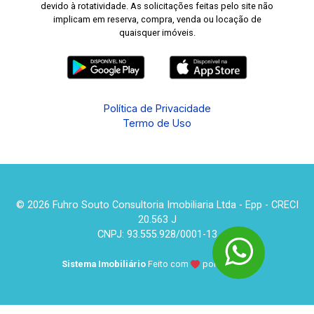
devido à rotatividade. As solicitações feitas pelo site não
implicam em reserva, compra, venda ou locação de
quaisquer imóveis.
Política de Privacidade
Termo de Uso
© 2026 Fuhro Souto Consultoria Imobiliaria Ltda - Epp - CRECI
20.563 J
CNPJ: 93.555.928/0001-13
Sistema Imobiliário
Feito com
por
KUROLE