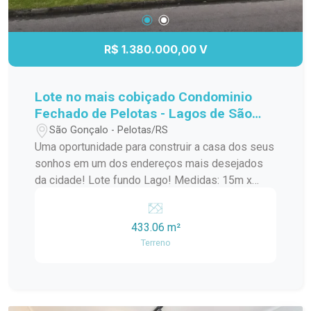
mais informações e agende sua visita.
R$ 1.380.000,00 V
Lote no mais cobiçado Condominio
Fechado de Pelotas - Lagos de São
Gonçalo!
São Gonçalo - Pelotas/RS
Uma oportunidade para construir a casa dos seus
sonhos em um dos endereços mais desejados
da cidade! Lote fundo Lago! Medidas: 15m x
30m Área total: 433,06 m² Amplo espaço para
projeto residencial de alto padrão Excelente
433.06 m²
aproveitamento do terreno Ideal para quem busca
Terreno
conforto, privacidade e qualidade de vida Invista
em um terreno diferenciado, com metragem
generosa e inúmeras possibilidades para criar
um projeto exclusivo para sua família.