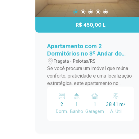
R$ 450,00 L
Apartamento com 2
Dormitórios no 3º Andar do
Residencial Estrela Gaúcha -
Fragata - Pelotas/RS
Excelente Localização
Se você procura um imóvel que reúna
conforto, praticidade e uma localização
estratégica, este apartamento no
Residencial Estrela Gaúcha é uma
excelente oportunidade. Com
2
1
1
38.41 m²
ambientes bem distribuídos e ótima
Dorm.
Banho
Garagem
A. Útil
iluminação natural, é ideal para quem
deseja viver com comodidade no dia a
dia. Características do imóvel: 2
dormitórios bem iluminados e arejados;