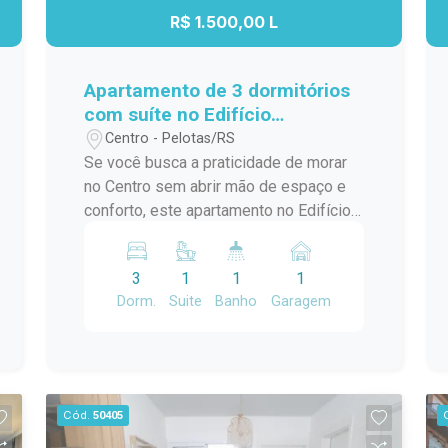
conta do espaçoso salão de festas
R$ 1.500,00 L
com churrasqueira, ideal para reunir
familiares e amigos em momentos
especiais. Uma excelente oportunidade
Apartamento de 3 dormitórios
para quem busca conforto, localização
com suíte no Edifício
privilegiada e um imóvel com múltiplas
Residencial Marechal de Ferro
Centro - Pelotas/RS
possibilidades.
- Centro - Pelotas
Se você busca a praticidade de morar
no Centro sem abrir mão de espaço e
conforto, este apartamento no Edifício
Residencial Marechal de Ferro é uma
excelente opção. Com ambientes
3
1
1
1
amplos, bem distribuídos e funcionais,
Dorm.
Suite
Banho
Garagem
o imóvel oferece uma rotina mais
prática para toda a família, em uma das
localizações mais tradicionais da
cidade. Localização: Localizado na
tradicional Avenida Marechal Floriano,
Cód.
50405
quase em frente ao Pop Center e