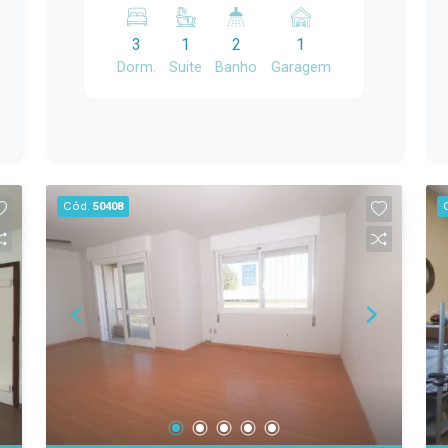
e com uma excelente área de lazer,
esta é a oportunidade ideal! Com 200
3
1
2
1
m² de área construída, o imóvel conta
Dorm.
Suite
Banho
Garagem
com: 3 dormitórios, sendo 1 suíte; Sala
de estar com lareira; Cozinha; Banheiro
social; Área frontal coberta; Corredor
lateral aberto; Portão eletrônico; Amplo
salão de festas com churrasqueira;
Área de serviço; Duas salas adicionais,
Cód.
50408
ideais para escritório, consultório,
ateliê, depósito ou espaço de apoio. A
planta versátil permite diversas
possibilidades de uso, sendo perfeita
para famílias que valorizam ambientes
amplos, para quem deseja mais
privacidade entre os moradores ou até
mesmo para quem pretende unir
moradia e trabalho no mesmo
endereço. O grande destaque fica por