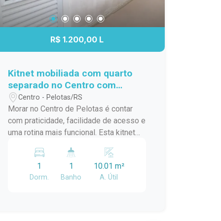
R$ 1.200,00 L
Kitnet mobiliada com quarto
separado no Centro com
internet e luz inclusas
Centro - Pelotas/RS
Morar no Centro de Pelotas é contar
com praticidade, facilidade de acesso e
uma rotina mais funcional. Esta kitnet
oferece um espaço organizado e
confortável, com ambientes separados
1
1
10.01 m²
que proporcionam mais privacidade e
Dorm.
Banho
A. Útil
melhor aproveitamento dos espaços.
Localização: O imóvel está localizado
no Centro de Pelotas, na Rua Gonçalves
Chaves, próximo ao Supermercado