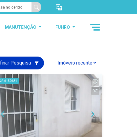
MANUTENÇÃO
FUHRO
finar Pesquisa
Cód.
50421