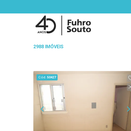
2988 IMÓVEIS
Cód.
50427