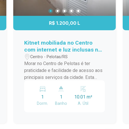
R$ 1.200,00 L
Kitnet mobiliada no Centro
com internet e luz inclusas no
aluguel
Centro - Pelotas/RS
Morar no Centro de Pelotas é ter
praticidade e facilidade de acesso aos
principais serviços da cidade. Esta
kitnet oferece um ambiente funcional e
mobiliado, ideal para quem busca uma
1
1
10.01 m²
moradia compacta, organizada e com
Dorm.
Banho
A. Útil
as principais comodidades para o dia a
dia. Localização: O imóvel está
localizado no Centro de Pelotas, na Rua
Gonçalves Chaves, próximo ao