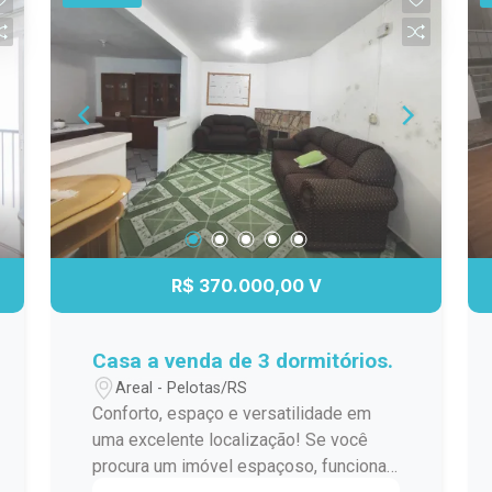
segurança e áreas comuns planejadas
elétrica inclusas no valor do aluguel.
para o seu bem-estar. Perfeito para
Possui tanque instalado, agregando
morar ou investir, em uma região
funcionalidade ao imóvel. Localização
valorizada e de fácil acesso a serviços,
central próxima ao Supermercado
comércio e lazer. Localização
Paraíso. Ideal para estudantes,
estratégica Design moderno e funcional
trabalhadores ou casais que buscam
Ideal para moradia ou investimento
um imóvel prático, mobiliado e com
localização estratégica no Centro de
Pelotas. Entre em contato para mais
informações e agende sua visita.
R$ 370.000,00 V
Casa a venda de 3 dormitórios.
Areal - Pelotas/RS
Conforto, espaço e versatilidade em
uma excelente localização! Se você
procura um imóvel espaçoso, funcional