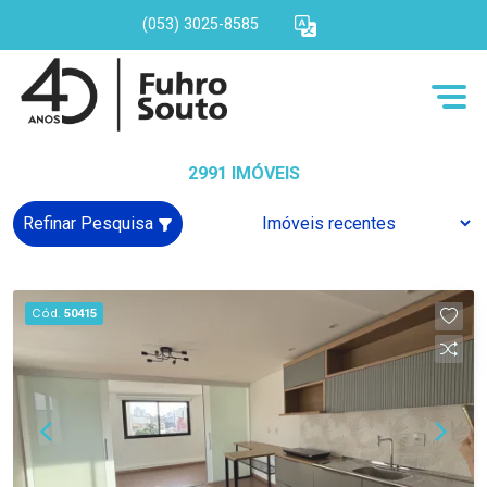
(053) 3025-8585
2991 IMÓVEIS
Refinar Pesquisa
Cód.
50415