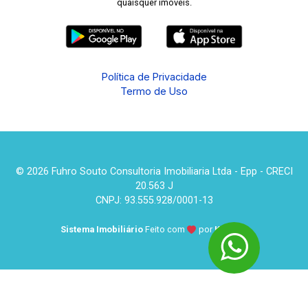
quaisquer imóveis.
Política de Privacidade
Termo de Uso
© 2026 Fuhro Souto Consultoria Imobiliaria Ltda - Epp - CRECI
20.563 J
CNPJ: 93.555.928/0001-13
Sistema Imobiliário
Feito com
por
KUROLE