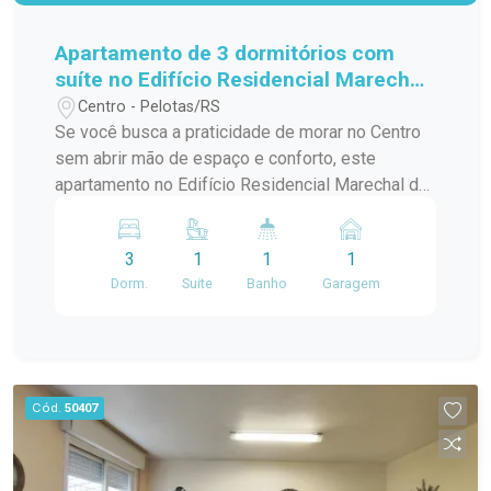
Apartamento de 3 dormitórios com
suíte no Edifício Residencial Marechal
de Ferro - Centro - Pelotas
Centro - Pelotas/RS
Se você busca a praticidade de morar no Centro
sem abrir mão de espaço e conforto, este
apartamento no Edifício Residencial Marechal de
Ferro é uma excelente opção. Com ambientes
amplos, bem distribuídos e funcionais, o imóvel
3
1
1
1
oferece uma rotina mais prática para toda a
Dorm.
Suite
Banho
Garagem
família, em uma das localizações mais
tradicionais da cidade. Localização: Localizado
na tradicional Avenida Marechal Floriano, quase
em frente ao Pop Center e próximo ao prédio da
Receita Federal, o apartamento está inserido em
Cód.
50407
uma das regiões mais completas de Pelotas.
Além da excelente mobilidade, você terá fácil
acesso a supermercados, farmácias, bancos,