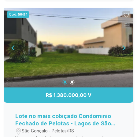
para o seu bem-estar. Perfeito para morar ou
investir, em uma região valorizada e de fácil
Cód.
50414
acesso a serviços, comércio e lazer. Localização
estratégica Design moderno e funcional Ideal
para moradia ou investimento
R$ 1.380.000,00 V
Lote no mais cobiçado Condominio
Fechado de Pelotas - Lagos de São
Gonçalo!
São Gonçalo - Pelotas/RS