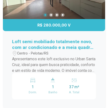
R$ 280.000,00 V
Loft semi mobiliado totalmente novo,
com ar condicionado e a meia quadra
da ucpel
Centro - Pelotas/RS
Apresentamos este loft exclusivo no Urban Santa
Cruz, ideal para quem busca praticidade, conforto
e um estilo de vida moderno. O imóvel conta com
ambiente integrado, excelente aproveitamento de
espaço, acabamentos contemporâneos e ótima
1
1
37 m²
iluminação natural, proporcionando um clima
Dorm.
Banho
A. Total
aconchegante e funcional. Localizado em um
empreendimento moderno, com infraestrutura
completa, segurança e áreas comuns planejadas