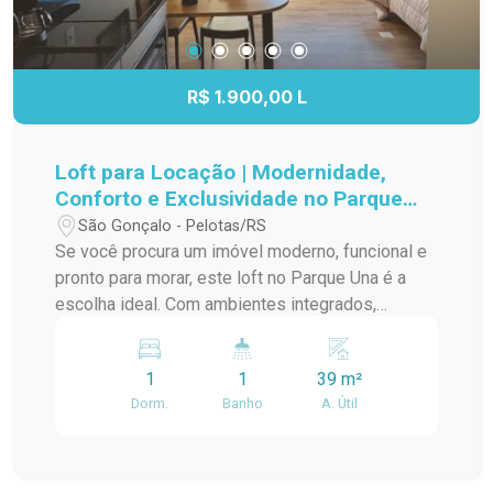
R$ 1.900,00 L
Loft para Locação | Modernidade,
Conforto e Exclusividade no Parque
Una
São Gonçalo - Pelotas/RS
Se você procura um imóvel moderno, funcional e
pronto para morar, este loft no Parque Una é a
escolha ideal. Com ambientes integrados,
mobiliário completo e acabamento
contemporâneo, oferece praticidade, conforto e
1
1
39 m²
um estilo de vida único em um dos bairros mais
Dorm.
Banho
A. Útil
valorizados de Pelotas. O imóvel é totalmente
mobiliado e conta com móveis planejados,
proporcionando excelente aproveitamento dos
espaços. A sala de estar dispõe de sofá, tapete,