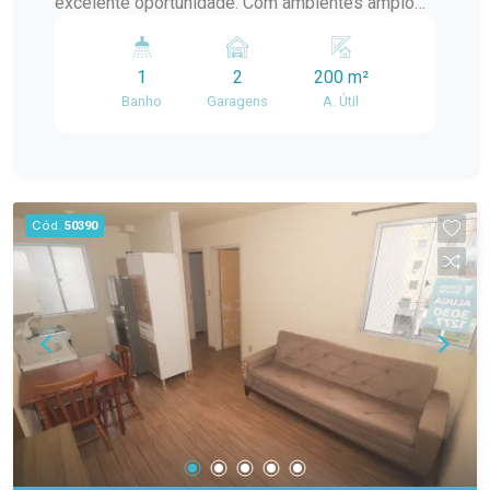
excelente oportunidade. Com ambientes amplos
e bem distribuídos, ela atende perfeitamente
tanto quem deseja morar com qualidade quanto
1
2
200 m²
quem busca um espaço para instalar seu
Banho
Garagens
A. Útil
negócio. O imóvel conta com 2 dormitórios
amplos, 1 banheiro, sala de estar, cozinha,
churrasqueira, pátio privativo e 2 vagas de
estacionamento, oferecendo praticidade e
conforto para o dia a dia. Sua estrutura permite
Cód.
50390
utilização tanto residencial quanto comercial,
sendo ideal para escritórios, consultórios,
clínicas, ateliês, pequenos comércios ou
prestadores de serviços, além de proporcionar
um excelente ambiente para moradia.
Diferenciais do imóvel: 2 dormitórios amplos;
Sala de estar; Cozinha; 1 banheiro; Churrasqueira;
Pátio privativo; 2 vagas de estacionamento
descobertas; Ambientes amplos e bem
distribuídos; Excelente opção para uso