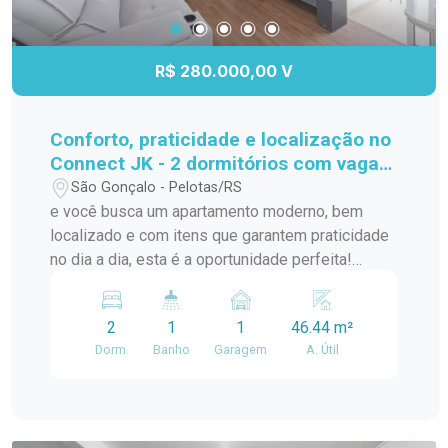
R$ 280.000,00 V
Conforto, praticidade e localização no
Connect JK - 2 dormitórios com vaga
privativa!
São Gonçalo - Pelotas/RS
e você busca um apartamento moderno, bem
localizado e com itens que garantem praticidade
no dia a dia, esta é a oportunidade perfeita!
Localizado no segundo andar do Condomínio
Connect JK, na Av. JK de Oliveira, este imóvel
2
1
1
46.44 m²
oferece tudo que você precisa para morar bem e
Dorm.
Banho
Garagem
A. Útil
com comodidade. A poucos metros do Carrefour,
Village Center, McDonalds e com fácil acesso à
Av. Bento Gonçalves, você estará cercado por
comércios, serviços e opções de transporte.