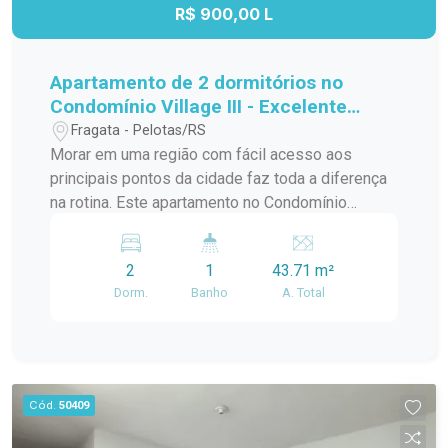
oportunidade para quem busca conforto,
R$ 900,00 L
localização privilegiada e um imóvel com
múltiplas possibilidades.
Apartamento de 2 dormitórios no
Condomínio Village III - Excelente
localização na Avenida Duque de
Fragata - Pelotas/RS
Caxias
Morar em uma região com fácil acesso aos
principais pontos da cidade faz toda a diferença
na rotina. Este apartamento no Condomínio
Village III reúne praticidade, conforto e uma
localização estratégica, sendo uma excelente
2
1
43.71 m²
opção para quem busca qualidade de vida,
Dorm.
Banho
A. Total
mobilidade e conveniência em um dos endereços
mais bem conectados da cidade. Localização:
Localizado na Avenida Duque de Caxias, o imóvel
está em uma região que oferece tudo o que você
precisa no dia a dia. Fica próximo à FAMED, com
Cód.
50409
fácil acesso à Rodoviária, além de contar com
mercados, farmácias, transporte público e uma