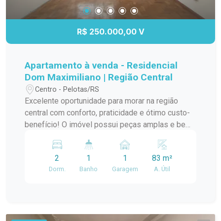
informações e agende sua visita!
R$ 250.000,00 V
Apartamento à venda - Residencial
Dom Maximiliano | Região Central
Centro - Pelotas/RS
Excelente oportunidade para morar na região
central com conforto, praticidade e ótimo custo-
benefício! O imóvel possui peças amplas e bem
distribuídas, oferecendo conforto e
funcionalidade para toda a família. Características
2
1
1
83 m²
do apartamento: 2 dormitórios 1 banheiro
Dorm.
Banho
Garagem
A. Útil
Banheiro auxiliar Quarto auxiliar, ideal para
escritório ou home office Sala de estar ampla e
aconchegante Área de serviço Dependência
auxiliar Box de vidro Vaga de garagem
Diferenciais: Peças grandes e bem iluminadas