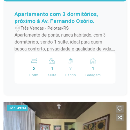
Apartamento com 3 dormitórios,
próximo á Av. Fernando Osório.
Três Vendas - Pelotas/RS
Apartamento de ponta, nunca habitado, com 3
dormitórios, sendo 1 suíte, ideal para quem
busca conforto, privacidade e qualidade de vida.
Destaques do imóvel: 3 dormitórios amplos 1
suíte Sacada com churrasqueira Excelente
3
1
2
1
posição solar e ventilação Apartamento de ponta
Dorm.
Suite
Banho
Garagem
Ambientes bem distribuídos Acabamentos
modernos Localização privilegiada, próximo à Av.
Fernando Osório! Perfeito para morar com
conforto ou investir em um imóvel novo e
valorizado.
Cód.
49913