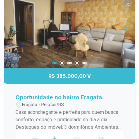
natural. A cozinha conta com área definida para
pia e eletrodomésticos, além de janela que
favorece ventilação direta. Localização
estratégica na Avenida Fernando Osório, no
Parque Paraíso, com parada de ônibus próxima,
facilitando o deslocamento. Nas imediações
você encontra a Escola de Educação Infantil
Amigos do Saber, Krolow Auto Peças e o
Treichel, além de diversos comércios e serviços
que tornam a rotina muito mais prática. Entre em
R$ 385.000,00 V
contato para mais informações e agende sua
visita. Este pode ser o imóvel ideal para você.
Oportunidade no bairro Fragata.
Fragata - Pelotas/RS
Casa aconchegante e perfeita para quem busca
conforto, espaço e praticidade no dia a dia.
Destaques do imóvel: 3 dormitórios Ambientes
amplos e bem iluminados Sala de estar