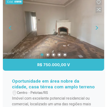
Cód.
49898
Condomínio de baixo custo Região central, com
fácil acesso a comércio, escolas e serviços
Estrutura do condomínio: Cerca elétrica Interfone
Portão eletrônico Pátio coletivo Churrasqueira
Ideal para quem busca espaço, segurança e
praticidade em uma excelente localização. Entre
em contato para mais informações e agende sua
visita!
R$ 750.000,00 V
Oportunidade em área nobre da
cidade, casa térrea com amplo terreno
Centro - Pelotas/RS
Imóvel com excelente potencial residencial ou
comercial, localizado um uma das regiões mais