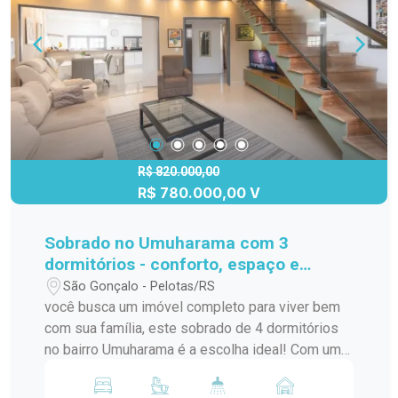
ônibus, garantindo praticidade no seu dia a dia.
Entre em contato agora mesmo e agende uma
visita para conhecer este imóvel!
R$ 820.000,00
R$ 780.000,00 V
Sobrado no Umuharama com 3
dormitórios - conforto, espaço e
excelente oportunidade!
São Gonçalo - Pelotas/RS
você busca um imóvel completo para viver bem
com sua família, este sobrado de 4 dormitórios
no bairro Umuharama é a escolha ideal! Com uma
planta bem distribuída, o imóvel oferece uma sala
de estar aconchegante, integrada à sala de jantar,