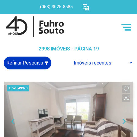
(053) 3025-8585
2998 IMÓVEIS - PÁGINA 19
Refinar Pesquisa
Cód.
49920