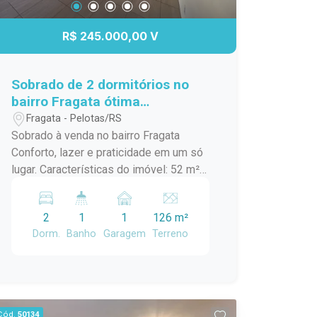
R$ 245.000,00 V
Sobrado de 2 dormitórios no
bairro Fragata ótima
localização
Fragata - Pelotas/RS
Sobrado à venda no bairro Fragata
Conforto, lazer e praticidade em um só
lugar. Características do imóvel: 52 m²
de área privativa 2 dormitórios Sala de
estar aconchegante Cozinha funcional
2
1
1
126 m²
Banheiro com box de vidro Área com
Dorm.
Banho
Garagem
Terreno
lareira e churrasqueira Garagem Ar-
condicionado instalado Infraestrutura
do condomínio: Salão de festas
Quiosque Pracinha para as crianças
Localizado no bairro Fragata, com fácil
Cód.
50134