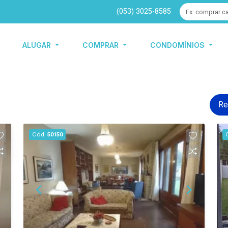
(053) 3025-8585
ALUGAR
COMPRAR
CONDOMÍNIOS
Re
Cód.
50150