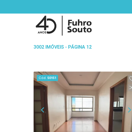
3002 IMÓVEIS - PÁGINA 12
Cód.
50151