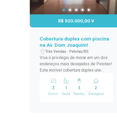
R$ 920.000,00 V
Cobertura duplex com piscina
na Av. Dom Joaquim!
Três Vendas - Pelotas/RS
Viva o privilégio de morar em um dos
endereços mais desejados de Pelotas!
Esta incrível cobertura duplex une
conforto, sofisticação e exclusividade
em um imóvel pensado para quem
3
1
3
2
valoriza espaço e qualidade de vida.
Dorm.
Suite
Banho
Garagens
Destaques do imóvel: Ambientes
amplos e bem distribuídos em dois
pavimentos Área social integrada,
perfeita para receber amigos e família