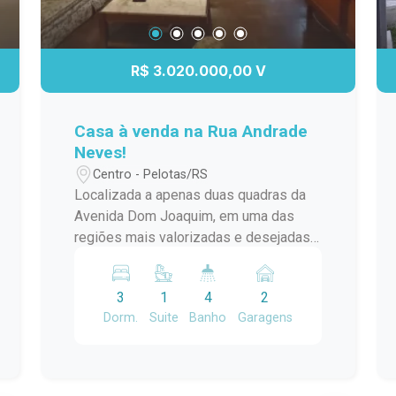
R$ 3.020.000,00 V
Casa à venda na Rua Andrade
Neves!
Centro - Pelotas/RS
Localizada a apenas duas quadras da
Avenida Dom Joaquim, em uma das
regiões mais valorizadas e desejadas
da cidade, esta propriedade encanta
pelo espaço, elegância e potencial. São
3
1
4
2
20 metros de frente por 36 metros de
Dorm.
Suite
Banho
Garagens
profundidade, totalizando um amplo
terreno que proporciona conforto,
privacidade e inúmeras possibilidades
de aproveitamento. A casa conta com