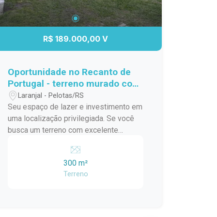
R$ 189.000,00 V
Oportunidade no Recanto de
Portugal - terreno murado com
piscina!
Laranjal - Pelotas/RS
Seu espaço de lazer e investimento em
uma localização privilegiada. Se você
busca um terreno com excelente
localização, potencial de valorização e
uma estrutura pronta para aproveitar
300 m²
bons momentos, esta é uma
Terreno
oportunidade que merece sua atenção.
Localizado no Recanto de Portugal,
entre o Centro de Pelotas e a Praia do
Laranjal, este terreno oferece a