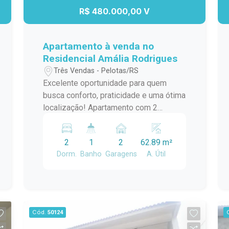
R$ 480.000,00 V
Apartamento à venda no
Residencial Amália Rodrigues
Três Vendas - Pelotas/RS
Excelente oportunidade para quem
busca conforto, praticidade e uma ótima
localização! Apartamento com 2
dormitórios, localizado próximo à
Avenida Dom Joaquim, em uma das
2
1
2
62.89 m²
regiões mais valorizadas da cidade.
Dorm.
Banho
Garagens
A. Útil
Excelente posição solar,
proporcionando ambientes iluminados
e agradáveis durante todo o dia. O
imóvel conta com: 2 dormitórios Sacada
com churrasqueira Sala de estar e jantar
Cód.
50124
integradas Cozinha funcional Banheiro