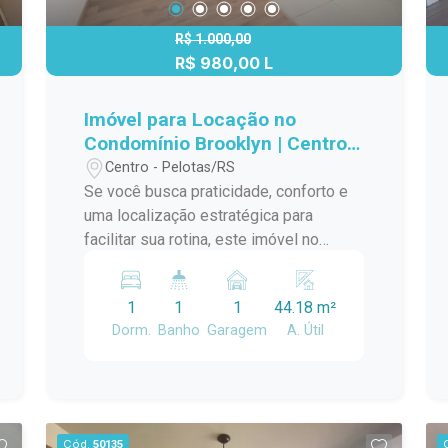
R$ 1.000,00
R$ 980,00 L
Imóvel para Locação no
Condomínio Brooklyn | Centro
Pelotas
Centro - Pelotas/RS
Se você busca praticidade, conforto e
uma localização estratégica para
facilitar sua rotina, este imóvel no
Condomínio Brooklyn é uma excelente
oportunidade. Com ambientes bem
1
1
1
44.18 m²
distribuídos, ótima iluminação natural e
Dorm.
Banho
Garagem
A. Útil
estrutura moderna, o imóvel oferece um
espaço funcional e acolhedor, ideal para
quem valoriza mobilidade urbana e
praticidade no dia a dia. Localizado no
Centro de Pelotas, a apenas 3 quadras
Cód.
50135