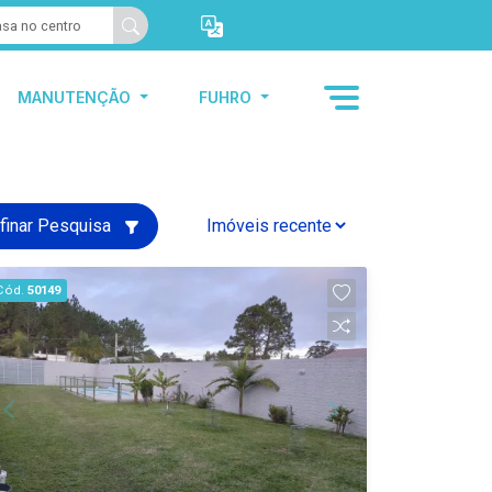
MANUTENÇÃO
FUHRO
finar Pesquisa
Cód.
50149