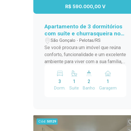
R$ 590.000,00 V
Apartamento de 3 dormitórios
com suíte e churrasqueira no
Vitta Garden Club.
São Gonçalo - Pelotas/RS
Se você procura um imóvel que reúna
conforto, funcionalidade e um excelente
ambiente para viver com a sua família,
este apartamento no Vitta Garden Club
é a escolha ideal. Com uma planta
3
1
2
1
moderna e bem distribuída, o imóvel
Dorm.
Suite
Banho
Garagem
conta com 3 dormitórios, sendo 1 suíte,
oferecendo privacidade e comodidade
para o dia a dia. A área social foi
projetada para integrar os ambientes e
proporcionar mais convivência, com
Cód.
50129
uma ampla sala de estar e jantar