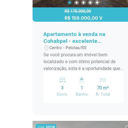
R$ 170.000,00
R$ 159.000,00 V
Apartamento à venda na
Cohabpel - excelente
oportunidade.
Centro - Pelotas/RS
Se você procura um imóvel bem
localizado e com ótimo potencial de
valorização, esta é a oportunidade que
estava esperando! Apartamento no 3º
andar, com 3 dormitórios, em um prédio
3
1
70 m²
tranquilo e com ambiente familiar,
Dorm.
Banho
A. Total
localizado próximo à Avenida Dom
Joaquim e a toda a conveniência que a
região oferece. Com valor
extremamente atrativo, este imóvel é
ideal para quem deseja investir ou criar
Cód.
50138