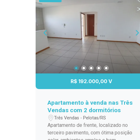
um lar com a sua personalidade,
aproveitando uma das melhores
localizações da Cohabpel. Destaques:
3 dormitórios 3º andar Prédio calmo e
bem localizado Próximo à Avenida Dom
Joaquim Fácil acesso a mercados,
farmácias, escolas e transporte
Excelente oportunidade de
investimento Imóveis com esta
localização e este valor são cada vez
mais raros. Agende sua visita e
R$ 192.000,00 V
descubra todo o potencial deste
apartamento!
Apartamento à venda nas Três
Vendas com 2 dormitórios
Três Vendas - Pelotas/RS
Apartamento de frente, localizado no
terceiro pavimento, com ótima posição