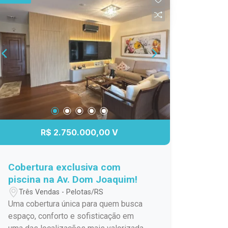
acesso a escolas, mercados e
diversos serviços. Ideal para quem
busca qualidade de vida e momentos
especiais com a família. Entre em
contato para mais informações e
agende sua visita.
R$ 2.750.000,00 V
Cobertura exclusiva com
piscina na Av. Dom Joaquim!
Três Vendas - Pelotas/RS
Uma cobertura única para quem busca
espaço, conforto e sofisticação em