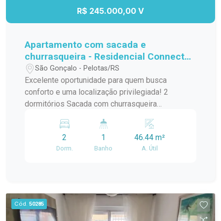
pelo preço. Imóveis nesta localização, com este
R$ 245.000,00 V
tamanho de terreno e por este valor, são cada
vez mais difíceis de encontrar. Entre em contato
para mais informações e agende sua visita.
Apartamento com sacada e
churrasqueira - Residencial Connect
Jk
São Gonçalo - Pelotas/RS
Excelente oportunidade para quem busca
conforto e uma localização privilegiada! 2
dormitórios Sacada com churrasqueira
Ensolarado e bem ventilado Ao lado do
Supermercado Carrefour Próximo a comércios,
2
1
46.44 m²
serviços e com fácil acesso às principais vias
Dorm.
Banho
A. Útil
Ideal para quem deseja praticidade e qualidade
de vida. Entre em contato e agende sua visita!
Cód.
50285