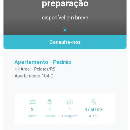
preparação
disponível em breve
Consulte-nos
Apartamento - Padrão
Areal - Pelotas/RS
Apartamento 104 G
2
1
1
47.50 m²
Dorm.
Banho
Garagem
A. Útil