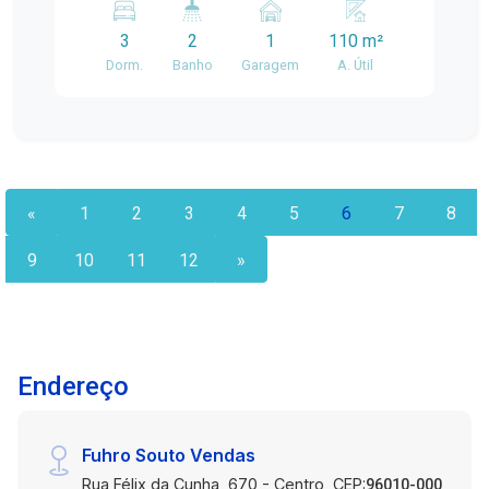
naturalmente Cozinha funcional e pratica
3
2
1
110 m²
Localizado em uma região estratégica,com
Dorm.
Banho
Garagem
A. Útil
fácilacesso a comércios, escolas, transporte
público e áreas de lazer
«
1
2
3
4
5
6
7
8
9
10
11
12
»
Endereço
Fuhro Souto Vendas
Rua Félix da Cunha, 670 - Centro, CEP:
96010-000