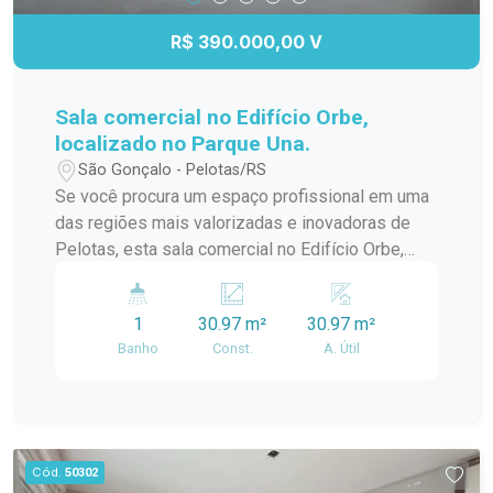
R$ 390.000,00 V
Sala comercial no Edifício Orbe,
localizado no Parque Una.
São Gonçalo - Pelotas/RS
Se você procura um espaço profissional em uma
das regiões mais valorizadas e inovadoras de
Pelotas, esta sala comercial no Edifício Orbe,
localizado no Parque Una, é a escolha ideal. O
imóvel reúne modernidade, excelente iluminação
1
30.97 m²
30.97 m²
natural e versatilidade, proporcionando o
Banho
Const.
A. Útil
ambiente perfeito para empresas que desejam
se destacar em um endereço de alto padrão e
grande visibilidade.
Cód.
50302