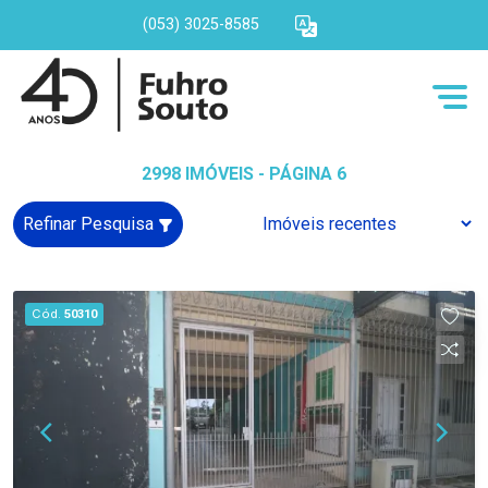
(053) 3025-8585
2998 IMÓVEIS - PÁGINA 6
Refinar Pesquisa
Cód.
50310