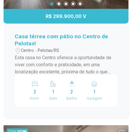
Banheira; Ambientes amplos e bem distribuídos;
Ampla sacada; Hidromassagem; Localizada em
R$ 299.900,00 V
condomínio, oferecendo mais segurança e
tranquilidade. Agende uma visita e venha
conhecer de perto essa incrível oportunidade. Um
Casa térrea com pátio no Centro de
imóvel pensado para quem valoriza conforto,
Pelotas!
espaço e qualidade de vida! #altopadrao#
Centro - Pelotas/RS
Esta casa no Centro oferece a oportunidade de
viver com conforto e praticidade, em uma
localização excelente, próxima de tudo o que
você precisa. Um diferencial importante: a casa
conta com um pátio, algo cada vez mais raro no
2
1
2
1
Centro da cidade! Características do imóvel: 02
Dorm.
Suite
Banho
Garagem
dormitórios, sendo 1 suíte com closet,
proporcionando mais conforto e privacidade. Sala
de estar ampla, com lareira, criando um ambiente
acolhedor e perfeito para relaxar. Cozinha e copa,
com ambientes integrados para maior
Cód.
50288