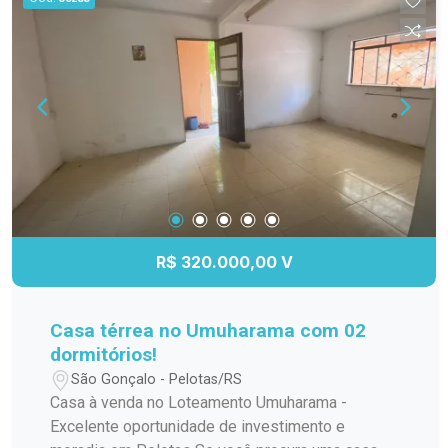
funcionalidade. 02 banheiros, bem distribuídos e
com acabamentos de qualidade. Pátio, ideal para
lazer, jardinagem ou até mesmo para quem tem
pets. Esse espaço é um grande diferencial na
região. Embora a casa não tenha garagem, há
possibilidade de alugar uma vaga nas
proximidades ou até adaptar para construir uma
garagem. Não perca a chance de morar no
coração da cidade, em uma casa com pátio, um
privilégio que você não encontra facilmente no
Centro!
R$ 320.000,00 V
Casa térrea no Umuharama com 02
dormitórios!
São Gonçalo - Pelotas/RS
Casa à venda no Loteamento Umuharama -
Excelente oportunidade de investimento e