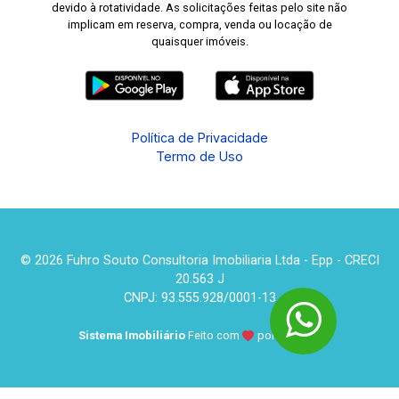
devido à rotatividade. As solicitações feitas pelo site não
implicam em reserva, compra, venda ou locação de
quaisquer imóveis.
Política de Privacidade
Termo de Uso
© 2026 Fuhro Souto Consultoria Imobiliaria Ltda - Epp - CRECI
20.563 J
CNPJ: 93.555.928/0001-13
Sistema Imobiliário
Feito com
por
KUROLE