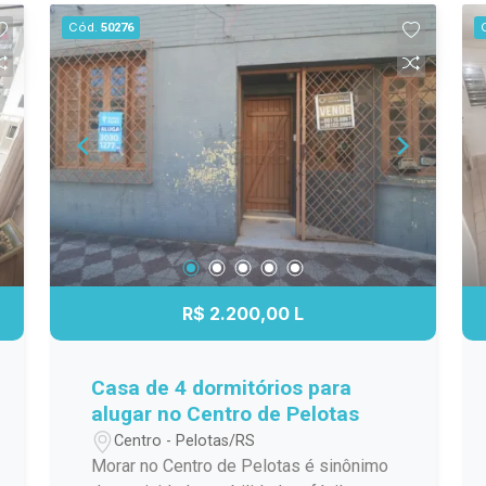
vida em cada detalhe. Destaques do
Cód.
50276
imóvel: 3 dormitórios amplos; Living
espaçoso para vários ambientes; Sala
de jantar integrada; Cozinha funcional;
Área de serviço; Acabamentos de alto
padrão; Excelente posição solar;
Localização privilegiada no centro da
cidade. Um imóvel exclusivo, ideal para
quem busca amplitude, conforto e uma
localização estratégica, reunindo
elegância e praticidade em um único
endereço. Agende sua visita e
R$ 2.200,00 L
descubra um novo conceito de morar
bem. #altopadrao#
Casa de 4 dormitórios para
alugar no Centro de Pelotas
Centro - Pelotas/RS
Morar no Centro de Pelotas é sinônimo