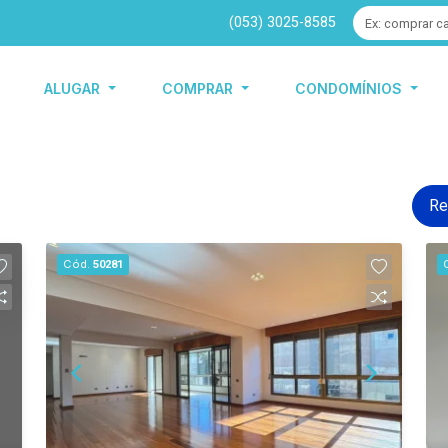
(053) 3025-8585
ALUGAR
COMPRAR
CONDOMÍNIOS
Re
Cód.
50281