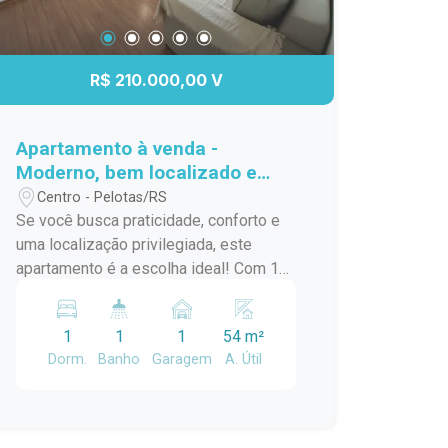
R$ 210.000,00 V
Apartamento à venda -
Moderno, bem localizado e
pronto para morar!
Centro - Pelotas/RS
Se você busca praticidade, conforto e
uma localização privilegiada, este
apartamento é a escolha ideal! Com 1
dormitório, 1 banheiro e 1 vaga de
garagem, o imóvel é novo, foi pouco
1
1
1
54 m²
habitado e está em excelente estado
Dorm.
Banho
Garagem
A. Útil
de conservação, pronto para receber
seu novo morador. Os ambientes são
amplos, bem distribuídos e contam
com ótima iluminação natural,