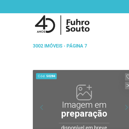
3002 IMÓVEIS - PÁGINA 7
Cód.
50284
Imagem em
preparação
disponível em breve