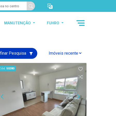
MANUTENÇÃO
FUHRO
finar Pesquisa
Cód.
50280