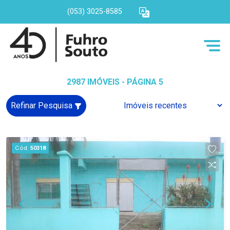
(053) 3025-8585
2987 IMÓVEIS - PÁGINA 5
Refinar Pesquisa
Cód.
50318