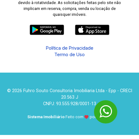
devido à rotatividade. As solicitações feitas pelo site não
implicam em reserva, compra, venda ou locação de
quaisquer imóveis.
Política de Privacidade
Termo de Uso
© 2026 Fuhro Souto Consultoria Imobiliaria Ltda - Epp - CRECI
20.563 J
CNPJ: 93.555.928/0001-13
Sistema Imobiliário
Feito com
por
KUROLE