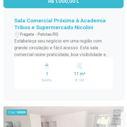
R$ 1.000,00 L
Sala Comercial Próxima à Academia
Tribos e Supermercado Nicolini
Fragata - Pelotas/RS
Estabeleça seu negócio em uma região com
grande circulação e fácil acesso. Esta sala
comercial reúne praticidade, boa visibilidade e
um endereço estratégico, proporcionando um
ambiente ideal para empresas que desejam estar
1
11 m²
próximas de seus clientes e fortalecer sua
Banho
A. Útil
presença comercial. Localização: Localizada na
Avenida Duque de Caxias, a sala está ao lado da
Academia Tribos e próxima ao Supermercado
Nicolini e à Avenida Veículos. A região é
conhecida pelo intenso fluxo de pessoas e
Cód.
50309
veículos, oferecendo conveniência e facilidade
de acesso no dia a dia. Descrição do imóvel: Com