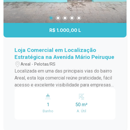
R$ 1.000,00 L
Loja Comercial em Localização
Estratégica na Avenida Mário Peiruque
Areal - Pelotas/RS
Localizada em uma das principais vias do bairro
Areal, esta loja comercial reúne praticidade, fácil
acesso e excelente visibilidade para empresas
que buscam um endereço estratégico. Com um
espaço funcional e versátil, o imóvel é uma ótima
1
50 m²
opção para quem deseja instalar ou expandir seu
Banho
A. Útil
negócio em uma região de constante
movimentação. Localização: Situada no bairro
Areal, em Pelotas, a loja está instalada no