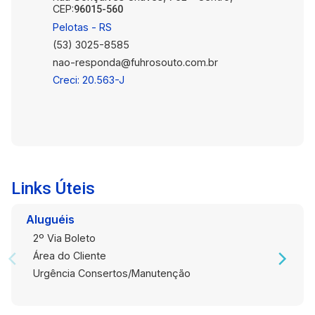
CEP:
96015-560
Pelotas - RS
(53) 3025-8585
nao-responda@fuhrosouto.com.br
Creci: 20.563-J
Links Úteis
Aluguéis
2º Via Boleto
Área do Cliente
Urgência Consertos/Manutenção