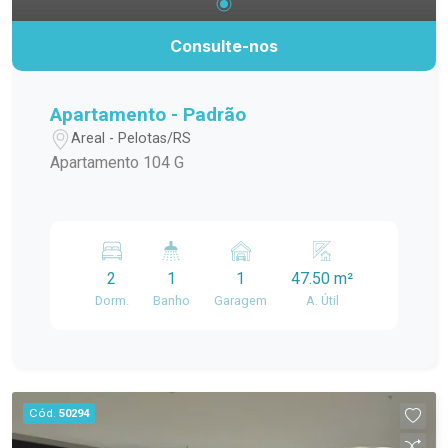
Consulte-nos
Apartamento - Padrão
Areal - Pelotas/RS
Apartamento 104 G
2
1
1
47.50 m²
Dorm.
Banho
Garagem
A. Útil
Cód.
50294