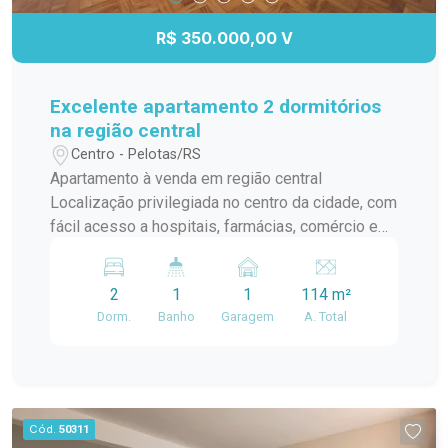
R$ 350.000,00 V
Excelente apartamento 2 dormitórios
na região central
Centro - Pelotas/RS
Apartamento à venda em região central
Localização privilegiada no centro da cidade, com
fácil acesso a hospitais, farmácias, comércio e
transporte. 2 dormitórios espaçosos, perfeitos
para seu conforto e bem-estar. Banheiro social
2
1
1
114 m²
mobiliado, com acabamentos de qualidade.
Dorm.
Banho
Garagem
A. Total
Cozinha com móveis sob medida. Espaço de
lazer com churrasqueira e ótima iluminação.
Cód.
50311