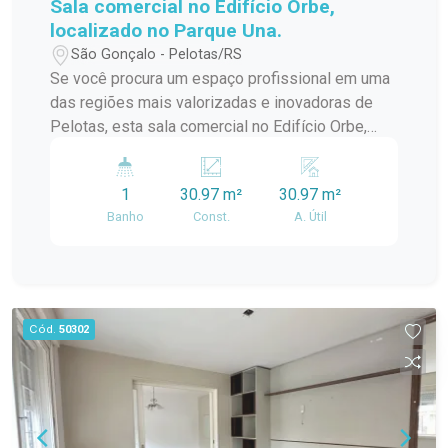
Sala comercial no Edifício Orbe,
localizado no Parque Una.
São Gonçalo - Pelotas/RS
Se você procura um espaço profissional em uma
das regiões mais valorizadas e inovadoras de
Pelotas, esta sala comercial no Edifício Orbe,
localizado no Parque Una, é a escolha ideal. O
imóvel reúne modernidade, excelente iluminação
1
30.97 m²
30.97 m²
natural e versatilidade, proporcionando o
Banho
Const.
A. Útil
ambiente perfeito para empresas que desejam
se destacar em um endereço de alto padrão e
grande visibilidade.
Cód.
50302