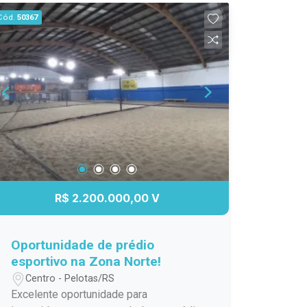
Fragata, o imóvel está próximo ao
Cód.
50367
Supermercado Nicolini e ao Cartório do
Fragata, em uma região com fácil
acesso a comércios, serviços e vias
importantes, facilitando a rotina e
oferecendo praticidade para toda a
família. Descrição do imóvel: Situado no
quinto andar, o apartamento possui dois
dormitórios e ambientes planejados
para oferecer funcionalidade e conforto.
A integração entre os espaços e os
acabamentos valorizam o imóvel,
R$ 2.200.000,00 V
tornando-o ideal para quem procura um
lar pronto para morar. Dois dormitórios
com piso laminado, proporcionando
Oportunidade de prédio
mais conforto aos ambientes. Sala de
esportivo na Zona Norte!
estar integrada à sacada com
Centro - Pelotas/RS
churrasqueira, ideal para momentos de
Excelente oportunidade para
lazer. Cozinha com armários planejados,