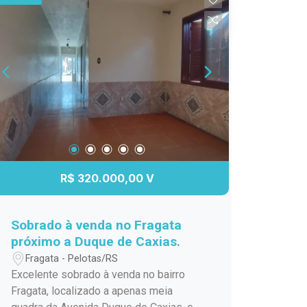
amigos ou simplesmente relaxar ao ar
livre. Uma casa especial, com aquele
clima acolhedor que faz você se sentir
em casa desde o primeiro momento. Se
você procura um imóvel bonito,
confortável e em uma ótima localização
no Cassino, esta pode ser a
oportunidade que estava esperando.
Agende sua visita e venha se encantar!
R$ 320.000,00 V
Sobrado à venda no Fragata
próximo a Duque de Caxias.
Fragata - Pelotas/RS
Excelente sobrado à venda no bairro
Fragata, localizado a apenas meia