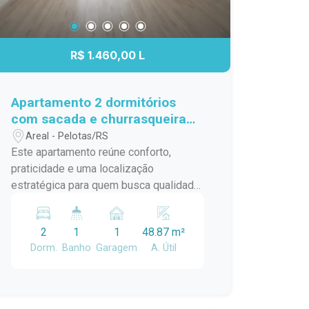
R$ 1.460,00 L
Apartamento 2 dormitórios
com sacada e churrasqueira
no Fragata
Areal - Pelotas/RS
Este apartamento reúne conforto,
praticidade e uma localização
estratégica para quem busca qualidade
de vida no dia a dia. Com ambientes
bem distribuídos, acabamentos que
2
1
1
48.87 m²
proporcionam aconchego e uma
Dorm.
Banho
Garagem
A. Útil
infraestrutura de condomínio completa,
é uma excelente opção para morar com
tranquilidade e comodidade.
Localização: Localizado no bairro