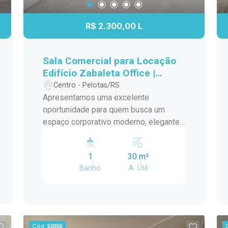
R$ 2.300,00 L
Sala Comercial para Locação
Edifício Zabaleta Office |
Sofisticação e Localização
Centro - Pelotas/RS
Estratégica
Apresentamos uma excelente
oportunidade para quem busca um
espaço corporativo moderno, elegante
e bem localizado. Situada no Edifício
Zabaleta Office, esta sala comercial
1
30 m²
reúne qualidade construtiva,
Banho
A. Útil
acabamento de alto padrão e uma
localização privilegiada, oferecendo o
ambiente ideal para o crescimento do
seu negócio. Localização Localizada
em uma região nobre da cidade, a sala
Cód.
50355