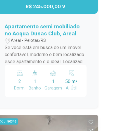
R$ 245.000,00 V
Apartamento semi mobiliado
no Acqua Dunas Club, Areal
Areal - Pelotas/RS
Se você está em busca de um imóvel
confortável, moderno e bem localizado
esse apartamento é o ideal. Localizado
em frente ao Dunas Club, oferece tudo
oque você precisa para viver com
2
1
1
50 m²
qualidade e praticidade. São dois
Dorm.
Banho
Garagem
A. Útil
dormitórios bem iluminados Sala e
cozinha conjugada, com móveis
planejados que oferecem
funcionalidade e elegância Amplo
armário planejado em um dos
Cód.
50346
dormitórios e no outro base cama box e