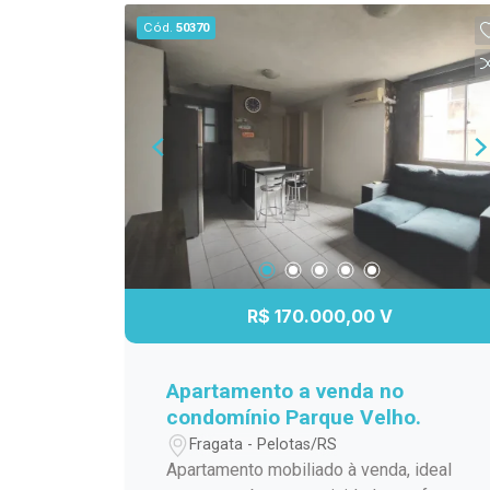
Localizado no Centro de Pelotas, a
Cód.
50370
apenas duas quadras do Supermercado
Paraíso e próximo à Avenida Bento
Gonçalves, o imóvel está cercado por
mercados, academias, clínicas,
consultórios, restaurantes e diversos
serviços essenciais. A região
proporciona mobilidade e fácil acesso
aos principais pontos da cidade,
tornando o dia a dia mais prático.
Descrição do imóvel: Situado no 3º
andar, com posição solar norte e
R$ 170.000,00 V
sacada voltada para a rua, o studio foi
planejado para aproveitar cada espaço
com inteligência. Totalmente mobiliado
Apartamento a venda no
e equipado, conta com móveis sob
condomínio Parque Velho.
medida, eletrodomésticos, utensílios
Fragata - Pelotas/RS
domésticos e ambientes climatizados,
Apartamento mobiliado à venda, ideal
oferecendo conforto e funcionalidade