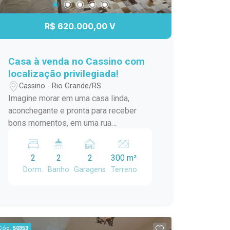
diferenciada para quem busca investir
em um negócio esportivo completo e
R$ 620.000,00 V
com grande potencial de crescimento!
Casa à venda no Cassino com
localização privilegiada!
Cassino - Rio Grande/RS
Imagine morar em uma casa linda,
aconchegante e pronta para receber
bons momentos, em uma rua
pavimentada e com toda a praticidade
que você procura. Esta bela casa conta
2
2
2
300 m²
com 02 dormitórios e 02 banheiros,
Dorm.
Banho
Garagens
Terreno
oferecendo conforto e funcionalidade
para toda a família. O destaque fica por
conta do agradável pátio, acompanhado
de uma varanda aconchegante, perfeita
para aproveitar um chimarrão, reunir
Cód.
50353