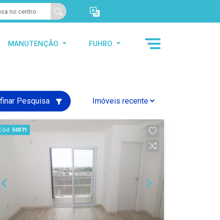
MANUTENÇÃO
FUHRO
finar Pesquisa
Cód.
50371