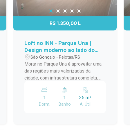
R$ 1.350,00 L
Loft no INN - Parque Una |
Design moderno ao lado do
Shopping Pelotas
São Gonçalo - Pelotas/RS
Morar no Parque Una é aproveitar uma
das regiões mais valorizadas da
cidade, com infraestrutura completa,
mobilidade e diversas opções de lazer
e serviços ao redor. Este loft foi
1
1
35 m²
projetado para oferecer ambientes bem
Dorm.
Banho
A. Útil
distribuídos, design contemporâneo e
praticidade para o dia a dia.
Localização: Localizado no condomínio
INN, no Parque Una, o imóvel está ao