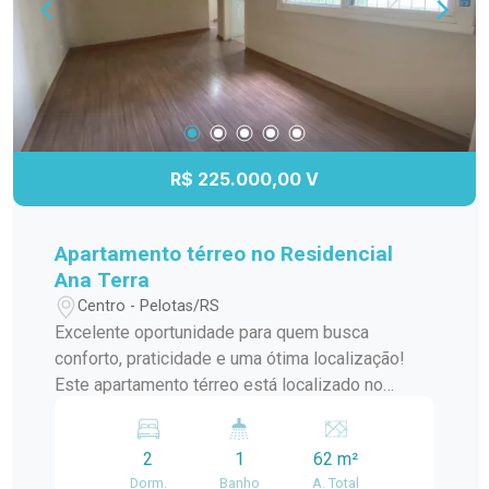
R$ 225.000,00 V
Apartamento térreo no Residencial
Ana Terra
Centro - Pelotas/RS
Excelente oportunidade para quem busca
conforto, praticidade e uma ótima localização!
Este apartamento térreo está localizado no
Residencial Ana Terra, em frente ao IFSUL e ao
Peruzzo, proporcionando fácil acesso a serviços,
2
1
62 m²
comércio e transporte. O condomínio oferece
Dorm.
Banho
A. Total