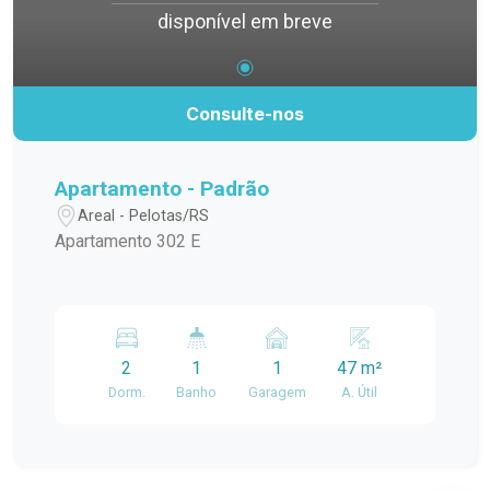
disponível em breve
Consulte-nos
Apartamento - Padrão
Areal - Pelotas/RS
Apartamento 302 E
2
1
1
47 m²
Dorm.
Banho
Garagem
A. Útil