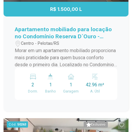
R$ 1.500,00 L
Apartamento mobiliado para locação
no Condomínio Reserva D`Ouro -
Pelotas
Centro - Pelotas/RS
Morar em um apartamento mobiliado proporciona
mais praticidade para quem busca conforto
desde o primeiro dia. Localizado no Condomínio
Reserva D`Ouro, este imóvel reúne ambientes
planejados, boa distribuição dos espaços e uma
2
1
1
42.96 m²
estrutura completa para o dia a dia, oferecendo
Dorm.
Banho
Garagem
A. Útil
um ambiente funcional e acolhedor. Localização:
O apartamento está localizado no Condomínio
Reserva D`Ouro, em Pelotas, próximo à
Assembleia de Deus Gideões e à Avenida
Marcilio Dias. A região oferece fácil
Cód.
50263
Exclusivo
deslocamento para diferentes pontos da cidade,