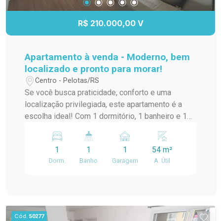
R$ 210.000,00 V
Apartamento à venda - Moderno, bem
localizado e pronto para morar!
Centro - Pelotas/RS
Se você busca praticidade, conforto e uma
localização privilegiada, este apartamento é a
escolha ideal! Com 1 dormitório, 1 banheiro e 1
vaga de garagem, o imóvel é novo, foi pouco
habitado e está em excelente estado de
1
1
1
54 m²
conservação, pronto para receber seu novo
Dorm.
Banho
Garagem
A. Útil
morador. Os ambientes são amplos, bem
distribuídos e contam com ótima iluminação
natural, proporcionando uma sensação de
conforto e aconchego. O dormitório é espaçoso e
o apartamento já possui ar-condicionado,
Cód.
50277