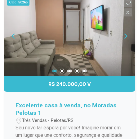
Cód.
50265
Terrace oferece um ambiente seguro e agradável,
ideal para quem deseja qualidade de vida e
tranquilidade. Entre em contato para mais
informações e agende uma visita. Venha
conhecer este excelente apartamento e aproveite
essa oportunidade!
R$ 240.000,00 V
Excelente casa à venda, no Moradas
Pelotas 1
Três Vendas - Pelotas/RS
Seu novo lar espera por você! Imagine morar em
um lugar que une conforto, segurança e qualidade