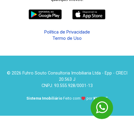
Política de Privacidade
Termo de Uso
© 2026 Fuhro Souto Consultoria Imobiliaria Ltda - Epp - CRECI
20.563 J
CNPJ: 93.555.928/0001-13
Sistema Imobiliário
Feito com
por
KUROLE