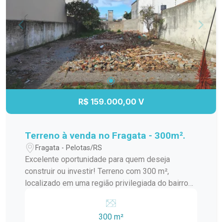
qualidade de vida para toda a família. Entre em
contato e agende sua visita. Venha conhecer este
excelente apartamento e descubra o seu novo
lar!
R$ 159.000,00 V
Terreno à venda no Fragata - 300m².
Fragata - Pelotas/RS
Excelente oportunidade para quem deseja
construir ou investir! Terreno com 300 m²,
localizado em uma região privilegiada do bairro
Fragata, com fácil acesso às principais vias e
próximo a comércios, supermercados, farmácias
300 m²
e demais conveniências. Destaques do imóvel: