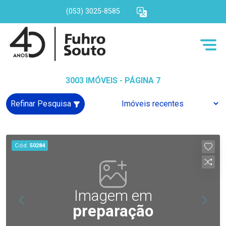
(053) 3025-8585
3003 IMÓVEIS - PÁGINA 7
Refinar Pesquisa
Cód.
50284
Imagem em
preparação