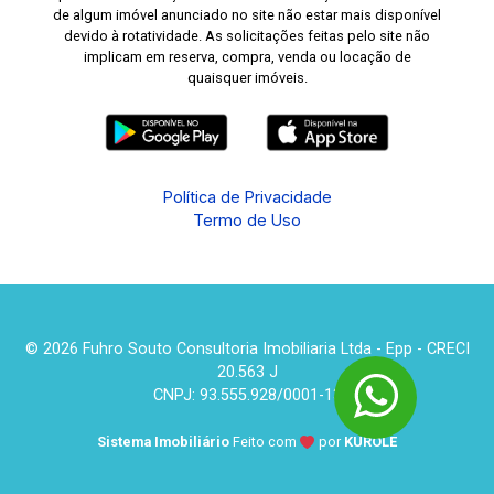
de algum imóvel anunciado no site não estar mais disponível
devido à rotatividade. As solicitações feitas pelo site não
implicam em reserva, compra, venda ou locação de
quaisquer imóveis.
Política de Privacidade
Termo de Uso
© 2026 Fuhro Souto Consultoria Imobiliaria Ltda - Epp - CRECI
20.563 J
CNPJ: 93.555.928/0001-13
Sistema Imobiliário
Feito com
por
KUROLE