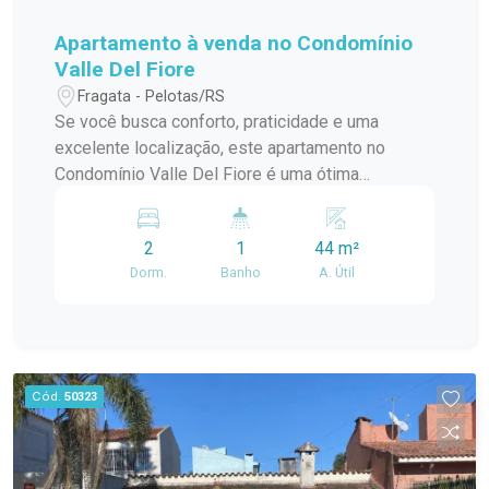
Apartamento à venda no Condomínio
Valle Del Fiore
Fragata - Pelotas/RS
Se você busca conforto, praticidade e uma
excelente localização, este apartamento no
Condomínio Valle Del Fiore é uma ótima
oportunidade. Localizado no bairro Fragata, em
Pelotas, o imóvel está em uma região tranquila,
2
1
44 m²
com fácil acesso a supermercados, escolas,
Dorm.
Banho
A. Útil
farmácias, comércios e demais serviços
essenciais. O apartamento dispõe de: 2
dormitórios; Sala de estar aconchegante, ideal
para momentos de descanso e convivência;
Cozinha integrada à sala, proporcionando
Cód.
50323
praticidade e melhor aproveitamento dos
ambientes; Banheiro completo; 1 vaga de
garagem privativa, oferecendo mais segurança e
comodidade. Uma excelente opção para quem