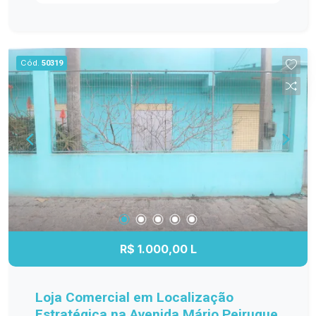
Excelente iluminação natural. Fácil adaptação para
diferentes layouts. Localização privilegiada, com
acesso rápido às avenidas Ildefonso Simões
Lopes e São Francisco de Paula. Linha de ônibus
Cód.
50319
em frente e cercada por diversos comércios e
serviços. IMPORTANTE: Toda a mobília que
aparece nas fotos será retirada antes da entrega
do imóvel. A locação refere-se à sala
desocupada. Agende sua visita e conheça esta
excelente oportunidade para instalar ou expandir
o seu negócio em uma região de grande
valorização e circulação.
R$ 1.000,00 L
Loja Comercial em Localização
Estratégica na Avenida Mário Peiruque