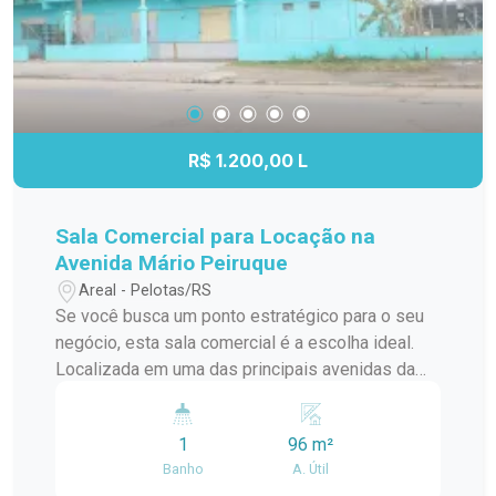
compacto e funcional. Diferenciais: Excelente
opção para quem busca praticidade na rotina.
Ambientes prontos para uso, com mobília
essencial. Espaço adequado para estudo ou
home office. Condomínio em localização
estratégica, com fácil deslocamento para
R$ 1.200,00 L
diferentes regiões da cidade. Entre em contato
para mais informações e agende sua visita para
conhecer este imóvel.
Sala Comercial para Locação na
Avenida Mário Peiruque
Areal - Pelotas/RS
Se você busca um ponto estratégico para o seu
negócio, esta sala comercial é a escolha ideal.
Localizada em uma das principais avenidas da
cidade, oferece excelente visibilidade, fácil
acesso e grande fluxo de pessoas e veículos.
1
96 m²
Destaques do imóvel: Salão amplo e versátil,
Banho
A. Útil
ideal para diversos segmentos comerciais.