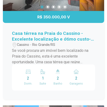
agende sua visita. Essa pode ser a oportunidade
que você esperava para conquistar seu imóvel na
Praia do Cassino.
R$ 350.000,00 V
Casa térrea na Praia do Cassino -
Excelente localização e ótimo custo-
benefício.
Cassino - Rio Grande/RS
Se você procura um imóvel bem localizado na
Praia do Cassino, esta é uma excelente
oportunidade. Uma casa térrea que reúne
conforto, praticidade e um excelente valor para
quem deseja morar ou investir em uma das praias
2
1
2
2
mais procuradas do Rio Grande do Sul. O imóvel
Dorm.
Suite
Banho
Garagens
conta com 2 dormitórios, sendo 1 suíte, além de
2 banheiros, proporcionando mais comodidade
para toda a família. O pátio oferece um espaço
versátil para momentos de lazer, jardinagem ou