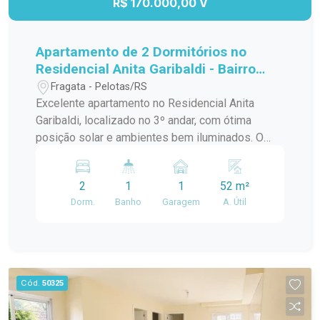
R$ 170.000,00 V
Apartamento de 2 Dormitórios no
Residencial Anita Garibaldi - Bairro
Fragata
Fragata - Pelotas/RS
Excelente apartamento no Residencial Anita
Garibaldi, localizado no 3º andar, com ótima
posição solar e ambientes bem iluminados. O
imóvel dispõe de 2 dormitórios, sala de estar,
cozinha, área de serviço e banheiro social,
2
1
1
52 m²
oferecendo conforto e praticidade para o dia a
Dorm.
Banho
Garagem
A. Útil
dia. O condomínio conta com portaria 24 horas,
quadra poliesportiva, quiosques com
churrasqueira e bicicletário. Localização
privilegiada no bairro Fragata, próximo à Av.
Duque de Caxias, com fácil acesso a
Cód.
50325
supermercados, escolas, farmácias, transporte
público e demais conveniências. Ideal para quem