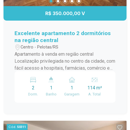
R$ 350.000,00 V
Excelente apartamento 2 dormitórios
na região central
Centro - Pelotas/RS
Apartamento à venda em região central
Localização privilegiada no centro da cidade, com
fácil acesso a hospitais, farmácias, comércio e
transporte. 2 dormitórios espaçosos, perfeitos
para seu conforto e bem-estar. Banheiro social
2
1
1
114 m²
mobiliado, com acabamentos de qualidade.
Dorm.
Banho
Garagem
A. Total
Cozinha com móveis sob medida. Espaço de
lazer com churrasqueira e ótima iluminação.
Cód.
50311