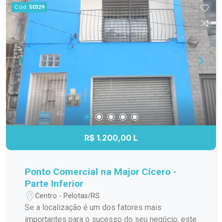
para quem deseja aproveitar a área externa da
Cód.
50329
casa. Localizada em uma região privilegiada do
Cassino, com fácil acesso aos principais pontos
do balneário, esta é uma oportunidade para
adquirir um imóvel com excelente potencial por
um valor muito atrativo. Entre em contato e
agende sua visita. Venha conhecer de perto tudo
o que esta casa tem a oferecer.
R$ 1.200,00 L
Ponto Comercial na Major Cícero -
Parte Inferior
Centro - Pelotas/RS
Se a localização é um dos fatores mais
importantes para o sucesso do seu negócio, este