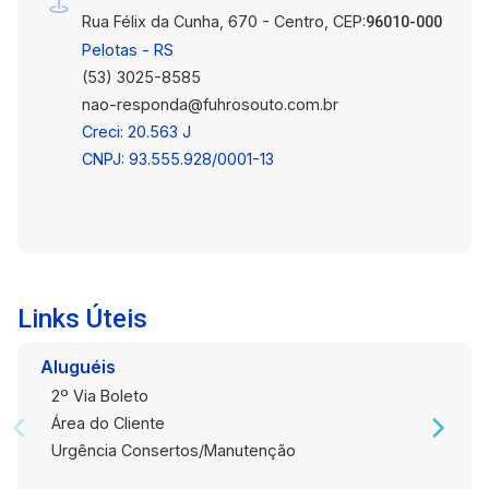
Rua Félix da Cunha, 670 - Centro, CEP:
96010-000
Pelotas - RS
(53) 3025-8585
nao-responda@fuhrosouto.com.br
Creci: 20.563 J
CNPJ: 93.555.928/0001-13
Links Úteis
Aluguéis
2º Via Boleto
Área do Cliente
Urgência Consertos/Manutenção