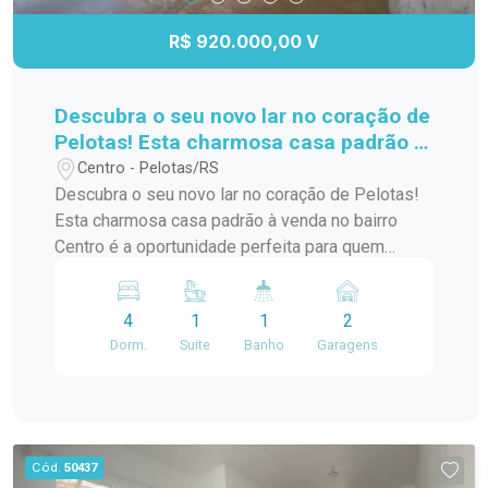
R$ 920.000,00 V
Descubra o seu novo lar no coração de
Pelotas! Esta charmosa casa padrão à
venda no bairro Centro é a
Centro - Pelotas/RS
oportunidade perfeita para quem
Descubra o seu novo lar no coração de Pelotas!
busca conforto e praticidade. Com
Esta charmosa casa padrão à venda no bairro
uma localização privilegiada, você
Centro é a oportunidade perfeita para quem
estará a poucos passos de diversas
busca conforto e praticidade. Com uma
comodidades,
localização privilegiada, você estará a poucos
4
1
1
2
passos de diversas comodidades, como
Dorm.
Suite
Banho
Garagens
supermercados, restaurantes, lojas e escolas. A
casa possui um layout funcional, com amplos
espaços internos que garantem conforto para
você e sua família. Os quartos são arejados e
iluminados, proporcionando um ambiente
Cód.
50437
acolhedor. A sala de estar é ideal para receber