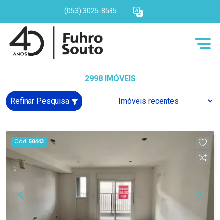
(053) 3025-8585
2998 IMÓVEIS
Refinar Pesquisa
Cód.
50443