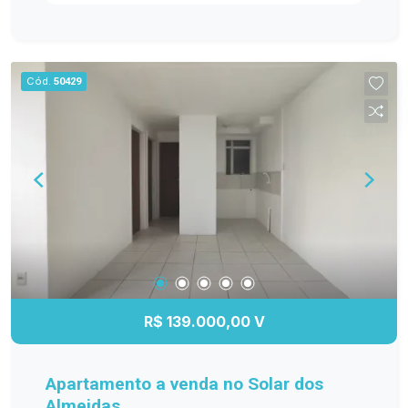
ambientes bem distribuídos e funcionais. Entre
os diferenciais, destacam-se os móveis
planejados na cozinha, sala de estar, banheiro e
dormitório principal, proporcionando mais
Cód.
50429
organização e elegância. O banheiro possui box
de vidro, e o quarto principal conta com ar-
condicionado, garantindo maior conforto em
todas as estações. A sacada com churrasqueira é
perfeita para reunir a família e os amigos, além
de oferecer a possibilidade de fechamento em
vidro, agregando ainda mais conforto e
valorização ao imóvel. Se você procura um
apartamento moderno, bem equipado e pronto
para receber sua família, esta é a oportunidade
ideal! Entre em contato e agende sua visita!
R$ 139.000,00 V
Apartamento a venda no Solar dos
Almeidas.