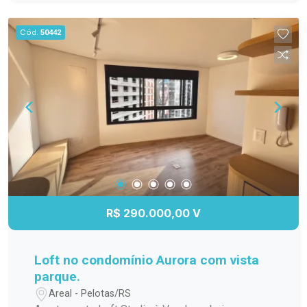
para os dias quentes, salão de festas para suas
comemorações, espaço gourmet para preparar
Cód.
50442
refeições especiais, quadra poliesportiva para os
amantes de esportes e um playground seguro e
divertido para as crianças. Não perca a chance de
viver em um lugar que une conforto, praticidade e
lazer. Agende sua visita e venha conhecer esse
incrível apartamento!
R$ 290.000,00 V
Loft no condomínio Aurora com vista
parque.
Areal - Pelotas/RS