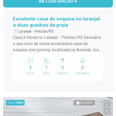
R$ 1.250.000,00 V
Excelente casa de esquina no laranjal
a duas quadras da praia
Laranjal - Pelotas/RS
Casa à Venda no Laranjal - Pelotas/RS Descubra
o seu novo lar nesta encantadora casa de
esquina com piscina, localizada na Avenida José
Maria da Fontoura, a apenas uma quadra da beira
da praia. Com 240 m² de área construída, este
3
1
2
2
sobrado é ideal para quem busca conforto e
Dorm.
Suite
Banho
Garagens
praticidade. No térreo, você encontrará uma
ampla sala/cozinha integrada, equipada com
todos os utensílios necessários e uma
churrasqueira perfeita para os momentos de
confraternização. O ambiente ainda conta com
Cód.
50434
Exclusivo
uma aconchegante lareira e um jardim de inverno
que traz luz natural e frescor ao espaço. Além