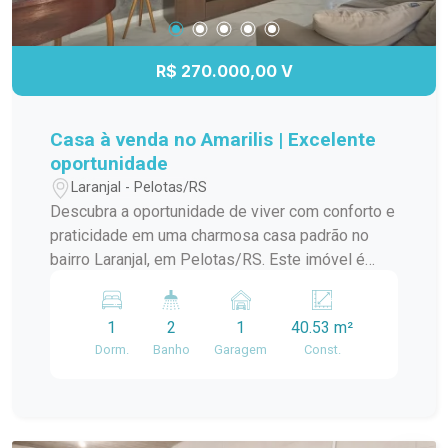
R$ 270.000,00 V
Casa à venda no Amarilis | Excelente
oportunidade
Laranjal - Pelotas/RS
Descubra a oportunidade de viver com conforto e
praticidade em uma charmosa casa padrão no
bairro Laranjal, em Pelotas/RS. Este imóvel é
ideal para quem busca um lar aconchegante e
bem localizado. A casa conta com amplos
1
2
1
40.53 m²
ambientes, proporcionando uma ótima circulação
Dorm.
Banho
Garagem
Const.
e iluminação natural. A sala de estar é perfeita
para momentos em família, enquanto a cozinha
integrada oferece funcionalidade e espaço para
suas receitas favoritas. O dormitório é arejado e