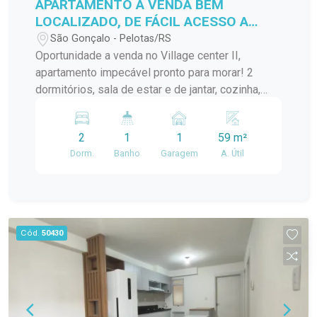
APARTAMENTO A VENDA BEM
LOCALIZADO, DE FÁCIL ACESSO A
VÁRIOS PONTOS DA CIDADE!
São Gonçalo - Pelotas/RS
Oportunidade a venda no Village center II,
apartamento impecável pronto para morar! 2
dormitórios, sala de estar e de jantar, cozinha,
banheiro, lavanderia.... Localização ideal para
quem busca praticidade no dia a dia!
2
1
1
59 m²
Dorm.
Banho
Garagem
A. Útil
Cód.
50430