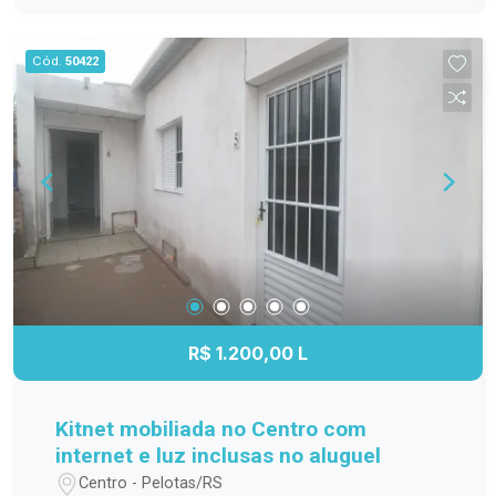
família; Cozinha funcional, com ótimo
aproveitamento do espaço; Banheiro completo;
Cód.
50422
Apartamento localizado no 3º andar,
proporcionando mais privacidade, boa ventilação
e excelente iluminação natural. Localização
Localizado na Avenida Duque de Caxias, o
Residencial Estrela Gaúcha oferece fácil acesso
aos principais pontos da cidade. O imóvel está
próximo a supermercados, escolas, farmácias,
transporte público e diversos comércios e
serviços, trazendo mais praticidade para o dia a
dia. Agende sua visita. Não perca a oportunidade
de conhecer este apartamento. Entre em contato
R$ 1.200,00 L
e agende sua visita para descobrir tudo o que
este imóvel tem a oferecer!
Kitnet mobiliada no Centro com
internet e luz inclusas no aluguel
Centro - Pelotas/RS