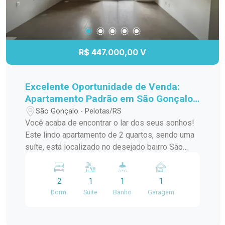
R$ 447.000,00 V
Excelente Oportunidade de Venda:
Apartamento Padrão em São Gonçalo,
Pelotas/RS
São Gonçalo - Pelotas/RS
Você acaba de encontrar o lar dos seus sonhos!
Este lindo apartamento de 2 quartos, sendo uma
suíte, está localizado no desejado bairro São
Gonçalo, a poucos passos do Shopping Pelotas
e do Fórum. Com uma sacada charmosa e
2
1
1
1
churrasqueira, este espaço é perfeito para
Dorm.
Suite
Banho
Garagem
receber amigos e familiares em momentos de
descontração. O apartamento conta com uma
infraestrutura de lazer completa, incluindo piscina