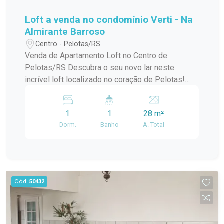
Loft a venda no condomínio Verti - Na
Almirante Barroso
Centro - Pelotas/RS
Venda de Apartamento Loft no Centro de
Pelotas/RS Descubra o seu novo lar neste
incrível loft localizado no coração de Pelotas!
Este apartamento padrão, em um condomínio em
construção, oferece o melhor da modernidade e
1
1
28 m²
conforto, ideal para quem busca praticidade e
Dorm.
Banho
A. Total
estilo de vida urbano. Com uma localização
privilegiada no centro da cidade, você estará a
poucos passos de tudo que precisa:
restaurantes, lojas, cafés e opções de
entretenimento. O condomínio conta com uma
Cód.
50432
infraestrutura de lazer completa, perfeita para
relaxar e aproveitar momentos especiais com
amigos e familiares. O loft possui um design
contemporâneo, aproveitando ao máximo a