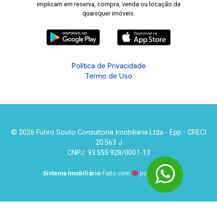
implicam em reserva, compra, venda ou locação de
quaisquer imóveis.
Política de Privacidade
Termo de Uso
© 2026 Fuhro Souto Consultoria Imobiliaria Ltda - Epp - CRECI
20.563 J
CNPJ: 93.555.928/0001-13
Sistema Imobiliário
Feito com
por
KUROLE