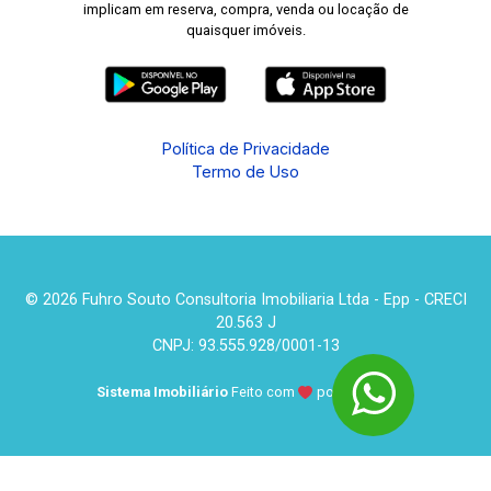
implicam em reserva, compra, venda ou locação de
quaisquer imóveis.
Política de Privacidade
Termo de Uso
© 2026 Fuhro Souto Consultoria Imobiliaria Ltda - Epp - CRECI
20.563 J
CNPJ: 93.555.928/0001-13
Sistema Imobiliário
Feito com
por
KUROLE