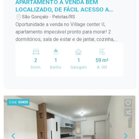
APARTAMENTO A VENDA BEM
LOCALIZADO, DE FÁCIL ACESSO A
VÁRIOS PONTOS DA CIDADE!
São Gonçalo - Pelotas/RS
Oportunidade a venda no Village center II,
apartamento impecável pronto para morar! 2
dormitórios, sala de estar e de jantar, cozinha,
banheiro, lavanderia.... Localização ideal para
quem busca praticidade no dia a dia!
2
1
1
59 m²
Dorm.
Banho
Garagem
A. Útil
Cód.
50430