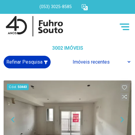
(053) 3025-8585
3002 IMÓVEIS
Refinar Pesquisa
Cód.
50443