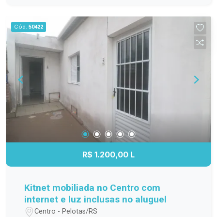
família; Cozinha funcional, com ótimo
aproveitamento do espaço; Banheiro completo;
Cód.
50422
Apartamento localizado no 3º andar,
proporcionando mais privacidade, boa ventilação
e excelente iluminação natural. Localização
Localizado na Avenida Duque de Caxias, o
Residencial Estrela Gaúcha oferece fácil acesso
aos principais pontos da cidade. O imóvel está
próximo a supermercados, escolas, farmácias,
transporte público e diversos comércios e
serviços, trazendo mais praticidade para o dia a
dia. Agende sua visita. Não perca a oportunidade
de conhecer este apartamento. Entre em contato
R$ 1.200,00 L
e agende sua visita para descobrir tudo o que
este imóvel tem a oferecer!
Kitnet mobiliada no Centro com
internet e luz inclusas no aluguel
Centro - Pelotas/RS