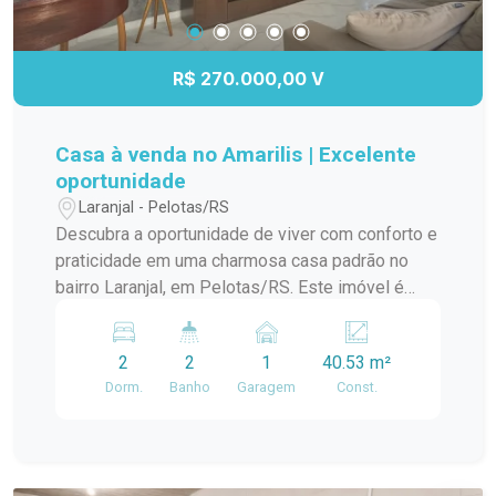
R$ 270.000,00 V
Casa à venda no Amarilis | Excelente
oportunidade
Laranjal - Pelotas/RS
Descubra a oportunidade de viver com conforto e
praticidade em uma charmosa casa padrão no
bairro Laranjal, em Pelotas/RS. Este imóvel é
ideal para quem busca um lar aconchegante e
bem localizado. A casa conta com amplos
2
2
1
40.53 m²
ambientes, proporcionando uma ótima circulação
Dorm.
Banho
Garagem
Const.
e iluminação natural. A sala de estar é perfeita
para momentos em família, enquanto a cozinha
integrada oferece funcionalidade e espaço para
suas receitas favoritas. O dormitório é arejado e