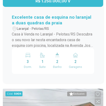
R$ 1.250.000,00 V
Excelente casa de esquina no laranjal
a duas quadras da praia
Laranjal - Pelotas/RS
Casa à Venda no Laranjal - Pelotas/RS Descubra
o seu novo lar nesta encantadora casa de
esquina com piscina, localizada na Avenida José
Maria da Fontoura, a apenas uma quadra da beira
da praia. Com 240 m² de área construída, este
3
1
2
2
sobrado é ideal para quem busca conforto e
Dorm.
Suite
Banho
Garagens
praticidade. No térreo, você encontrará uma
ampla sala/cozinha integrada, equipada com
todos os utensílios necessários e uma
churrasqueira perfeita para os momentos de
confraternização. O ambiente ainda conta com
Cód.
50434
Exclusivo
uma aconchegante lareira e um jardim de inverno
que traz luz natural e frescor ao espaço. Além