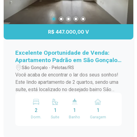
R$ 447.000,00 V
Excelente Oportunidade de Venda:
Apartamento Padrão em São Gonçalo,
Pelotas/RS
São Gonçalo - Pelotas/RS
Você acaba de encontrar o lar dos seus sonhos!
Este lindo apartamento de 2 quartos, sendo uma
suíte, está localizado no desejado bairro São
Gonçalo, a poucos passos do Shopping Pelotas
e do Fórum. Com uma sacada charmosa e
2
1
1
1
churrasqueira, este espaço é perfeito para
Dorm.
Suite
Banho
Garagem
receber amigos e familiares em momentos de
descontração. O apartamento conta com uma
infraestrutura de lazer completa, incluindo piscina