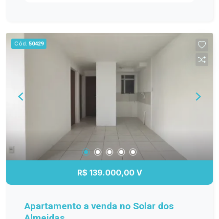
ambientes bem distribuídos e funcionais. Entre
os diferenciais, destacam-se os móveis
planejados na cozinha, sala de estar, banheiro e
dormitório principal, proporcionando mais
Cód.
50429
organização e elegância. O banheiro possui box
de vidro, e o quarto principal conta com ar-
condicionado, garantindo maior conforto em
todas as estações. A sacada com churrasqueira é
perfeita para reunir a família e os amigos, além
de oferecer a possibilidade de fechamento em
vidro, agregando ainda mais conforto e
valorização ao imóvel. Se você procura um
apartamento moderno, bem equipado e pronto
para receber sua família, esta é a oportunidade
ideal! Entre em contato e agende sua visita!
R$ 139.000,00 V
Apartamento a venda no Solar dos
Almeidas.