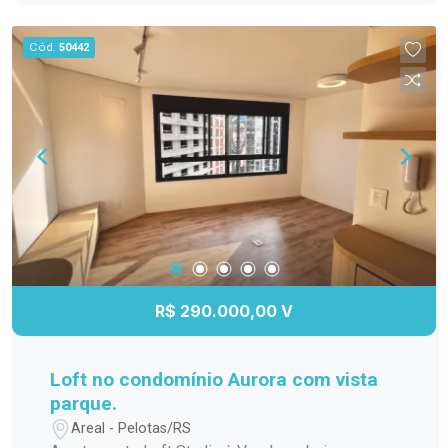
para os dias quentes, salão de festas para suas
comemorações, espaço gourmet para preparar
Cód.
50442
refeições especiais, quadra poliesportiva para os
amantes de esportes e um playground seguro e
divertido para as crianças. Não perca a chance de
viver em um lugar que une conforto, praticidade e
lazer. Agende sua visita e venha conhecer esse
incrível apartamento!
R$ 290.000,00 V
Loft no condomínio Aurora com vista
parque.
Areal - Pelotas/RS