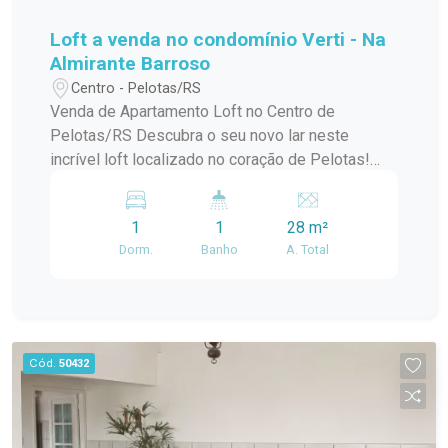
Loft a venda no condomínio Verti - Na
Almirante Barroso
Centro - Pelotas/RS
Venda de Apartamento Loft no Centro de
Pelotas/RS Descubra o seu novo lar neste
incrível loft localizado no coração de Pelotas!
Este apartamento padrão, em um condomínio em
construção, oferece o melhor da modernidade e
1
1
28 m²
conforto, ideal para quem busca praticidade e
Dorm.
Banho
A. Total
estilo de vida urbano. Com uma localização
privilegiada no centro da cidade, você estará a
poucos passos de tudo que precisa:
restaurantes, lojas, cafés e opções de
entretenimento. O condomínio conta com uma
Cód.
50432
infraestrutura de lazer completa, perfeita para
relaxar e aproveitar momentos especiais com
amigos e familiares. O loft possui um design
contemporâneo, aproveitando ao máximo a