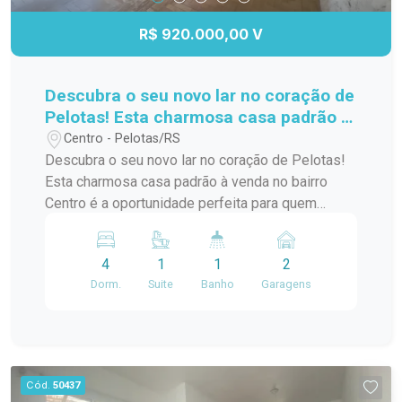
R$ 920.000,00 V
Descubra o seu novo lar no coração de
Pelotas! Esta charmosa casa padrão à
venda no bairro Centro é a
Centro - Pelotas/RS
oportunidade perfeita para quem
Descubra o seu novo lar no coração de Pelotas!
busca conforto e praticidade. Com
Esta charmosa casa padrão à venda no bairro
uma localização privilegiada, você
Centro é a oportunidade perfeita para quem
estará a poucos passos de diversas
busca conforto e praticidade. Com uma
comodidades,
localização privilegiada, você estará a poucos
4
1
1
2
passos de diversas comodidades, como
Dorm.
Suite
Banho
Garagens
supermercados, restaurantes, lojas e escolas. A
casa possui um layout funcional, com amplos
espaços internos que garantem conforto para
você e sua família. Os quartos são arejados e
iluminados, proporcionando um ambiente
Cód.
50437
acolhedor. A sala de estar é ideal para receber