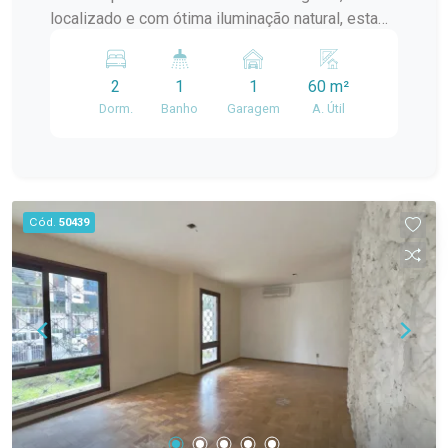
localizado e com ótima iluminação natural, esta
casa é a oportunidade ideal! Destaques do
imóvel: 2 dormitórios; Ambientes bem iluminados
2
1
1
60 m²
e arejados; Amplo pátio, perfeito para momentos
Dorm.
Banho
Garagem
A. Útil
em família, crianças ou pets; Excelente
localização no bairro Areal; Fácil acesso a
comércios, escolas, mercados e demais
serviços da região. Uma casa que une conforto,
praticidade e qualidade de vida em um dos
Cód.
50439
bairros mais procurados de Pelotas.