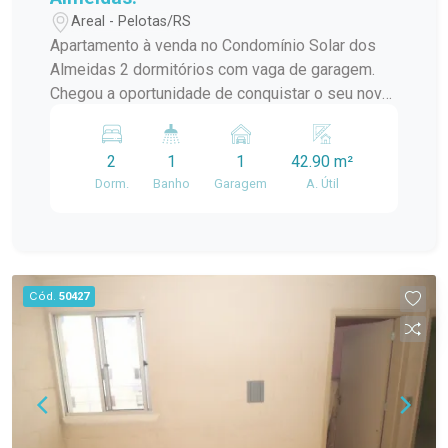
Areal - Pelotas/RS
Apartamento à venda no Condomínio Solar dos
Almeidas 2 dormitórios com vaga de garagem.
Chegou a oportunidade de conquistar o seu novo
lar! Este excelente apartamento no Condomínio
solar dos Almeidas oferece conforto, praticidade
2
1
1
42.90 m²
e um ótimo custo-benefício para quem busca
Dorm.
Banho
Garagem
A. Útil
qualidade de vida. O imóvel conta com: 2
dormitórios; 1 banheiro; Sala de estar
aconchegante; Cozinha funcional; 1 vaga de
garagem. Ideal para casais, famílias ou até
mesmo para quem deseja investir em um imóvel
Cód.
50427
com grande potencial. Entre em contato para mais
informações e agende uma visita. Venha
conhecer de perto tudo o que este apartamento
tem a oferecer!