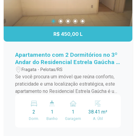
R$ 450,00 L
Apartamento com 2 Dormitórios no 3º
Andar do Residencial Estrela Gaúcha -
Excelente Localização
Fragata - Pelotas/RS
Se você procura um imóvel que reúna conforto,
praticidade e uma localização estratégica, este
apartamento no Residencial Estrela Gaúcha é uma
excelente oportunidade. Com ambientes bem
distribuídos e ótima iluminação natural, é ideal
2
1
1
38.41 m²
para quem deseja viver com comodidade no dia a
Dorm.
Banho
Garagem
A. Útil
dia. Características do imóvel: 2 dormitórios bem
iluminados e arejados; Sala de estar
aconchegante, perfeita para os momentos em