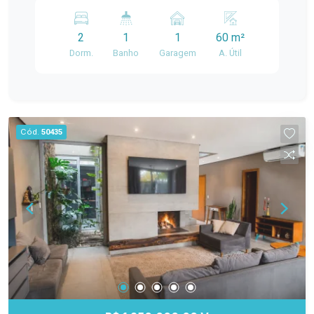
propriedade oferece um espaço
Vendas é perfeita para quem busca conforto e
aconchegante e
praticidade. Com 2 dormitórios, a propriedade
2
1
1
60 m²
oferece um espaço aconchegante e funcional,
Dorm.
Banho
Garagem
A. Útil
ideal para famílias ou casais.
Cód.
50435