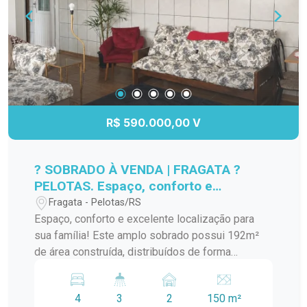
iluminação natural e garantindo um ambiente
acolhedor e funcional. Venha conhecer e se
encantar com as possibilidades que este espaço
tem a oferecer. Não perca a chance de investir
em um imóvel que une conforto, modernidade e
uma localização estratégica. Agende sua visita e
venha viver o melhor de Pelotas!
R$ 590.000,00 V
? SOBRADO À VENDA | FRAGATA ?
PELOTAS. Espaço, conforto e
excelente localização para sua
Fragata - Pelotas/RS
família!
Espaço, conforto e excelente localização para
sua família! Este amplo sobrado possui 192m²
de área construída, distribuídos de forma
inteligente para oferecer praticidade e bem-estar.
? 4 dormitórios ? 3 banheiros ? 2 vagas de
4
3
2
150 m²
garagem ? Sala de estar e jantar ? Sacada ?