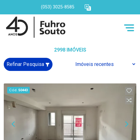
(053) 3025-8585
2998 IMÓVEIS
Refinar Pesquisa
Cód.
50443