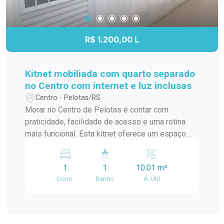
espaço, proporcionando uma rotina mais prática e
funcional. Funcionalidades: imóvel mobiliado com
balcão de pia, geladeira, fogão, armários aéreos,
R$ 1.200,00 L
mesa com duas cadeiras e tanque. O espaço do
dormitório conta com cama de solteiro,
prateleiras e mesa de apoio. Possui piso frio,
Kitnet mobiliada com quarto separado
facilitando a limpeza e conservação dos
no Centro com internet e luz inclusas
ambientes. Diferenciais: Ambiente integrado, com
Centro - Pelotas/RS
melhor aproveitamento do espaço. Mobília
Morar no Centro de Pelotas é contar com
inclusa, proporcionando praticidade para mudança
praticidade, facilidade de acesso e uma rotina
imediata. Possui armários aéreos na cozinha,
mais funcional. Esta kitnet oferece um espaço
auxiliando na organização. Tanque instalado no
organizado e confortável, com ambientes
imóvel. Internet e energia elétrica inclusas no
separados que proporcionam mais privacidade e
valor do aluguel. Localização central próxima ao
1
1
10.01 m²
melhor aproveitamento dos espaços.
Supermercado Paraíso. Ideal para estudantes,
Dorm.
Banho
A. Útil
Localização: O imóvel está localizado no Centro
trabalhadores ou pessoas que buscam
de Pelotas, na Rua Gonçalves Chaves, próximo
praticidade, economia e uma localização
ao Supermercado Paraíso, em uma região com
estratégica no Centro de Pelotas. Entre em
fácil acesso a mercados, farmácias, restaurantes,