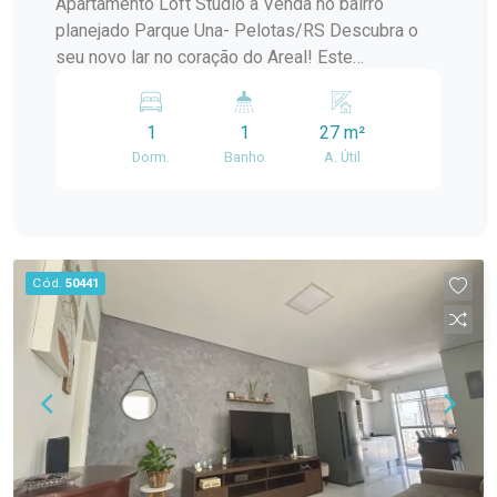
Apartamento Loft Studio à Venda no bairro
planejado Parque Una- Pelotas/RS Descubra o
seu novo lar no coração do Areal! Este
encantador loft studio localizado no Condomínio
Aurora Parque Una oferece uma experiência única
1
1
27 m²
de conforto e modernidade. Com uma vista
Dorm.
Banho
A. Útil
deslumbrante para o parque, este espaço foi
projetado para proporcionar qualidade de vida e
bem-estar. O apartamento conta com móveis
planejados de alta qualidade, otimizando cada
metro quadrado e garantindo praticidade e estilo.
Cód.
50441
Ideal tanto para quem deseja investir quanto para
quem procura um lugar aconchegante para morar,
este loft é a escolha perfeita. Não perca a
oportunidade de viver em uma das áreas mais
valorizadas de Pelotas. Agende uma visita e
venha conhecer seu novo espaço!