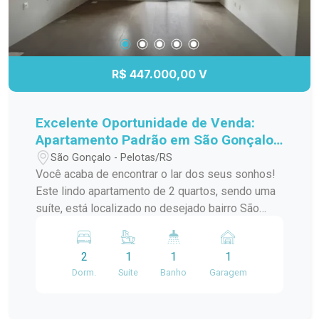
R$ 447.000,00 V
Excelente Oportunidade de Venda:
Apartamento Padrão em São Gonçalo,
Pelotas/RS
São Gonçalo - Pelotas/RS
Você acaba de encontrar o lar dos seus sonhos!
Este lindo apartamento de 2 quartos, sendo uma
suíte, está localizado no desejado bairro São
Gonçalo, a poucos passos do Shopping Pelotas
e do Fórum. Com uma sacada charmosa e
2
1
1
1
churrasqueira, este espaço é perfeito para
Dorm.
Suite
Banho
Garagem
receber amigos e familiares em momentos de
descontração. O apartamento conta com uma
infraestrutura de lazer completa, incluindo piscina