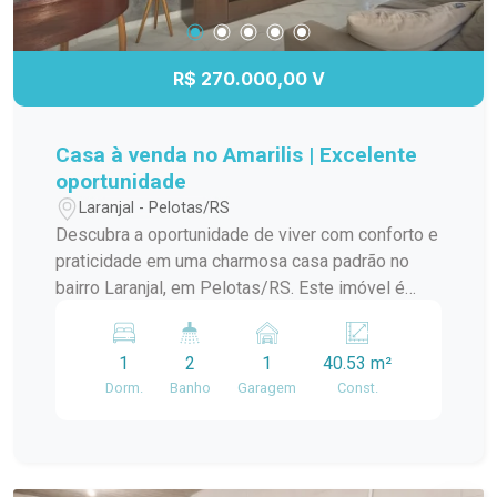
R$ 270.000,00 V
Casa à venda no Amarilis | Excelente
oportunidade
Laranjal - Pelotas/RS
Descubra a oportunidade de viver com conforto e
praticidade em uma charmosa casa padrão no
bairro Laranjal, em Pelotas/RS. Este imóvel é
ideal para quem busca um lar aconchegante e
bem localizado. A casa conta com amplos
1
2
1
40.53 m²
ambientes, proporcionando uma ótima circulação
Dorm.
Banho
Garagem
Const.
e iluminação natural. A sala de estar é perfeita
para momentos em família, enquanto a cozinha
integrada oferece funcionalidade e espaço para
suas receitas favoritas. O dormitório é arejado e