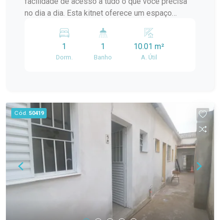
facilidade de acesso a tudo o que você precisa
oferecendo praticidade para mudança imediata.
no dia a dia. Esta kitnet oferece um espaço
Possui tanque instalado, agregando
funcional e bem organizado, com ambientes
funcionalidade ao imóvel. Internet e energia
separados que proporcionam mais conforto e
elétrica inclusas no valor do aluguel. Localização
1
1
10.01 m²
privacidade para quem busca uma moradia
central próxima ao Supermercado Paraíso. Ideal
Dorm.
Banho
A. Útil
prática e completa. Localização: O imóvel está
para estudantes, trabalhadores ou pessoas que
localizado no Centro de Pelotas, na Rua
buscam uma moradia prática, mobiliada e bem
Gonçalves Chaves, próximo ao Supermercado
localizada no Centro de Pelotas. Entre em
Paraíso, em uma região com fácil acesso a
contato para mais informações e agende sua
mercados, farmácias, restaurantes, transporte
Cód.
50419
visita.
público e diversos serviços essenciais.
Descrição do imóvel: A kitnet possui uma
distribuição diferenciada, com separação entre
cozinha e dormitório, proporcionando melhor
aproveitamento dos espaços e mais conforto na
rotina. Ambientes: cozinha, dormitório separado e
banheiro privativo. Distribuição: diferente das
demais unidades, este imóvel conta com divisão
física entre a cozinha e o quarto, garantindo maior