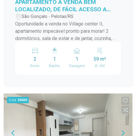
APARTAMENTO A VENDA BEM
LOCALIZADO, DE FÁCIL ACESSO A
VÁRIOS PONTOS DA CIDADE!
São Gonçalo - Pelotas/RS
Oportunidade a venda no Village center II,
apartamento impecável pronto para morar! 2
dormitórios, sala de estar e de jantar, cozinha,
banheiro, lavanderia.... Localização ideal para
quem busca praticidade no dia a dia!
2
1
1
59 m²
Dorm.
Banho
Garagem
A. Útil
Cód.
50430