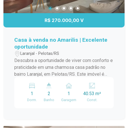
R$ 270.000,00 V
Casa à venda no Amarilis | Excelente
oportunidade
Laranjal - Pelotas/RS
Descubra a oportunidade de viver com conforto e
praticidade em uma charmosa casa padrão no
bairro Laranjal, em Pelotas/RS. Este imóvel é
ideal para quem busca um lar aconchegante e
bem localizado. A casa conta com amplos
1
2
1
40.53 m²
ambientes, proporcionando uma ótima circulação
Dorm.
Banho
Garagem
Const.
e iluminação natural. A sala de estar é perfeita
para momentos em família, enquanto a cozinha
integrada oferece funcionalidade e espaço para
suas receitas favoritas. O dormitório é arejado e