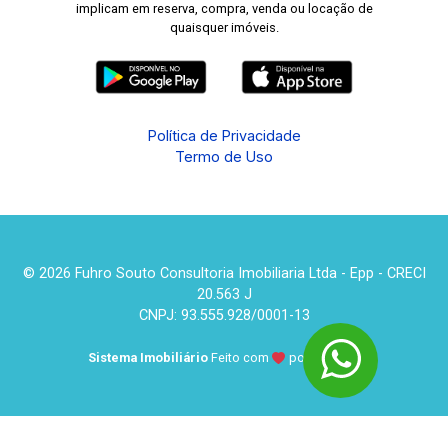
implicam em reserva, compra, venda ou locação de
quaisquer imóveis.
Política de Privacidade
Termo de Uso
© 2026 Fuhro Souto Consultoria Imobiliaria Ltda - Epp - CRECI
20.563 J
CNPJ: 93.555.928/0001-13
Sistema Imobiliário
Feito com
por
KUROLE