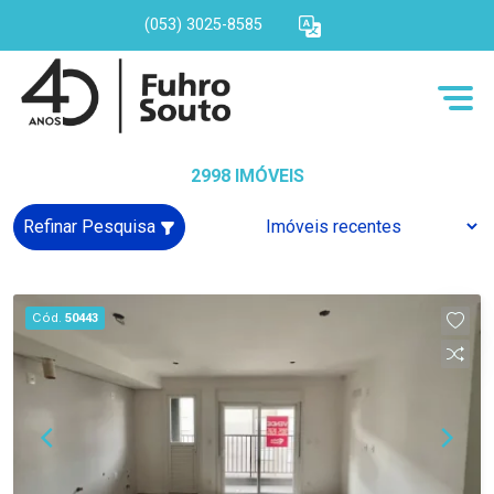
(053) 3025-8585
2998 IMÓVEIS
Refinar Pesquisa
Cód.
50443