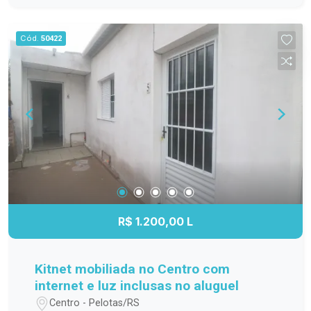
família; Cozinha funcional, com ótimo
aproveitamento do espaço; Banheiro completo;
Cód.
50422
Apartamento localizado no 3º andar,
proporcionando mais privacidade, boa ventilação
e excelente iluminação natural. Localização
Localizado na Avenida Duque de Caxias, o
Residencial Estrela Gaúcha oferece fácil acesso
aos principais pontos da cidade. O imóvel está
próximo a supermercados, escolas, farmácias,
transporte público e diversos comércios e
serviços, trazendo mais praticidade para o dia a
dia. Agende sua visita. Não perca a oportunidade
de conhecer este apartamento. Entre em contato
R$ 1.200,00 L
e agende sua visita para descobrir tudo o que
este imóvel tem a oferecer!
Kitnet mobiliada no Centro com
internet e luz inclusas no aluguel
Centro - Pelotas/RS