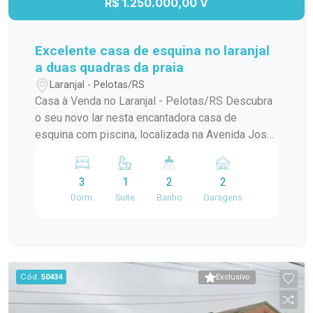
R$ 1.250.000,00 V
Excelente casa de esquina no laranjal
a duas quadras da praia
Laranjal - Pelotas/RS
Casa à Venda no Laranjal - Pelotas/RS Descubra
o seu novo lar nesta encantadora casa de
esquina com piscina, localizada na Avenida José
Maria da Fontoura, a apenas uma quadra da beira
da praia. Com 240 m² de área construída, este
3
1
2
2
sobrado é ideal para quem busca conforto e
Dorm.
Suite
Banho
Garagens
praticidade. No térreo, você encontrará uma
ampla sala/cozinha integrada, equipada com
todos os utensílios necessários e uma
churrasqueira perfeita para os momentos de
confraternização. O ambiente ainda conta com
Cód.
50434
Exclusivo
uma aconchegante lareira e um jardim de inverno
que traz luz natural e frescor ao espaço. Além