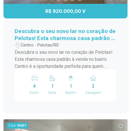
R$ 920.000,00 V
Descubra o seu novo lar no coração de
Pelotas! Esta charmosa casa padrão à
venda no bairro Centro é a
Centro - Pelotas/RS
oportunidade perfeita para quem
Descubra o seu novo lar no coração de Pelotas!
busca conforto e praticidade. Com
Esta charmosa casa padrão à venda no bairro
uma localização privilegiada, você
Centro é a oportunidade perfeita para quem
estará a poucos passos de diversas
busca conforto e praticidade. Com uma
comodidades,
localização privilegiada, você estará a poucos
4
1
1
2
passos de diversas comodidades, como
Dorm.
Suite
Banho
Garagens
supermercados, restaurantes, lojas e escolas. A
casa possui um layout funcional, com amplos
espaços internos que garantem conforto para
você e sua família. Os quartos são arejados e
iluminados, proporcionando um ambiente
Cód.
50437
acolhedor. A sala de estar é ideal para receber