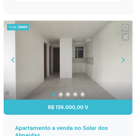
ambientes bem distribuídos e funcionais. Entre
os diferenciais, destacam-se os móveis
planejados na cozinha, sala de estar, banheiro e
dormitório principal, proporcionando mais
Cód.
50429
organização e elegância. O banheiro possui box
de vidro, e o quarto principal conta com ar-
condicionado, garantindo maior conforto em
todas as estações. A sacada com churrasqueira é
perfeita para reunir a família e os amigos, além
de oferecer a possibilidade de fechamento em
vidro, agregando ainda mais conforto e
valorização ao imóvel. Se você procura um
apartamento moderno, bem equipado e pronto
para receber sua família, esta é a oportunidade
ideal! Entre em contato e agende sua visita!
R$ 139.000,00 V
Apartamento a venda no Solar dos
Almeidas.