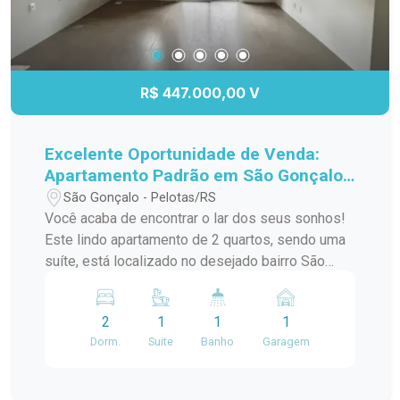
R$ 447.000,00 V
Excelente Oportunidade de Venda:
Apartamento Padrão em São Gonçalo,
Pelotas/RS
São Gonçalo - Pelotas/RS
Você acaba de encontrar o lar dos seus sonhos!
Este lindo apartamento de 2 quartos, sendo uma
suíte, está localizado no desejado bairro São
Gonçalo, a poucos passos do Shopping Pelotas
e do Fórum. Com uma sacada charmosa e
2
1
1
1
churrasqueira, este espaço é perfeito para
Dorm.
Suite
Banho
Garagem
receber amigos e familiares em momentos de
descontração. O apartamento conta com uma
infraestrutura de lazer completa, incluindo piscina