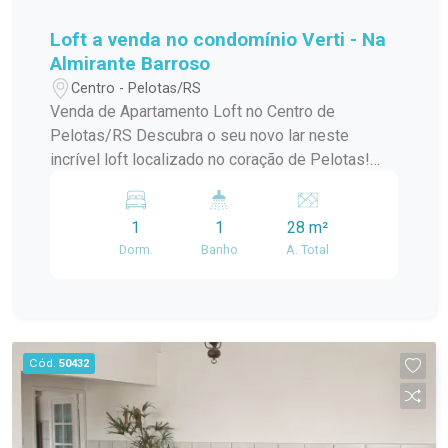
Loft a venda no condomínio Verti - Na
Almirante Barroso
Centro - Pelotas/RS
Venda de Apartamento Loft no Centro de
Pelotas/RS Descubra o seu novo lar neste
incrível loft localizado no coração de Pelotas!
Este apartamento padrão, em um condomínio em
construção, oferece o melhor da modernidade e
1
1
28 m²
conforto, ideal para quem busca praticidade e
Dorm.
Banho
A. Total
estilo de vida urbano. Com uma localização
privilegiada no centro da cidade, você estará a
poucos passos de tudo que precisa:
restaurantes, lojas, cafés e opções de
entretenimento. O condomínio conta com uma
Cód.
50432
infraestrutura de lazer completa, perfeita para
relaxar e aproveitar momentos especiais com
amigos e familiares. O loft possui um design
contemporâneo, aproveitando ao máximo a