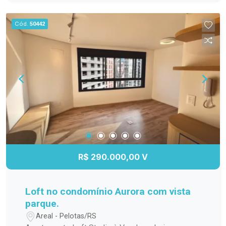
para os dias quentes, salão de festas para suas
comemorações, espaço gourmet para preparar
Cód.
50442
refeições especiais, quadra poliesportiva para os
amantes de esportes e um playground seguro e
divertido para as crianças. Não perca a chance de
viver em um lugar que une conforto, praticidade e
lazer. Agende sua visita e venha conhecer esse
incrível apartamento!
R$ 290.000,00 V
Loft no condomínio Aurora com vista
parque.
Areal - Pelotas/RS