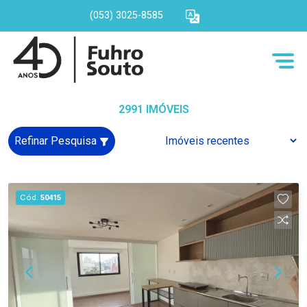
(053) 3025-8585
2991 IMÓVEIS
Refinar Pesquisa
Cód.
50415