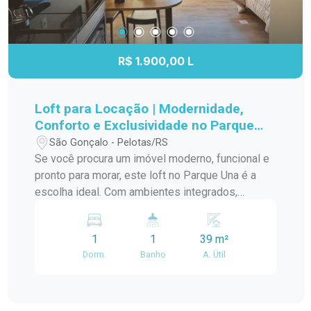
R$ 1.900,00 L
Loft para Locação | Modernidade,
Conforto e Exclusividade no Parque
Una
São Gonçalo - Pelotas/RS
Se você procura um imóvel moderno, funcional e
pronto para morar, este loft no Parque Una é a
escolha ideal. Com ambientes integrados,
mobiliário completo e acabamento
contemporâneo, oferece praticidade, conforto e
1
1
39 m²
um estilo de vida único em um dos bairros mais
Dorm.
Banho
A. Útil
valorizados de Pelotas. O imóvel é totalmente
mobiliado e conta com móveis planejados,
proporcionando excelente aproveitamento dos
espaços. A sala de estar dispõe de sofá, tapete,