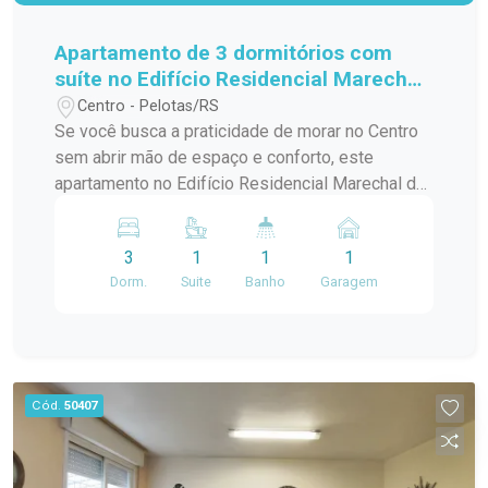
Apartamento de 3 dormitórios com
suíte no Edifício Residencial Marechal
de Ferro - Centro - Pelotas
Centro - Pelotas/RS
Se você busca a praticidade de morar no Centro
sem abrir mão de espaço e conforto, este
apartamento no Edifício Residencial Marechal de
Ferro é uma excelente opção. Com ambientes
amplos, bem distribuídos e funcionais, o imóvel
3
1
1
1
oferece uma rotina mais prática para toda a
Dorm.
Suite
Banho
Garagem
família, em uma das localizações mais
tradicionais da cidade. Localização: Localizado
na tradicional Avenida Marechal Floriano, quase
em frente ao Pop Center e próximo ao prédio da
Receita Federal, o apartamento está inserido em
Cód.
50407
uma das regiões mais completas de Pelotas.
Além da excelente mobilidade, você terá fácil
acesso a supermercados, farmácias, bancos,