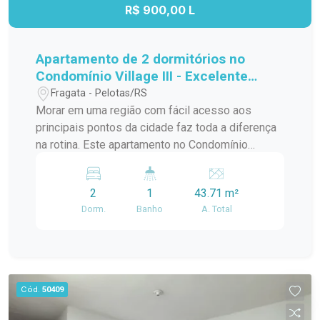
oportunidade para quem busca conforto,
R$ 900,00 L
localização privilegiada e um imóvel com
múltiplas possibilidades.
Apartamento de 2 dormitórios no
Condomínio Village III - Excelente
localização na Avenida Duque de
Fragata - Pelotas/RS
Caxias
Morar em uma região com fácil acesso aos
principais pontos da cidade faz toda a diferença
na rotina. Este apartamento no Condomínio
Village III reúne praticidade, conforto e uma
localização estratégica, sendo uma excelente
2
1
43.71 m²
opção para quem busca qualidade de vida,
Dorm.
Banho
A. Total
mobilidade e conveniência em um dos endereços
mais bem conectados da cidade. Localização:
Localizado na Avenida Duque de Caxias, o imóvel
está em uma região que oferece tudo o que você
precisa no dia a dia. Fica próximo à FAMED, com
Cód.
50409
fácil acesso à Rodoviária, além de contar com
mercados, farmácias, transporte público e uma