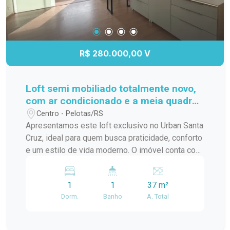
R$ 280.000,00 V
Loft semi mobiliado totalmente novo,
com ar condicionado e a meia quadra
da ucpel
Centro - Pelotas/RS
Apresentamos este loft exclusivo no Urban Santa
Cruz, ideal para quem busca praticidade, conforto
e um estilo de vida moderno. O imóvel conta com
ambiente integrado, excelente aproveitamento de
espaço, acabamentos contemporâneos e ótima
1
1
37 m²
iluminação natural, proporcionando um clima
Dorm.
Banho
A. Total
aconchegante e funcional. Localizado em um
empreendimento moderno, com infraestrutura
completa, segurança e áreas comuns planejadas