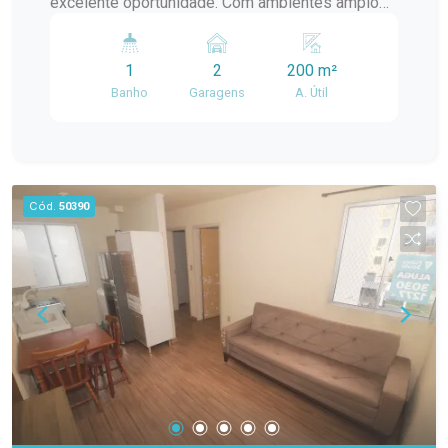
excelente oportunidade. Com ambientes amplos
e bem distribuídos, ela atende perfeitamente
tanto quem deseja morar com qualidade quanto
1
2
200 m²
quem busca um espaço para instalar seu
Banho
Garagens
A. Útil
negócio. O imóvel conta com 2 dormitórios
amplos, 1 banheiro, sala de estar, cozinha,
churrasqueira, pátio privativo e 2 vagas de
estacionamento, oferecendo praticidade e
conforto para o dia a dia. Sua estrutura permite
Cód.
50390
utilização tanto residencial quanto comercial,
sendo ideal para escritórios, consultórios,
clínicas, ateliês, pequenos comércios ou
prestadores de serviços, além de proporcionar
um excelente ambiente para moradia.
Diferenciais do imóvel: 2 dormitórios amplos;
Sala de estar; Cozinha; 1 banheiro; Churrasqueira;
Pátio privativo; 2 vagas de estacionamento
descobertas; Ambientes amplos e bem
distribuídos; Excelente opção para uso