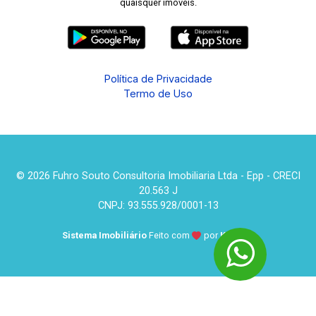
quaisquer imóveis.
Política de Privacidade
Termo de Uso
© 2026 Fuhro Souto Consultoria Imobiliaria Ltda - Epp - CRECI
20.563 J
CNPJ: 93.555.928/0001-13
Sistema Imobiliário
Feito com
por
KUROLE