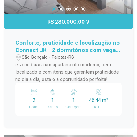
R$ 280.000,00 V
Conforto, praticidade e localização no
Connect JK - 2 dormitórios com vaga
privativa!
São Gonçalo - Pelotas/RS
e você busca um apartamento moderno, bem
localizado e com itens que garantem praticidade
no dia a dia, esta é a oportunidade perfeita!
Localizado no segundo andar do Condomínio
Connect JK, na Av. JK de Oliveira, este imóvel
2
1
1
46.44 m²
oferece tudo que você precisa para morar bem e
Dorm.
Banho
Garagem
A. Útil
com comodidade. A poucos metros do Carrefour,
Village Center, McDonalds e com fácil acesso à
Av. Bento Gonçalves, você estará cercado por
comércios, serviços e opções de transporte.