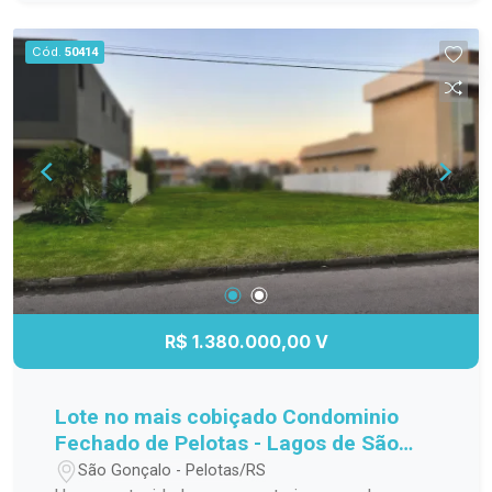
para o seu bem-estar. Perfeito para morar ou
investir, em uma região valorizada e de fácil
Cód.
50414
acesso a serviços, comércio e lazer. Localização
estratégica Design moderno e funcional Ideal
para moradia ou investimento
R$ 1.380.000,00 V
Lote no mais cobiçado Condominio
Fechado de Pelotas - Lagos de São
Gonçalo!
São Gonçalo - Pelotas/RS