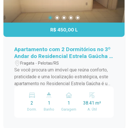
R$ 450,00 L
Apartamento com 2 Dormitórios no 3º
Andar do Residencial Estrela Gaúcha -
Excelente Localização
Fragata - Pelotas/RS
Se você procura um imóvel que reúna conforto,
praticidade e uma localização estratégica, este
apartamento no Residencial Estrela Gaúcha é uma
excelente oportunidade. Com ambientes bem
distribuídos e ótima iluminação natural, é ideal
2
1
1
38.41 m²
para quem deseja viver com comodidade no dia a
Dorm.
Banho
Garagem
A. Útil
dia. Características do imóvel: 2 dormitórios bem
iluminados e arejados; Sala de estar
aconchegante, perfeita para os momentos em