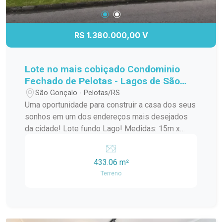
R$ 1.380.000,00 V
Lote no mais cobiçado Condominio
Fechado de Pelotas - Lagos de São
Gonçalo!
São Gonçalo - Pelotas/RS
Uma oportunidade para construir a casa dos seus
sonhos em um dos endereços mais desejados
da cidade! Lote fundo Lago! Medidas: 15m x
30m Área total: 433,06 m² Amplo espaço para
projeto residencial de alto padrão Excelente
433.06 m²
aproveitamento do terreno Ideal para quem busca
Terreno
conforto, privacidade e qualidade de vida Invista
em um terreno diferenciado, com metragem
generosa e inúmeras possibilidades para criar
um projeto exclusivo para sua família.