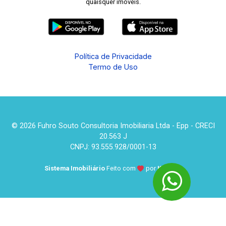
quaisquer imóveis.
Política de Privacidade
Termo de Uso
© 2026 Fuhro Souto Consultoria Imobiliaria Ltda - Epp - CRECI
20.563 J
CNPJ: 93.555.928/0001-13
Sistema Imobiliário
Feito com
por
KUROLE