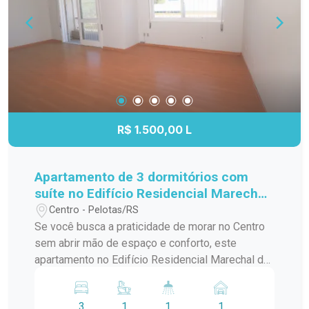
um apartamento que combina localização
estratégica, praticidade e conforto para facilitar o
seu dia a dia.
R$ 1.500,00 L
Apartamento de 3 dormitórios com
suíte no Edifício Residencial Marechal
de Ferro - Centro - Pelotas
Centro - Pelotas/RS
Se você busca a praticidade de morar no Centro
sem abrir mão de espaço e conforto, este
apartamento no Edifício Residencial Marechal de
Ferro é uma excelente opção. Com ambientes
amplos, bem distribuídos e funcionais, o imóvel
3
1
1
1