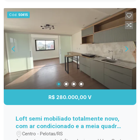
família; Cozinha funcional, com ótimo
aproveitamento do espaço; Banheiro completo;
Cód.
50415
Apartamento localizado no 3º andar,
proporcionando mais privacidade, boa ventilação
e excelente iluminação natural. Localização
Localizado na Avenida Duque de Caxias, o
Residencial Estrela Gaúcha oferece fácil acesso
aos principais pontos da cidade. O imóvel está
próximo a supermercados, escolas, farmácias,
transporte público e diversos comércios e
serviços, trazendo mais praticidade para o dia a
dia. Agende sua visita. Não perca a oportunidade
de conhecer este apartamento. Entre em contato
R$ 280.000,00 V
e agende sua visita para descobrir tudo o que
este imóvel tem a oferecer!
Loft semi mobiliado totalmente novo,
com ar condicionado e a meia quadra
da ucpel
Centro - Pelotas/RS