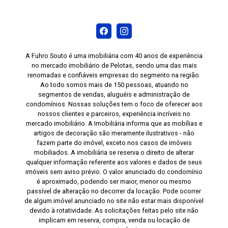
cozinha, dormitório e banheiro, oferecendo mais
organização. Piso laminado nas áreas sociais e
dormitórios, proporcionando conforto e um
ambiente acolhedor. Revestimento cerâmico nas
áreas molhadas, facilitando a limpeza e a
A Fuhro Souto é uma imobiliária com 40 anos de experiência
manutenção. Janela com rede de proteção,
no mercado imobiliário de Pelotas, sendo uma das mais
renomadas e confiáveis empresas do segmento na região.
oferecendo mais segurança para famílias com
Ao todo somos mais de 150 pessoas, atuando no
crianças e animais de estimação. Ar-
segmentos de vendas, aluguéis e administração de
condicionado split instalado no dormitório
condomínios. Nossas soluções tem o foco de oferecer aos
principal. Se você procura um apartamento que
nossos clientes e parceiros, experiência incríveis no
mercado imobiliário. A Imobiliária informa que as mobílias e
ofereça conforto, praticidade e uma excelente
artigos de decoração são meramente ilustrativos - não
localização, esta é uma ótima oportunidade.
fazem parte do imóvel, exceto nos casos de imóveis
Agende sua visita e conheça pessoalmente
mobiliados. A imobiliária se reserva o direito de alterar
qualquer informação referente aos valores e dados de seus
todos os detalhes deste imóvel no Condomínio
imóveis sem aviso prévio. O valor anunciado do condomínio
Albatroz.
é aproximado, podendo ser maior, menor ou mesmo
passível de alteração no decorrer da locação. Pode ocorrer
de algum imóvel anunciado no site não estar mais disponível
devido à rotatividade. As solicitações feitas pelo site não
implicam em reserva, compra, venda ou locação de