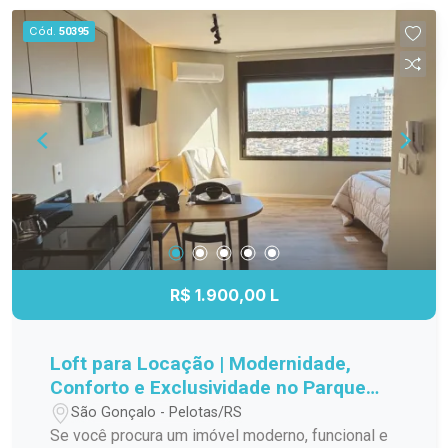
boa infraestrutura de lazer, este imóvel reúne
lazer para toda a família. Entre em contato e
Cód.
50395
características que favorecem uma rotina
agende sua visita! Seu novo lar pode estar aqui.
confortável e funcional. Entre em contato para
mais informações e agende sua visita.
R$ 1.900,00 L
Loft para Locação | Modernidade,
Conforto e Exclusividade no Parque
Una
São Gonçalo - Pelotas/RS
Se você procura um imóvel moderno, funcional e