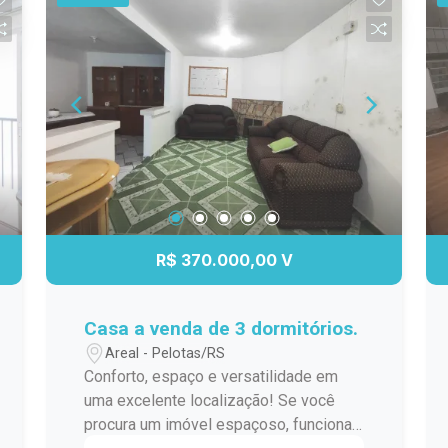
segurança e áreas comuns planejadas
elétrica inclusas no valor do aluguel.
para o seu bem-estar. Perfeito para
Possui tanque instalado, agregando
morar ou investir, em uma região
funcionalidade ao imóvel. Localização
valorizada e de fácil acesso a serviços,
central próxima ao Supermercado
comércio e lazer. Localização
Paraíso. Ideal para estudantes,
estratégica Design moderno e funcional
trabalhadores ou casais que buscam
Ideal para moradia ou investimento
um imóvel prático, mobiliado e com
localização estratégica no Centro de
Pelotas. Entre em contato para mais
informações e agende sua visita.
R$ 370.000,00 V
Casa a venda de 3 dormitórios.
Areal - Pelotas/RS
Conforto, espaço e versatilidade em
uma excelente localização! Se você
procura um imóvel espaçoso, funcional