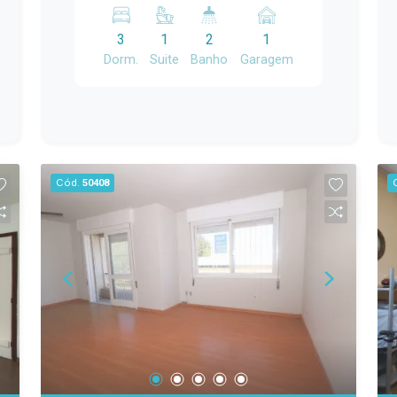
e com uma excelente área de lazer,
esta é a oportunidade ideal! Com 200
3
1
2
1
m² de área construída, o imóvel conta
Dorm.
Suite
Banho
Garagem
com: 3 dormitórios, sendo 1 suíte; Sala
de estar com lareira; Cozinha; Banheiro
social; Área frontal coberta; Corredor
lateral aberto; Portão eletrônico; Amplo
salão de festas com churrasqueira;
Área de serviço; Duas salas adicionais,
Cód.
50408
ideais para escritório, consultório,
ateliê, depósito ou espaço de apoio. A
planta versátil permite diversas
possibilidades de uso, sendo perfeita
para famílias que valorizam ambientes
amplos, para quem deseja mais
privacidade entre os moradores ou até
mesmo para quem pretende unir
moradia e trabalho no mesmo
endereço. O grande destaque fica por