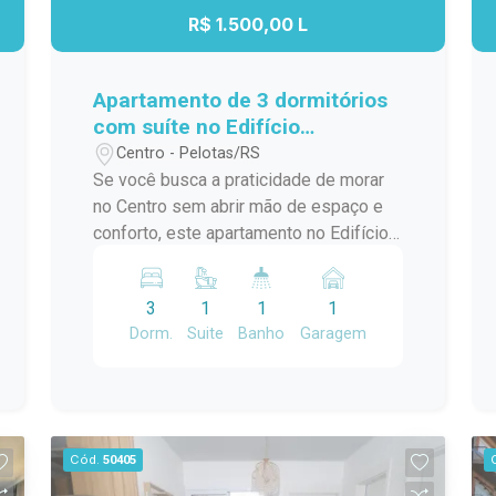
conta do espaçoso salão de festas
R$ 1.500,00 L
com churrasqueira, ideal para reunir
familiares e amigos em momentos
especiais. Uma excelente oportunidade
Apartamento de 3 dormitórios
para quem busca conforto, localização
com suíte no Edifício
privilegiada e um imóvel com múltiplas
Residencial Marechal de Ferro
Centro - Pelotas/RS
possibilidades.
- Centro - Pelotas
Se você busca a praticidade de morar
no Centro sem abrir mão de espaço e
conforto, este apartamento no Edifício
Residencial Marechal de Ferro é uma
excelente opção. Com ambientes
3
1
1
1
amplos, bem distribuídos e funcionais,
Dorm.
Suite
Banho
Garagem
o imóvel oferece uma rotina mais
prática para toda a família, em uma das
localizações mais tradicionais da
cidade. Localização: Localizado na
tradicional Avenida Marechal Floriano,
Cód.
50405
quase em frente ao Pop Center e