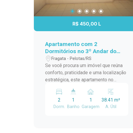
R$ 450,00 L
Apartamento com 2
Dormitórios no 3º Andar do
Residencial Estrela Gaúcha -
Fragata - Pelotas/RS
Excelente Localização
Se você procura um imóvel que reúna
conforto, praticidade e uma localização
estratégica, este apartamento no
Residencial Estrela Gaúcha é uma
excelente oportunidade. Com
2
1
1
38.41 m²
ambientes bem distribuídos e ótima
Dorm.
Banho
Garagem
A. Útil
iluminação natural, é ideal para quem
deseja viver com comodidade no dia a
dia. Características do imóvel: 2
dormitórios bem iluminados e arejados;