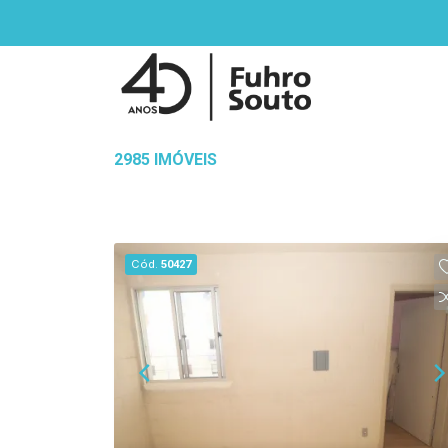
2985 IMÓVEIS
Cód.
50427