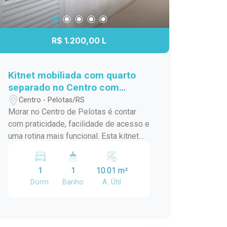
R$ 1.200,00 L
Kitnet mobiliada com quarto
separado no Centro com
internet e luz inclusas
Centro - Pelotas/RS
Morar no Centro de Pelotas é contar
com praticidade, facilidade de acesso e
uma rotina mais funcional. Esta kitnet
oferece um espaço organizado e
confortável, com ambientes separados
1
1
10.01 m²
que proporcionam mais privacidade e
Dorm.
Banho
A. Útil
melhor aproveitamento dos espaços.
Localização: O imóvel está localizado
no Centro de Pelotas, na Rua Gonçalves
Chaves, próximo ao Supermercado