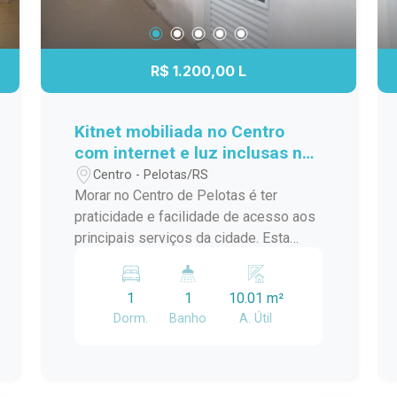
R$ 1.200,00 L
Kitnet mobiliada no Centro
com internet e luz inclusas no
aluguel
Centro - Pelotas/RS
Morar no Centro de Pelotas é ter
praticidade e facilidade de acesso aos
principais serviços da cidade. Esta
kitnet oferece um ambiente funcional e
mobiliado, ideal para quem busca uma
1
1
10.01 m²
moradia compacta, organizada e com
Dorm.
Banho
A. Útil
as principais comodidades para o dia a
dia. Localização: O imóvel está
localizado no Centro de Pelotas, na Rua
Gonçalves Chaves, próximo ao