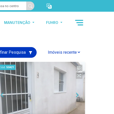
MANUTENÇÃO
FUHRO
finar Pesquisa
Cód.
50421