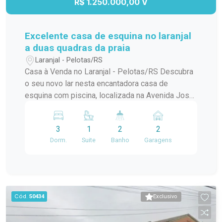
R$ 1.250.000,00 V
Excelente casa de esquina no laranjal
a duas quadras da praia
Laranjal - Pelotas/RS
Casa à Venda no Laranjal - Pelotas/RS Descubra
o seu novo lar nesta encantadora casa de
esquina com piscina, localizada na Avenida José
Maria da Fontoura, a apenas uma quadra da beira
da praia. Com 240 m² de área construída, este
3
1
2
2
sobrado é ideal para quem busca conforto e
Dorm.
Suite
Banho
Garagens
praticidade. No térreo, você encontrará uma
ampla sala/cozinha integrada, equipada com
todos os utensílios necessários e uma
churrasqueira perfeita para os momentos de
confraternização. O ambiente ainda conta com
Cód.
50434
Exclusivo
uma aconchegante lareira e um jardim de inverno
que traz luz natural e frescor ao espaço. Além