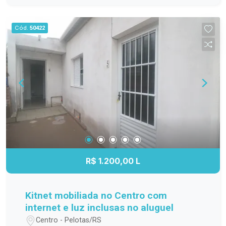
família; Cozinha funcional, com ótimo
aproveitamento do espaço; Banheiro completo;
Cód.
50422
Apartamento localizado no 3º andar,
proporcionando mais privacidade, boa ventilação
e excelente iluminação natural. Localização
Localizado na Avenida Duque de Caxias, o
Residencial Estrela Gaúcha oferece fácil acesso
aos principais pontos da cidade. O imóvel está
próximo a supermercados, escolas, farmácias,
transporte público e diversos comércios e
serviços, trazendo mais praticidade para o dia a
dia. Agende sua visita. Não perca a oportunidade
de conhecer este apartamento. Entre em contato
R$ 1.200,00 L
e agende sua visita para descobrir tudo o que
este imóvel tem a oferecer!
Kitnet mobiliada no Centro com
internet e luz inclusas no aluguel
Centro - Pelotas/RS