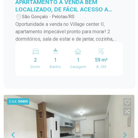
APARTAMENTO A VENDA BEM
LOCALIZADO, DE FÁCIL ACESSO A
VÁRIOS PONTOS DA CIDADE!
São Gonçalo - Pelotas/RS
Oportunidade a venda no Village center II,
apartamento impecável pronto para morar! 2
dormitórios, sala de estar e de jantar, cozinha,
banheiro, lavanderia.... Localização ideal para
quem busca praticidade no dia a dia!
2
1
1
59 m²
Dorm.
Banho
Garagem
A. Útil
Cód.
50430