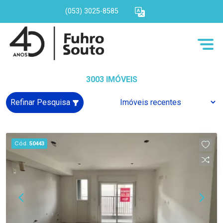
(053) 3025-8585
3003 IMÓVEIS
Refinar Pesquisa
Cód.
50443