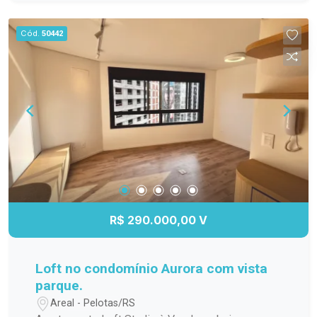
para os dias quentes, salão de festas para suas
comemorações, espaço gourmet para preparar
Cód.
50442
refeições especiais, quadra poliesportiva para os
amantes de esportes e um playground seguro e
divertido para as crianças. Não perca a chance de
viver em um lugar que une conforto, praticidade e
lazer. Agende sua visita e venha conhecer esse
incrível apartamento!
R$ 290.000,00 V
Loft no condomínio Aurora com vista
parque.
Areal - Pelotas/RS