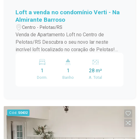
Loft a venda no condomínio Verti - Na
Almirante Barroso
Centro - Pelotas/RS
Venda de Apartamento Loft no Centro de
Pelotas/RS Descubra o seu novo lar neste
incrível loft localizado no coração de Pelotas!
Este apartamento padrão, em um condomínio em
construção, oferece o melhor da modernidade e
1
1
28 m²
conforto, ideal para quem busca praticidade e
Dorm.
Banho
A. Total
estilo de vida urbano. Com uma localização
privilegiada no centro da cidade, você estará a
poucos passos de tudo que precisa:
restaurantes, lojas, cafés e opções de
entretenimento. O condomínio conta com uma
Cód.
50432
infraestrutura de lazer completa, perfeita para
relaxar e aproveitar momentos especiais com
amigos e familiares. O loft possui um design
contemporâneo, aproveitando ao máximo a