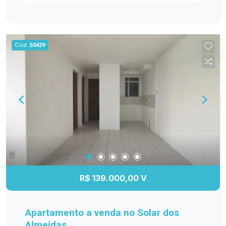
ambientes bem distribuídos e funcionais. Entre
os diferenciais, destacam-se os móveis
planejados na cozinha, sala de estar, banheiro e
dormitório principal, proporcionando mais
Cód.
50429
organização e elegância. O banheiro possui box
de vidro, e o quarto principal conta com ar-
condicionado, garantindo maior conforto em
todas as estações. A sacada com churrasqueira é
perfeita para reunir a família e os amigos, além
de oferecer a possibilidade de fechamento em
vidro, agregando ainda mais conforto e
valorização ao imóvel. Se você procura um
apartamento moderno, bem equipado e pronto
para receber sua família, esta é a oportunidade
ideal! Entre em contato e agende sua visita!
R$ 139.000,00 V
Apartamento a venda no Solar dos
Almeidas.