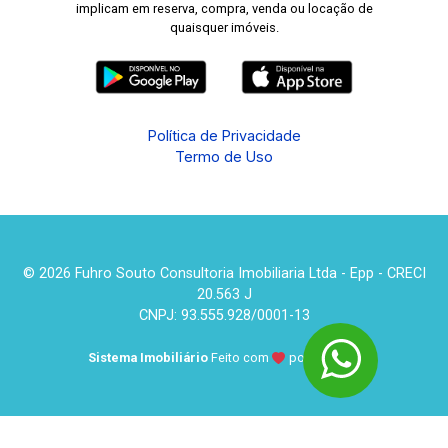
implicam em reserva, compra, venda ou locação de
quaisquer imóveis.
Política de Privacidade
Termo de Uso
© 2026 Fuhro Souto Consultoria Imobiliaria Ltda - Epp - CRECI
20.563 J
CNPJ: 93.555.928/0001-13
Sistema Imobiliário
Feito com
por
KUROLE