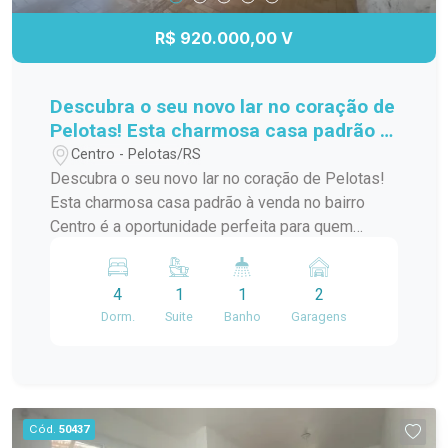
R$ 920.000,00 V
Descubra o seu novo lar no coração de
Pelotas! Esta charmosa casa padrão à
venda no bairro Centro é a
Centro - Pelotas/RS
oportunidade perfeita para quem
Descubra o seu novo lar no coração de Pelotas!
busca conforto e praticidade. Com
Esta charmosa casa padrão à venda no bairro
uma localização privilegiada, você
Centro é a oportunidade perfeita para quem
estará a poucos passos de diversas
busca conforto e praticidade. Com uma
comodidades,
localização privilegiada, você estará a poucos
4
1
1
2
passos de diversas comodidades, como
Dorm.
Suite
Banho
Garagens
supermercados, restaurantes, lojas e escolas. A
casa possui um layout funcional, com amplos
espaços internos que garantem conforto para
você e sua família. Os quartos são arejados e
iluminados, proporcionando um ambiente
Cód.
50437
acolhedor. A sala de estar é ideal para receber