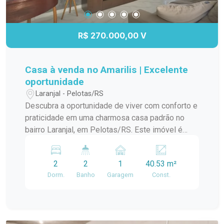
R$ 270.000,00 V
Casa à venda no Amarilis | Excelente
oportunidade
Laranjal - Pelotas/RS
Descubra a oportunidade de viver com conforto e
praticidade em uma charmosa casa padrão no
bairro Laranjal, em Pelotas/RS. Este imóvel é
ideal para quem busca um lar aconchegante e
bem localizado. A casa conta com amplos
2
2
1
40.53 m²
ambientes, proporcionando uma ótima circulação
Dorm.
Banho
Garagem
Const.
e iluminação natural. A sala de estar é perfeita
para momentos em família, enquanto a cozinha
integrada oferece funcionalidade e espaço para
suas receitas favoritas. O dormitório é arejado e