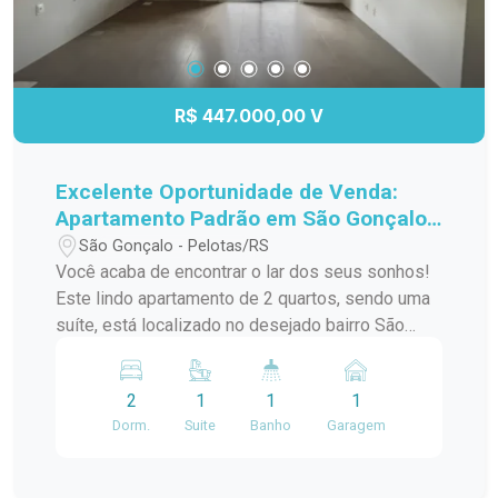
R$ 447.000,00 V
Excelente Oportunidade de Venda:
Apartamento Padrão em São Gonçalo,
Pelotas/RS
São Gonçalo - Pelotas/RS
Você acaba de encontrar o lar dos seus sonhos!
Este lindo apartamento de 2 quartos, sendo uma
suíte, está localizado no desejado bairro São
Gonçalo, a poucos passos do Shopping Pelotas
e do Fórum. Com uma sacada charmosa e
2
1
1
1
churrasqueira, este espaço é perfeito para
Dorm.
Suite
Banho
Garagem
receber amigos e familiares em momentos de
descontração. O apartamento conta com uma
infraestrutura de lazer completa, incluindo piscina