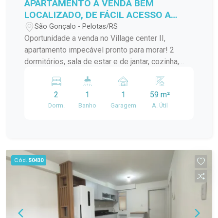
APARTAMENTO A VENDA BEM
LOCALIZADO, DE FÁCIL ACESSO A
VÁRIOS PONTOS DA CIDADE!
São Gonçalo - Pelotas/RS
Oportunidade a venda no Village center II,
apartamento impecável pronto para morar! 2
dormitórios, sala de estar e de jantar, cozinha,
banheiro, lavanderia.... Localização ideal para
quem busca praticidade no dia a dia!
2
1
1
59 m²
Dorm.
Banho
Garagem
A. Útil
Cód.
50430