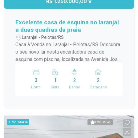
R$ 1.250.000,00 V
Excelente casa de esquina no laranjal
a duas quadras da praia
Laranjal - Pelotas/RS
Casa à Venda no Laranjal - Pelotas/RS Descubra
o seu novo lar nesta encantadora casa de
esquina com piscina, localizada na Avenida José
Maria da Fontoura, a apenas uma quadra da beira
da praia. Com 240 m² de área construída, este
3
1
2
2
sobrado é ideal para quem busca conforto e
Dorm.
Suite
Banho
Garagens
praticidade. No térreo, você encontrará uma
ampla sala/cozinha integrada, equipada com
todos os utensílios necessários e uma
churrasqueira perfeita para os momentos de
confraternização. O ambiente ainda conta com
Cód.
50434
Exclusivo
uma aconchegante lareira e um jardim de inverno
que traz luz natural e frescor ao espaço. Além