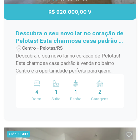
R$ 920.000,00 V
Descubra o seu novo lar no coração de
Pelotas! Esta charmosa casa padrão à
venda no bairro Centro é a
Centro - Pelotas/RS
oportunidade perfeita para quem
Descubra o seu novo lar no coração de Pelotas!
busca conforto e praticidade. Com
Esta charmosa casa padrão à venda no bairro
uma localização privilegiada, você
Centro é a oportunidade perfeita para quem
estará a poucos passos de diversas
busca conforto e praticidade. Com uma
comodidades,
localização privilegiada, você estará a poucos
4
1
1
2
passos de diversas comodidades, como
Dorm.
Suite
Banho
Garagens
supermercados, restaurantes, lojas e escolas. A
casa possui um layout funcional, com amplos
espaços internos que garantem conforto para
você e sua família. Os quartos são arejados e
iluminados, proporcionando um ambiente
Cód.
50437
acolhedor. A sala de estar é ideal para receber