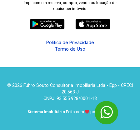
implicam em reserva, compra, venda ou locação de
quaisquer imóveis.
Política de Privacidade
Termo de Uso
© 2026 Fuhro Souto Consultoria Imobiliaria Ltda - Epp - CRECI
20.563 J
CNPJ: 93.555.928/0001-13
Sistema Imobiliário
Feito com
por
KUROLE