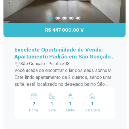
R$ 447.000,00 V
Excelente Oportunidade de Venda:
Apartamento Padrão em São Gonçalo,
Pelotas/RS
São Gonçalo - Pelotas/RS
Você acaba de encontrar o lar dos seus sonhos!
Este lindo apartamento de 2 quartos, sendo uma
suíte, está localizado no desejado bairro São
Gonçalo, a poucos passos do Shopping Pelotas
e do Fórum. Com uma sacada charmosa e
2
1
1
1
churrasqueira, este espaço é perfeito para
Dorm.
Suite
Banho
Garagem
receber amigos e familiares em momentos de
descontração. O apartamento conta com uma
infraestrutura de lazer completa, incluindo piscina