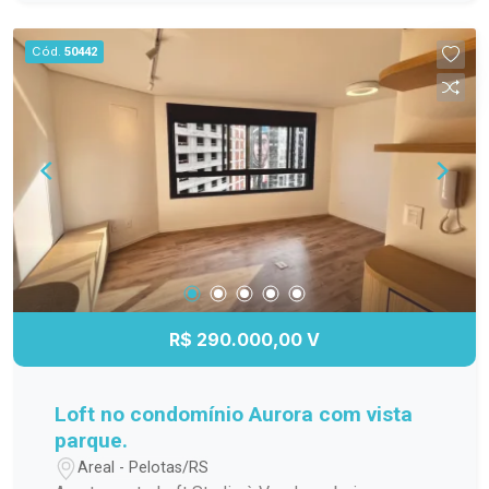
para os dias quentes, salão de festas para suas
comemorações, espaço gourmet para preparar
Cód.
50442
refeições especiais, quadra poliesportiva para os
amantes de esportes e um playground seguro e
divertido para as crianças. Não perca a chance de
viver em um lugar que une conforto, praticidade e
lazer. Agende sua visita e venha conhecer esse
incrível apartamento!
R$ 290.000,00 V
Loft no condomínio Aurora com vista
parque.
Areal - Pelotas/RS