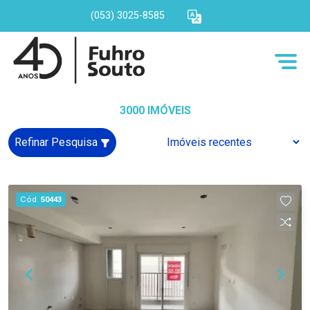
(053) 3025-8585
3000 IMÓVEIS
Refinar Pesquisa
Cód.
50443