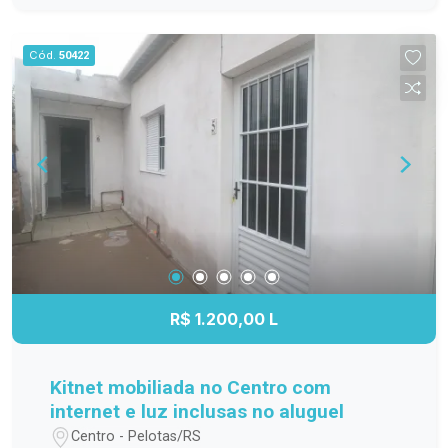
família; Cozinha funcional, com ótimo
aproveitamento do espaço; Banheiro completo;
Cód.
50422
Apartamento localizado no 3º andar,
proporcionando mais privacidade, boa ventilação
e excelente iluminação natural. Localização
Localizado na Avenida Duque de Caxias, o
Residencial Estrela Gaúcha oferece fácil acesso
aos principais pontos da cidade. O imóvel está
próximo a supermercados, escolas, farmácias,
transporte público e diversos comércios e
serviços, trazendo mais praticidade para o dia a
dia. Agende sua visita. Não perca a oportunidade
de conhecer este apartamento. Entre em contato
R$ 1.200,00 L
e agende sua visita para descobrir tudo o que
este imóvel tem a oferecer!
Kitnet mobiliada no Centro com
internet e luz inclusas no aluguel
Centro - Pelotas/RS