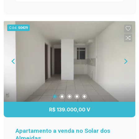
ambientes bem distribuídos e funcionais. Entre
os diferenciais, destacam-se os móveis
planejados na cozinha, sala de estar, banheiro e
dormitório principal, proporcionando mais
Cód.
50429
organização e elegância. O banheiro possui box
de vidro, e o quarto principal conta com ar-
condicionado, garantindo maior conforto em
todas as estações. A sacada com churrasqueira é
perfeita para reunir a família e os amigos, além
de oferecer a possibilidade de fechamento em
vidro, agregando ainda mais conforto e
valorização ao imóvel. Se você procura um
apartamento moderno, bem equipado e pronto
para receber sua família, esta é a oportunidade
ideal! Entre em contato e agende sua visita!
R$ 139.000,00 V
Apartamento a venda no Solar dos
Almeidas.