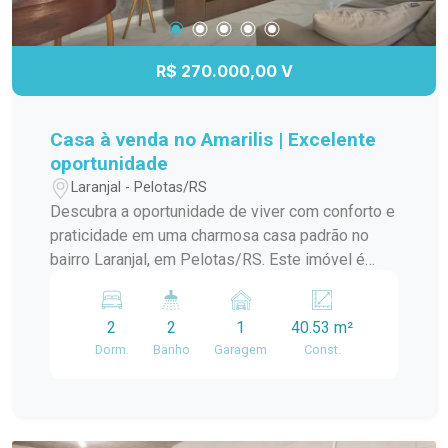
R$ 270.000,00 V
Casa à venda no Amarilis | Excelente
oportunidade
Laranjal - Pelotas/RS
Descubra a oportunidade de viver com conforto e
praticidade em uma charmosa casa padrão no
bairro Laranjal, em Pelotas/RS. Este imóvel é
ideal para quem busca um lar aconchegante e
bem localizado. A casa conta com amplos
2
2
1
40.53 m²
ambientes, proporcionando uma ótima circulação
Dorm.
Banho
Garagem
Const.
e iluminação natural. A sala de estar é perfeita
para momentos em família, enquanto a cozinha
integrada oferece funcionalidade e espaço para
suas receitas favoritas. O dormitório é arejado e