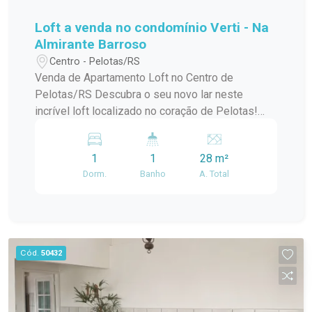
Loft a venda no condomínio Verti - Na
Almirante Barroso
Centro - Pelotas/RS
Venda de Apartamento Loft no Centro de
Pelotas/RS Descubra o seu novo lar neste
incrível loft localizado no coração de Pelotas!
Este apartamento padrão, em um condomínio em
construção, oferece o melhor da modernidade e
1
1
28 m²
conforto, ideal para quem busca praticidade e
Dorm.
Banho
A. Total
estilo de vida urbano. Com uma localização
privilegiada no centro da cidade, você estará a
poucos passos de tudo que precisa:
restaurantes, lojas, cafés e opções de
entretenimento. O condomínio conta com uma
Cód.
50432
infraestrutura de lazer completa, perfeita para
relaxar e aproveitar momentos especiais com
amigos e familiares. O loft possui um design
contemporâneo, aproveitando ao máximo a