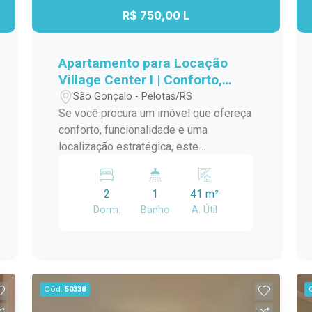
conhecer seu novo apartamento!
R$ 750,00 L
Apartamento para Locação
Village Center I | Conforto,
Espaço e Praticidade no Bairro
São Gonçalo - Pelotas/RS
São Gonçalo
Se você procura um imóvel que ofereça
conforto, funcionalidade e uma
localização estratégica, este
apartamento no Condomínio Village
Center I é uma excelente escolha. Com
2
1
41 m²
ambientes bem distribuídos, ótima
Dorm.
Banho
A. Útil
iluminação natural e sem mobília, o
imóvel permite que você personalize
cada espaço de acordo com seu estilo
e necessidades, tornando-o ideal para
quem busca praticidade e qualidade de
Cód.
50338
vida. Localização Localizado no bairro