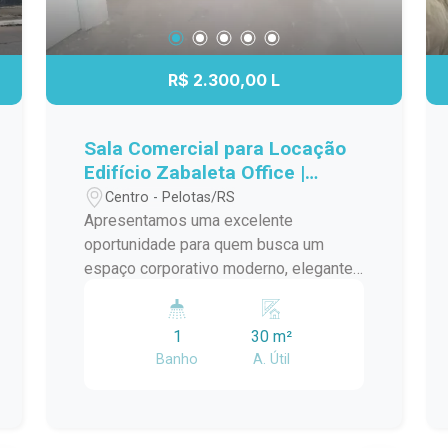
R$ 2.300,00 L
Sala Comercial para Locação
Edifício Zabaleta Office |
Sofisticação e Localização
Centro - Pelotas/RS
Estratégica
Apresentamos uma excelente
oportunidade para quem busca um
espaço corporativo moderno, elegante
e bem localizado. Situada no Edifício
Zabaleta Office, esta sala comercial
1
30 m²
reúne qualidade construtiva,
Banho
A. Útil
acabamento de alto padrão e uma
localização privilegiada, oferecendo o
ambiente ideal para o crescimento do
seu negócio. Localização Localizada