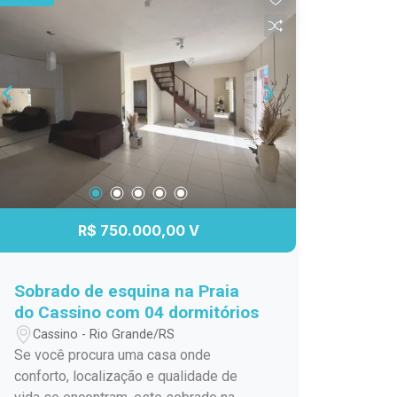
dormitórios e no outro base cama box e
cabeceira Banheiro com cuba moderna
box de vidro Sacada com churrasqueira
Vaga de estacionamento privativa
R$ 750.000,00 V
Sobrado de esquina na Praia
do Cassino com 04 dormitórios
Cassino - Rio Grande/RS
Se você procura uma casa onde
conforto, localização e qualidade de