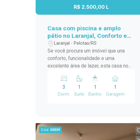
R$ 2.500,00 L
Casa com piscina e amplo
pátio no Laranjal, Conforto e
lazer para toda a família
Laranjal - Pelotas/RS
Se você procura um imóvel que una
conforto, funcionalidade e uma
excelente área de lazer, esta casa no
Laranjal é a oportunidade ideal. Com
ambientes bem distribuídos, amplo
3
1
1
1
terreno e estrutura pensada para o dia a
Dorm.
Suite
Banho
Garagem
dia, ela oferece tudo o que sua família
precisa para viver com qualidade.
Localização: Localizada no bairro
Laranjal, em Pelotas, a casa está
situada em uma região tranquila e
Cód.
50339
agradável, proporcionando a