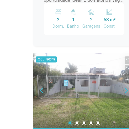
oportunidade ideal! 2 dormitórios Vaga
para veículo Lareira Pátio privativo
Condomínio com infraestrutura
2
1
2
58 m²
completa e segurança para toda a
Dorm.
Banho
Garagens
Const.
família. Agende sua visita e venha
conhecer seu novo lar!
Cód.
50345