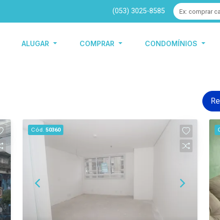
(053) 3025-8585
ALUGAR
COMPRAR
CONDOMÍNIOS
Re
Cód.
50360