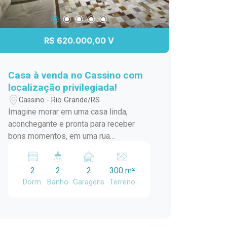
R$ 620.000,00 V
Casa à venda no Cassino com
localização privilegiada!
Cassino - Rio Grande/RS
Imagine morar em uma casa linda,
aconchegante e pronta para receber
bons momentos, em uma rua
pavimentada e com toda a praticidade
que você procura. Esta bela casa conta
2
2
2
300 m²
com 02 dormitórios e 02 banheiros,
Dorm.
Banho
Garagens
Terreno
oferecendo conforto e funcionalidade
para toda a família. O destaque fica por
conta do agradável pátio, acompanhado
de uma varanda aconchegante, perfeita