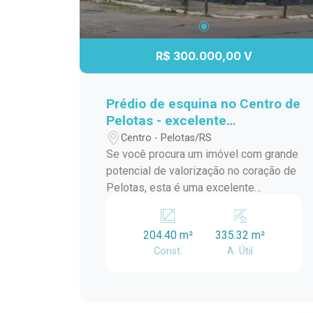
R$ 300.000,00 V
Prédio de esquina no Centro de
Pelotas - excelente
oportunidade para investidores
Centro - Pelotas/RS
e construtores.
Se você procura um imóvel com grande
potencial de valorização no coração de
Pelotas, esta é uma excelente
oportunidade. Localizado em uma
esquina privilegiada no Centro da
204.40 m²
335.32 m²
cidade, este prédio é ideal para quem
Const.
A. Útil
deseja realizar uma reforma completa
ou desenvolver um novo
empreendimento por meio da
demolição da estrutura existente. A