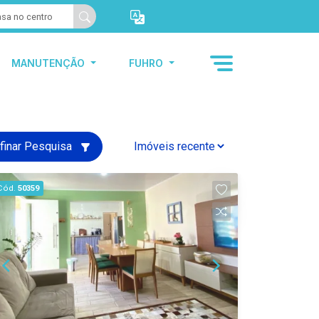
MANUTENÇÃO
FUHRO
finar Pesquisa
Cód.
50359