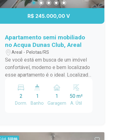
lar!
R$ 245.000,00 V
Apartamento semi mobiliado
no Acqua Dunas Club, Areal
Areal - Pelotas/RS
Se você está em busca de um imóvel
confortável, moderno e bem localizado
esse apartamento é o ideal. Localizado
em frente ao Dunas Club, oferece tudo
oque você precisa para viver com
2
1
1
50 m²
qualidade e praticidade. São dois
Dorm.
Banho
Garagem
A. Útil
dormitórios bem iluminados Sala e
cozinha conjugada, com móveis
planejados que oferecem
funcionalidade e elegância Amplo
armário planejado em um dos
Cód.
50346