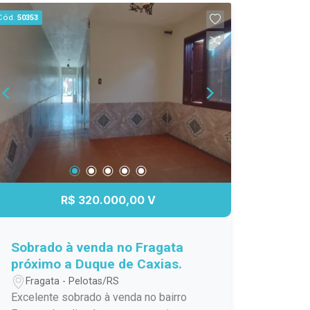
para aproveitar um chimarrão, reunir
Cód.
50353
amigos ou simplesmente relaxar ao ar
livre. Uma casa especial, com aquele
clima acolhedor que faz você se sentir
em casa desde o primeiro momento. Se
você procura um imóvel bonito,
confortável e em uma ótima localização
no Cassino, esta pode ser a
oportunidade que estava esperando.
Agende sua visita e venha se encantar!
R$ 320.000,00 V
Sobrado à venda no Fragata
próximo a Duque de Caxias.
Fragata - Pelotas/RS
Excelente sobrado à venda no bairro