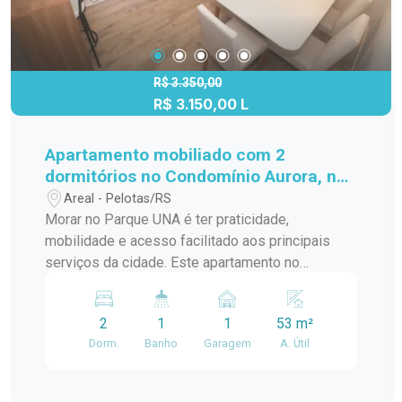
R$ 3.350,00
R$ 3.150,00 L
Apartamento mobiliado com 2
dormitórios no Condomínio Aurora, no
Parque UNA
Areal - Pelotas/RS
Morar no Parque UNA é ter praticidade,
mobilidade e acesso facilitado aos principais
serviços da cidade. Este apartamento no
Condomínio Aurora combina ambientes amplos,
mobiliário planejado e uma localização
2
1
1
53 m²
estratégica, oferecendo conforto e
Dorm.
Banho
Garagem
A. Útil
funcionalidade para famílias que buscam
qualidade de vida em uma das regiões mais
valorizadas da cidade. Localização: Localizado