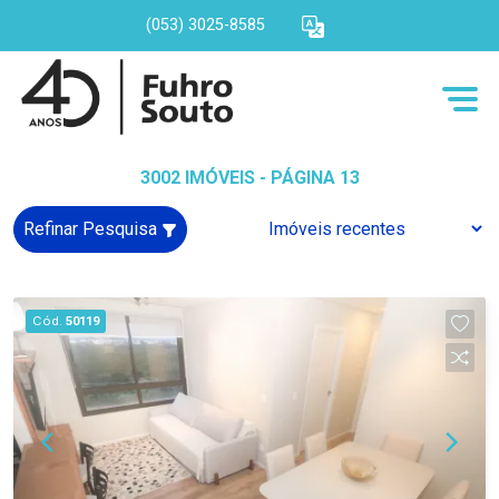
(053) 3025-8585
3002 IMÓVEIS - PÁGINA 13
Refinar Pesquisa
Cód.
50119