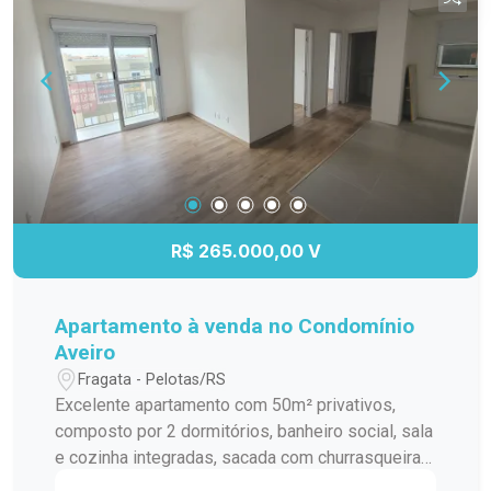
investir em uma das regiões mais valorizadas e
com maior crescimento da cidade. Entre em
contato para mais informações ou para agendar
uma visita.
R$ 265.000,00 V
Apartamento à venda no Condomínio
Aveiro
Fragata - Pelotas/RS
Excelente apartamento com 50m² privativos,
composto por 2 dormitórios, banheiro social, sala
e cozinha integradas, sacada com churrasqueira e
vaga de garagem. Localizado no Condomínio