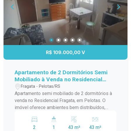
R$ 109.000,00 V
Apartamento de 2 Dormitórios Semi
Mobiliado à Venda no Residencial
Fragata
Fragata - Pelotas/RS
Apartamento semi mobiliado de 2 dormitórios à
venda no Residencial Fragata, em Pelotas. O
imóvel oferece ambientes bem distribuídos,
contando com 2 dormitórios, sala e cozinha
integradas, banheiro social, vaga de
2
1
43 m²
43 m²
estacionamento e acabamento em piso