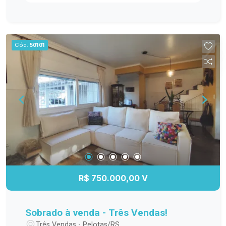
oferece ampla área de lazer, diversos espaços
de convivência para toda a família, portaria 24
horas, segurança e excelente infraestrutura para
o dia a dia. Andar: Baixo Posição solar: Sol da
Cód.
50101
tarde Uma ótima oportunidade para morar ou
investir em uma das regiões mais valorizadas e
com maior crescimento da cidade. Entre em
contato para mais informações ou para agendar
uma visita.
R$ 750.000,00 V
Sobrado à venda - Três Vendas!
Três Vendas - Pelotas/RS