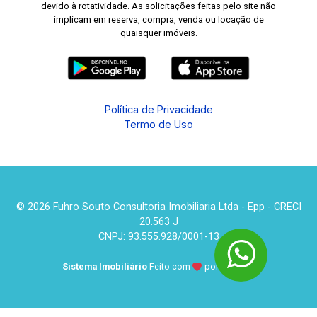
devido à rotatividade. As solicitações feitas pelo site não
implicam em reserva, compra, venda ou locação de
quaisquer imóveis.
Política de Privacidade
Termo de Uso
© 2026 Fuhro Souto Consultoria Imobiliaria Ltda - Epp - CRECI
20.563 J
CNPJ: 93.555.928/0001-13
Sistema Imobiliário
Feito com
por
KUROLE