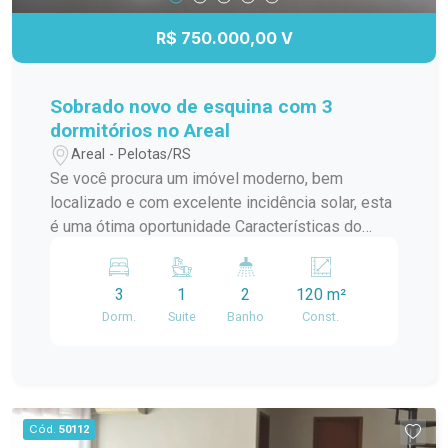
R$ 750.000,00 V
Sobrado novo de esquina com 3
dormitórios no Areal
Areal - Pelotas/RS
Se você procura um imóvel moderno, bem
localizado e com excelente incidência solar, esta
é uma ótima oportunidade Características do
imóvel: Sobrado novo de esquina Ampla sala de
estar e jantar com lareira Cozinha integrada
3
1
2
120 m²
Lavabo Lavanderia 3 dormitórios, sendo 1 suíte
Dorm.
Suite
Banho
Const.
Sacadas nos dormitórios Estacionamento
Excelente posição solar, proporcionando
ambientes iluminados e agradáveis durante todo
o dia Localizado no bairro Areal, em uma região
tranquila e com acesso aos principais pontos da
Cód.
50112
cidade Um imóvel pensado em oferecer conforto,