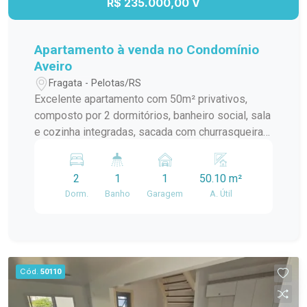
R$ 235.000,00 V
Apartamento à venda no Condomínio
Aveiro
Fragata - Pelotas/RS
Excelente apartamento com 50m² privativos,
composto por 2 dormitórios, banheiro social, sala
e cozinha integradas, sacada com churrasqueira e
vaga de garagem. Localizado no Condomínio
Aveiro, um dos maiores e mais completos
2
1
1
50.10 m²
condomínios de Pelotas, na Avenida Duque de
Dorm.
Banho
Garagem
A. Útil
Caxias, bairro Fragata. O empreendimento
oferece ampla área de lazer, diversos espaços
de convivência para toda a família, portaria 24
horas, segurança e excelente infraestrutura para
o dia a dia. Andar: Baixo Posição solar: Sol da
Cód.
50110
Tarde Uma ótima oportunidade para morar ou
investir em uma das regiões mais valorizadas e