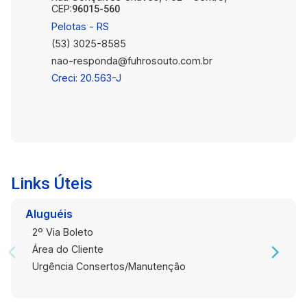
CEP:
96015-560
Pelotas - RS
(53) 3025-8585
nao-responda@fuhrosouto.com.br
Creci: 20.563-J
Links Úteis
Aluguéis
2º Via Boleto
Área do Cliente
Urgência Consertos/Manutenção