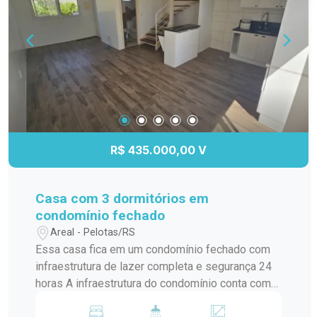
com maior crescimento da cidade. Entre em
contato para mais informações ou para agendar
uma visita.
R$ 435.000,00 V
Casa com 3 dormitórios em
condomínio fechado
Areal - Pelotas/RS
Essa casa fica em um condomínio fechado com
infraestrutura de lazer completa e segurança 24
horas A infraestrutura do condomínio conta com
piscinas adulto e infantil, sala de jogos,