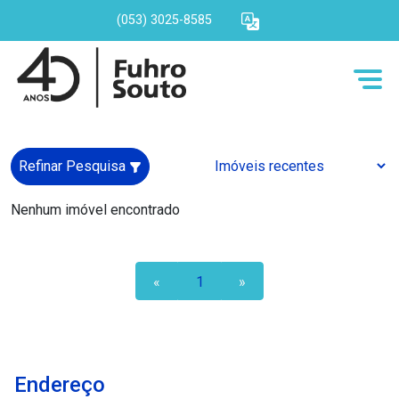
(053) 3025-8585
Refinar Pesquisa
Nenhum imóvel encontrado
«
1
»
Endereço