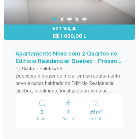
R$ 1.150,00
R$ 1.050,00 L
Apartamento Novo com 2 Quartos no
Edifício Residencial Quebec - Próximo
ao Campus UFPel Porto
Centro - Pelotas/RS
Descubra o prazer de morar em um apartamento
novo e nunca habitado no Edifício Residencial
Quebec, idealmente localizado próximo ao
Campus UFPel Porto. Este imóvel é perfeito para
quem busca um lar moderno e confortável, com
2
1
59 m²
todas as facilidades de um condomínio recém-
Dorm.
Banho
A. Útil
construído. Detalhes do Apartamento: - Dois
Quartos Amplos: Aproveite a comodidade e o
conforto de dois quartos espaçosos, ideais para