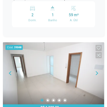
Campus UFPel Porto. Este imóvel é perfeito para
quem busca um lar moderno e confortável, com
2
1
59 m²
todas as facilidades de um condomínio recém-
Dorm.
Banho
A. Útil
construído. Detalhes do Apartamento: - Dois
Quartos Amplos: Aproveite a comodidade e o
conforto de dois quartos espaçosos, ideais para
famílias ou para quem precisa de um espaço
extra para trabalho ou estudos. - Sala Ampla e
Cód.
39048
Iluminada: Com piso frio, a sala é um ambiente
perfeito para relaxar e receber visitas,
beneficiada por grande iluminação natural. -
Cozinha Prática: Equipada com piso frio, a
cozinha oferece um espaço eficiente para o
preparo de refeições e organização do dia a dia. -
Área de Serviço Separada: Localizada de forma
independente da cozinha, facilitando a
organização e a manutenção da limpeza. -
Banheiro com Box de Vidro: Moderno e fácil de