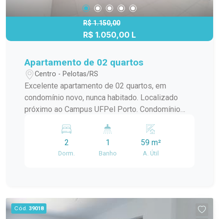
R$ 1.150,00
R$ 1.050,00 L
Apartamento de 02 quartos
Centro - Pelotas/RS
Excelente apartamento de 02 quartos, em
condomínio novo, nunca habitado. Localizado
próximo ao Campus UFPel Porto. Condomínio
inclui: IPTU, seguro fogo, monitoramento por
câmeras, bombas d`agua, portaria e elevador.
2
1
59 m²
OBS.: Vaga de garagem opcional com valor
Dorm.
Banho
A. Útil
adicional de R$250,00.
Cód.
39018