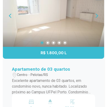
Pequena Área Externa: Um espaço adicional para
suas necessidades. - Condomínio Completo:
Inclui IPTU, seguro fogo, monitoramento por
câmeras, bombas d`água, portaria e elevador. *
Observação: Vaga de garagem opcional com
valor adicional de R$250,00. Este apartamento é
perfeito para quem valoriza uma localização
estratégica e comodidades completas. Agende
uma visita e descubra o seu novo lar no Edifício
R$ 1.800,00 L
Residencial Quebec, onde conforto e praticidade
se encontram!
Apartamento de 03 quartos
Centro - Pelotas/RS
Excelente apartamento de 03 quartos, em
condomínio novo, nunca habitado. Localizado
próximo ao Campus UFPel Porto. Condomínio
inclui: IPTU, seguro fogo, monitoramento por
câmeras, bombas d`agua, portaria e elevador.