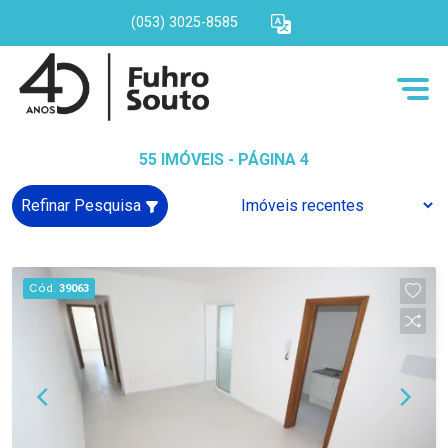
(053) 3025-8585
55 IMÓVEIS - PÁGINA 4
Refinar Pesquisa
Cód.
39063