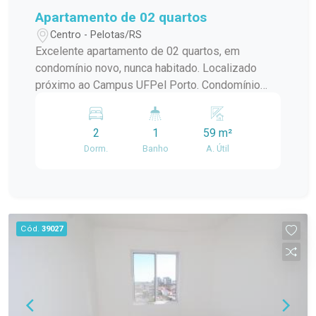
Apartamento de 02 quartos
Centro - Pelotas/RS
Excelente apartamento de 02 quartos, em
condomínio novo, nunca habitado. Localizado
próximo ao Campus UFPel Porto. Condomínio
inclui: IPTU, seguro fogo, monitoramento por
câmeras, bombas d`agua, portaria e elevador.
2
1
59 m²
OBS.: Vaga de garagem opcional com valor
Dorm.
Banho
A. Útil
adicional de R$250,00.
Cód.
39027