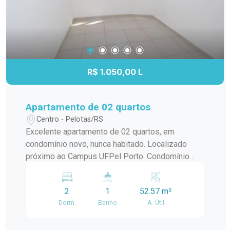
R$ 1.050,00 L
Apartamento de 02 quartos
Centro - Pelotas/RS
Excelente apartamento de 02 quartos, em
condomínio novo, nunca habitado. Localizado
próximo ao Campus UFPel Porto. Condomínio
inclui: IPTU, seguro fogo, monitoramento por
câmeras, bombas d`agua, portaria e elevador.
2
1
52.57 m²
OBS.: Vaga de garagem opcional com valor
Dorm.
Banho
A. Útil
adicional de R$250,00.