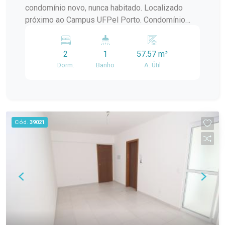
condomínio novo, nunca habitado. Localizado
próximo ao Campus UFPel Porto. Condomínio
inclui: IPTU, seguro fogo, monitoramento por
câmeras, bombas d`agua, portaria e elevador.
2
1
57.57 m²
OBS.: Vaga de garagem opcional com valor
Dorm.
Banho
A. Útil
adicional de R$250,00.
Cód.
39021